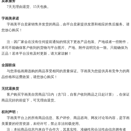
卖家服务
7天无理由退货、15天包换。
字画美承诺
字画美平台卖家销售并发货的商品，由平台卖家提供发票和相应的售后服务。请
您放心购买！
注：因厂家会在没有任何提前通知的情况下更改产品包装、产地或者一些附件，
本司不能确保客户收到的货物与平台图片、产地、附件说明完全一致。只能确保为
正品！若本平台没有及时更新，请大家谅解！
全国联保
与您亲临画廊选购的商品享受相同的质量保证。字画美为您提供具有竞争力的商
品价格和运费政策，请您放心购买！
无忧退换货
客户购买字画美自营商品7日内（含7日，自客户收到商品之日起计算），在保证
商品完好的前提下，可无理由退货。
权利声明：
字画美平台上的所有商品信息、客户评价、商品咨询、网友讨论等内容，是字画
美重要的经营资源，未经许可，禁止非法转载使用。
注：本站商品信息均来自于合作方，其真实性、准确性和合法性由信息拥有者