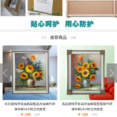
推荐商品
窗台边上的花瓶花卉油画纯手绘油画
现货现发纯手绘花绘油画卧室挂画厚
现货现发金色实木外框24小时之内发
油厚肌理油画实木外框24小时之内发
￥:228
货
350
￥:228
货
350