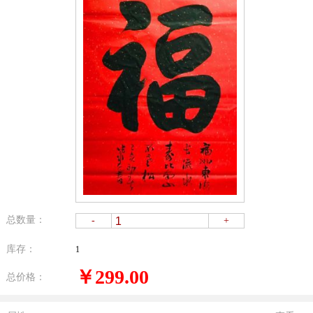
总数量：
-
+
库存：
1
￥299.00
总价格：