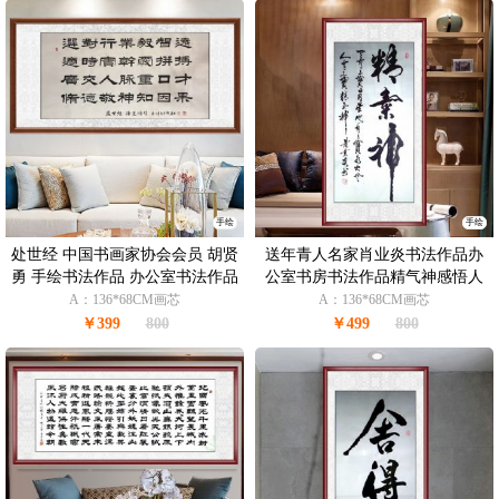
手绘
手绘
处世经 中国书画家协会会员 胡贤
送年青人名家肖业炎书法作品办
勇 手绘书法作品 办公室书法作品
公室书房书法作品精气神感悟人
生名句
A：136*68CM画芯
A：136*68CM画芯
￥399
800
￥499
800