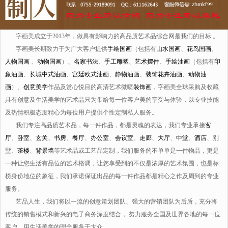
字画美成立于2013年，做具有影响力的高品质艺术品综合网是我们的目标 。
字画美长期致力于为广大客户提供
手绘国画
（包括有
山水国画
、
花鸟国画
、
人物国画
、
动物国画
）、
名家书法
、
手工雕塑
、
艺术摆件
、
手绘油画
（包括有
印
象油画
、
长城中式油画
、
宫廷欧式油画
、
静物油画
、
装饰花卉油画
、
动物油
画
）、
创意美学
作品及赏心悦目的高清艺术微喷
装饰画
，字画美全球采购及收藏
具有创意及生活美学的艺术品只为带给每一位客户美的享受与体验，以专业技能
及热情积极态度精心为每位用户提供个性定制私人服务。
我们专注高品质艺术品，每一件作品，都是灵魂的表达，我们专业承接
客
厅
、
卧室
、
玄关
、
书房
、
餐厅
、
办公室
、
会议室
、
走廊
、
大厅
、
中堂
、
酒店
、别
墅、
茶楼
、
背景墙
等艺术品或工艺品定制，我们服务的不单单是一件物品，更是
一种让您生活有品位的艺术格调，让您享受到的不仅是浓厚的艺术氛围，也是标
榜身份地位的象征，我们承诺保证出品的每一件作品都是精心之作及周到的专业
服务。
艺品人生，我们将以一流的创意策划团队、强大的营销团队为后盾，充分将
传统的销售模式和新兴的电子商务深度结合， 努力服务全国及世界各地的每一位
客户，用生活美学的理念服务于大众。