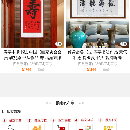
手绘
手绘
寿字中堂书法 中国书画家协会会
修身必备书法 四字书法作品 豪气
员 胡贤勇 书法作品 寿 福如东海
壮志 肖业炎 书法 观海听涛
寿比南山
四尺整张(136*68CM)画芯
四尺整张(136*68CM)画芯
￥299
500
￥499
900
购物保障
1、购买流程