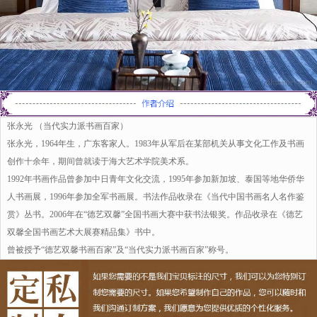
张永光 （当代实力派书画百家）
张永光，1964年生，广东客家人。1983年从军后在某部机关从事文化工作及书画
创作十余年，期间曾就读于海大艺术学院美术系。
1992年书画作品曾参加中日青年文化交流，1995年参加新加坡、泰国等地华侨华
人书画展，1996年参加全军书画展。书法作品收录在《当代中国书画名人名作鉴
赏》丛书。2006年在“德艺双馨”全国书画大赛中获书法银奖。作品收录在《德艺
双馨全国书画艺术大展赛精品集》书中。
曾被授予“德艺双馨书画百家”及“当代实力派书画百家”称号。