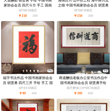
天道酬勤 胡贤勇 手绘 中国书画
海纳百川 山不拒土石 海不择川流
家协会会员 四尺斗方 手工 国画
之细 中国书画家协会会员 胡贤勇
水墨画 书法作品
手绘四尺斗方 书法作品 典雅红褐
68*68CM画芯
68*68CM画芯
实木框
￥150
300
￥150
300
手绘
手绘
福字书法作品 中国书画家协会会
商道酬信老板办公室书法作品中
员 胡贤勇 四尺三开 手绘 手工 国
国书画家协会会员 胡贤勇手绘
画 书法作品 典雅红褐实木框
68*45CM画芯
四尺整张(136*68CM)画芯
￥99
300
￥399
800