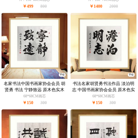
￥499
800
￥1400
2000
手绘
手绘
名家书法中国书画家协会会员 胡
书法名家胡贤勇书法作品 淡泊明
贤勇 书法 宁静致远 原木色实木
志 中国书画家协会会员 原木色实
框
木框
68*68CM画芯
68*68CM画芯
￥150
300
￥150
300