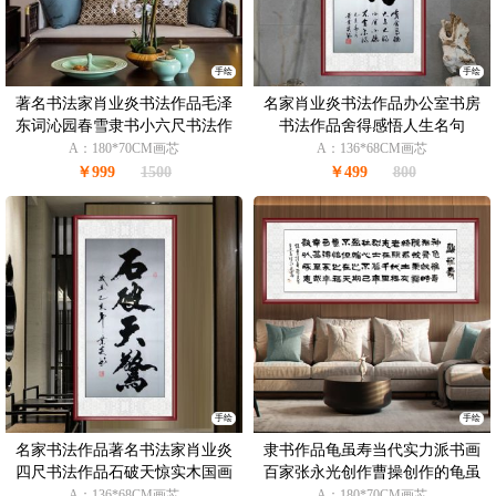
手绘
手绘
著名书法家肖业炎书法作品毛泽
名家肖业炎书法作品办公室书房
东词沁园春雪隶书小六尺书法作
书法作品舍得感悟人生名句
品
A：180*70CM画芯
A：136*68CM画芯
￥999
1500
￥499
800
手绘
手绘
名家书法作品著名书法家肖业炎
隶书作品龟虽寿当代实力派书画
四尺书法作品石破天惊实木国画
百家张永光创作曹操创作的龟虽
框
寿四言乐府诗
A：136*68CM画芯
A：180*70CM画芯