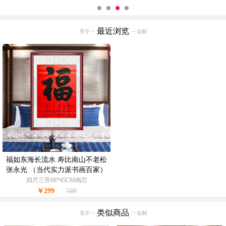
最近浏览
福如东海长流水 寿比南山不老松
张永光 （当代实力派书画百家）
书法作品
四尺三开68*45CM画芯
￥299
500
类似商品