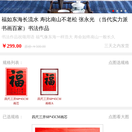
福如东海长流水 寿比南山不老松 张永光 （当代实力派
书画百家）书法作品
书法作品祝颂用语 福气像东海一样浩大 寿命如终南山一般长久
￥
299.00
三天之内发货
原价:￥500.00
规格列表：
点图选规格
四尺三开68*45CM
四尺三开68*45CM
画芯
画框A
已选规格：
点图看大图
四尺三开68*45CM画芯