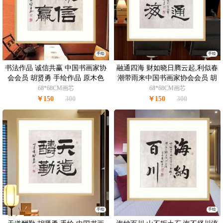
手绘
手绘
书法作品 诚信共赢 中国书画家协
融通四海 财如晓日腾云起,利似春
会会员 胡贤勇 手绘作品 原木色
潮带雨来中国书画家协会会员 胡
实木框
贤勇 手绘书法作品
68*68CM画芯
68*68CM画芯
￥150
300
￥150
300
手绘
手绘