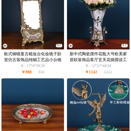
手工
手工
欧式铜镜复古梳妆台化妆镜子卧
新中式陶瓷摆件花瓶大号欧美家
室仿古装饰品纯铜工艺品小台镜
居软装饰品客厅玄关花插摆设工
摆件
艺品
B：17*4*39CM
B：22*22*44CM
￥888
950
￥1142
1212