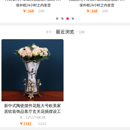
现货现发金色实木外框24小时之内发
油厚肌理油画实木外框24小时之内发
￥:228
货
350
￥:228
货
350
最近浏览
新中式陶瓷摆件花瓶大号欧美家
居软装饰品客厅玄关花插摆设工
艺品
B：22*22*44CM
￥1142
1212