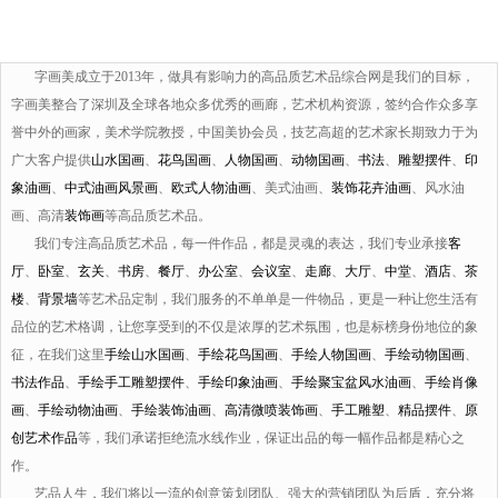
字画美成立于2013年，做具有影响力的高品质艺术品综合网是我们的目标，
字画美整合了深圳及全球各地众多优秀的画廊，艺术机构资源，签约合作众多享
誉中外的画家，美术学院教授，中国美协会员，技艺高超的艺术家长期致力于为
广大客户提供
山水国画
、
花鸟国画
、
人物国画
、
动物国画
、
书法
、
雕塑摆件
、
印
象油画
、
中式油画风景画
、
欧式人物油画
、美式油画、
装饰花卉油画
、风水油
画、高清
装饰画
等高品质艺术品。
我们专注高品质艺术品，每一件作品，都是灵魂的表达，我们专业承接
客
厅
、
卧室
、
玄关
、
书房
、
餐厅
、
办公室
、
会议室
、
走廊
、
大厅
、
中堂
、
酒店
、
茶
楼
、
背景墙
等艺术品定制，我们服务的不单单是一件物品，更是一种让您生活有
品位的艺术格调，让您享受到的不仅是浓厚的艺术氛围，也是标榜身份地位的象
征，在我们这里
手绘山水国画
、
手绘花鸟国画
、
手绘人物国画
、
手绘动物国画
、
书法作品
、
手绘手工雕塑摆件
、
手绘印象油画
、
手绘聚宝盆风水油画
、
手绘肖像
画
、
手绘动物油画
、
手绘装饰油画
、
高清微喷装饰画
、
手工雕塑
、
精品摆件
、
原
创艺术作品
等，我们承诺拒绝流水线作业，保证出品的每一幅作品都是精心之
作。
艺品人生，我们将以一流的创意策划团队、强大的营销团队为后盾，充分将