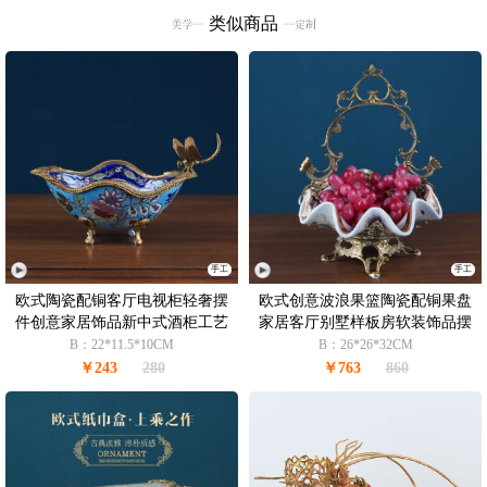
类似商品
手工
手工
欧式陶瓷配铜客厅电视柜轻奢摆
欧式创意波浪果篮陶瓷配铜果盘
件创意家居饰品新中式酒柜工艺
家居客厅别墅样板房软装饰品摆
品
件
B：22*11.5*10CM
B：26*26*32CM
￥243
280
￥763
860