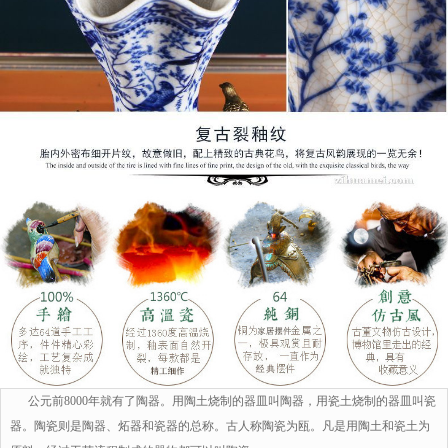
公元前8000年就有了陶器。用陶土烧制的器皿叫陶器，用瓷土烧制的器皿叫瓷
器。陶瓷则是陶器、炻器和瓷器的总称。古人称陶瓷为瓯。凡是用陶土和瓷土为