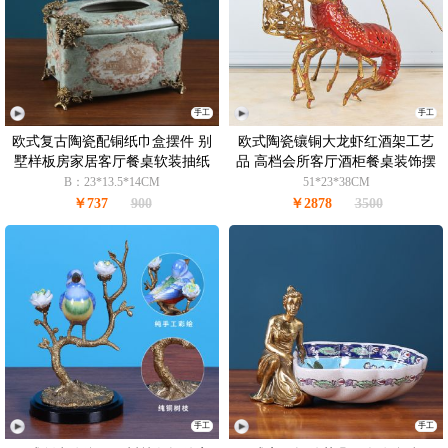
手工
手工
欧式复古陶瓷配铜纸巾盒摆件 别
欧式陶瓷镶铜大龙虾红酒架工艺
墅样板房家居客厅餐桌软装抽纸
品 高档会所客厅酒柜餐桌装饰摆
盒
件
B：23*13.5*14CM
51*23*38CM
￥737
900
￥2878
3500
手工
手工