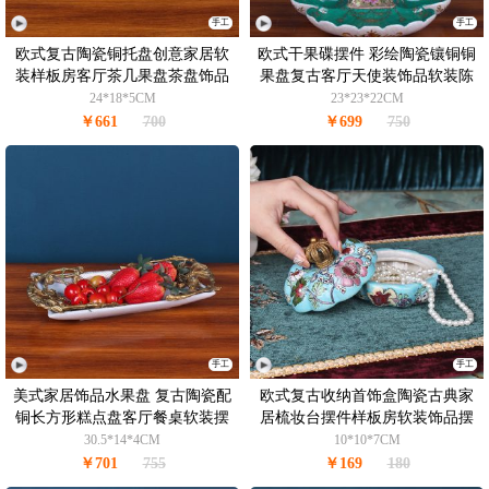
手工
手工
欧式复古陶瓷铜托盘创意家居软
欧式干果碟摆件 彩绘陶瓷镶铜铜
装样板房客厅茶几果盘茶盘饰品
果盘复古客厅天使装饰品软装陈
摆件
设
24*18*5CM
23*23*22CM
￥661
700
￥699
750
手工
手工
美式家居饰品水果盘 复古陶瓷配
欧式复古收纳首饰盒陶瓷古典家
铜长方形糕点盘客厅餐桌软装摆
居梳妆台摆件样板房软装饰品摆
件
设
30.5*14*4CM
10*10*7CM
￥701
755
￥169
180