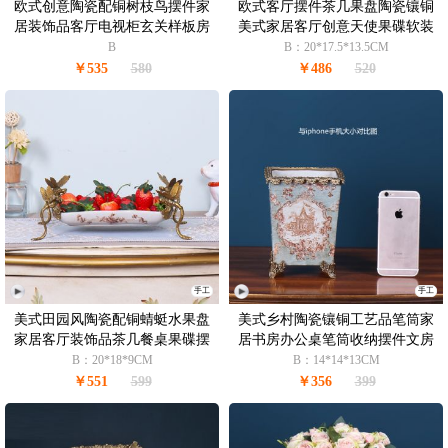
欧式创意陶瓷配铜树枝鸟摆件家
欧式客厅摆件茶几果盘陶瓷镶铜
居装饰品客厅电视柜玄关样板房
美式家居客厅创意天使果碟软装
摆设
摆设
B
B：20*17.5*13.5CM
￥535
580
￥486
520
手工
手工
美式田园风陶瓷配铜蜻蜓水果盘
美式乡村陶瓷镶铜工艺品笔筒家
家居客厅装饰品茶几餐桌果碟摆
居书房办公桌笔筒收纳摆件文房
件
用品
B：20*18*9CM
B：14*14*13CM
￥551
599
￥356
399