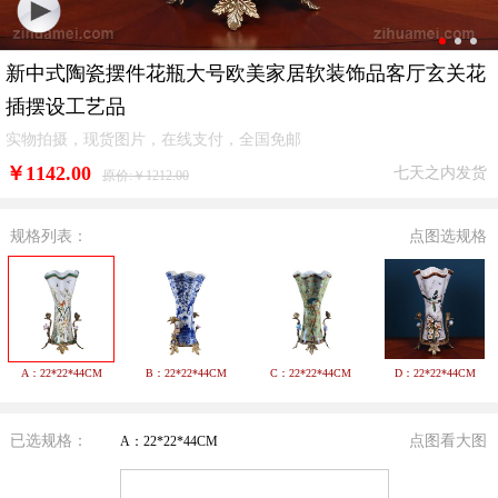
新中式陶瓷摆件花瓶大号欧美家居软装饰品客厅玄关花
插摆设工艺品
实物拍摄，现货图片，在线支付，全国免邮
￥
1142.00
七天之内发货
原价:￥1212.00
规格列表：
点图选规格
A：22*22*44CM
B：22*22*44CM
C：22*22*44CM
D：22*22*44CM
已选规格：
点图看大图
A：22*22*44CM