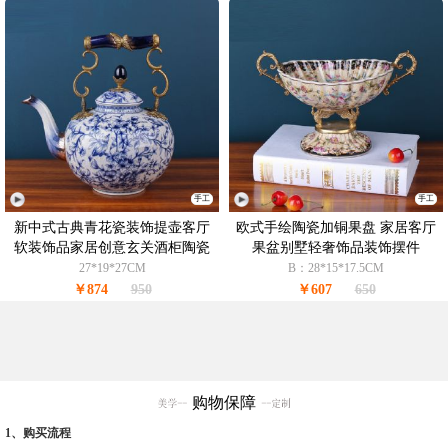
手工
手工
新中式古典青花瓷装饰提壶客厅
欧式手绘陶瓷加铜果盘 家居客厅
软装饰品家居创意玄关酒柜陶瓷
果盆别墅轻奢饰品装饰摆件
摆件
27*19*27CM
B：28*15*17.5CM
￥874
950
￥607
650
购物保障
1、购买流程