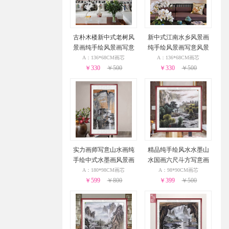
古朴木楼新中式老树风
新中式江南水乡风景画
景画纯手绘风景画写意
纯手绘风景画写意风景
风景画实木画框
画实木画框
A：136*68CM画芯
A：136*68CM画芯
￥330
￥500
￥330
￥500
实力画师写意山水画纯
精品纯手绘风水水墨山
手绘中式水墨画风景画
水国画六尺斗方写意画
实木画框
新中式山水画实木画框
A：180*98CM画芯
A：98*90CM画芯
￥599
￥800
￥399
￥500