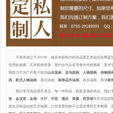
字画美成立于2013年，做具有影响力的高品质艺术品综合网是
优秀的画廊，艺术机构资源，签约合作众多享誉中外的画家，美术
期致力于为广大客户提供
山水国画
、
花鸟国画
、
人物国画
、
动物国
画
、
欧式人物油画
、美式油画、
装饰花卉油画
、风水油画、高清
装
我们专注高品质艺术品，每一件作品，都是灵魂的表达，我们
室
、
会议室
、
走廊
、
大厅
、
中堂
、
酒店
、
茶楼
、
背景墙
等艺术品定
您生活有品位的艺术格调，让您享受到的不仅是浓厚的艺术氛围，