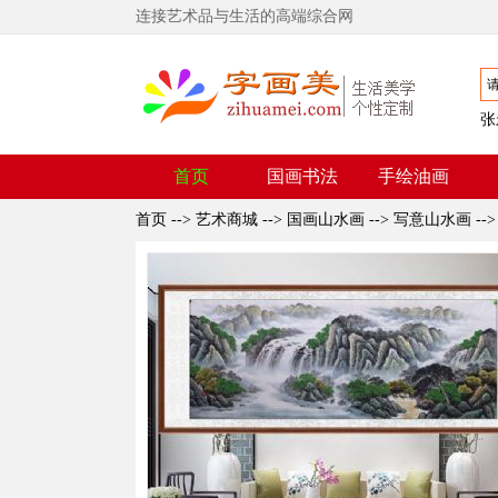
连接艺术品与生活的高端综合网
张
首页
国画书法
手绘油画
首页
-->
艺术商城
-->
国画山水画
-->
写意山水画
--