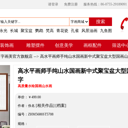
请登录
免费注册
服务热线：86-0755-29189091
搜索
永光
长城
聚宝盆
鹦鹉
梵高
青花瓷
孔雀
风景油画
九鱼图
装饰画
雕塑摆件
创意美学
画框配件
筛选中
>
字画美官方旗舰店
-->
高水平画师手纯山水国画新中式聚宝盆大型国画山
高水平画师手纯山水国画新中式聚宝盆大型
字
高质量水绘国画山水画
单价：
￥
499.00
[相关作品]
[档案]
作者：佚名
编号：ZHM5686ST5708
规格：