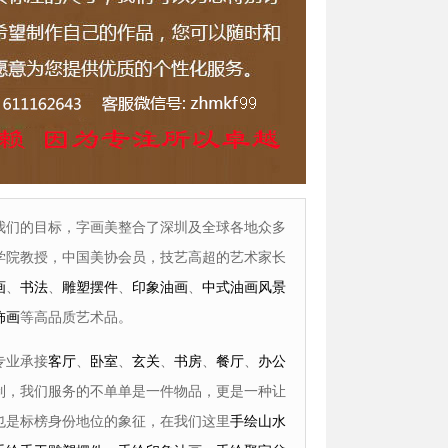
我们的目标，字画美整合了深圳及全球各地众多
学院教授，中国美协会员，技艺高超的艺术家长
画
、
书法
、
雕塑摆件
、
印象油画
、
中式油画风景
饰画
等高品质艺术品。
专业承接
客厅
、
卧室
、
玄关
、
书房
、
餐厅
、
办公
制，我们服务的不单单是一件物品，更是一种让
也是标榜身份地位的象征，在我们这里
手绘山水