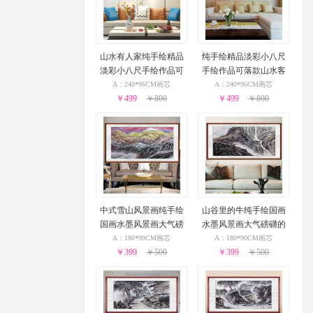
山水有人家纯手绘精品
纯手绘精品淡彩小八尺
淡彩小八尺手绘作品可
手绘作品可落款山水客
落款山水客厅风景国画
厅风景国画
A：240*96CM画芯
A：240*96CM画芯
￥499
￥800
￥499
￥800
中式雪山风景画纯手绘
山谷里的牛纯手绘国画
国画水墨风景画大气磅
水墨风景画大气磅礴的
礴的风景画
山谷风景画
A：180*90CM画芯
A：180*90CM画芯
￥399
￥500
￥399
￥500