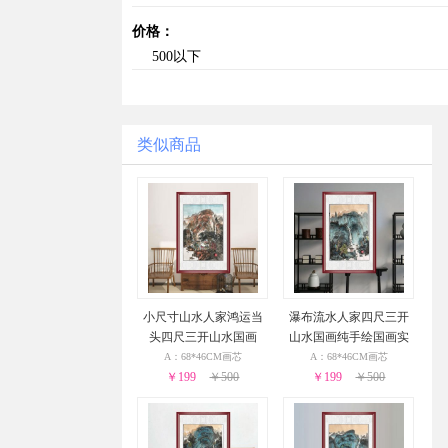
价格：
500以下
类似商品
小尺寸山水人家鸿运当
瀑布流水人家四尺三开
头四尺三开山水国画
山水国画纯手绘国画实
木外框
A：68*46CM画芯
A：68*46CM画芯
￥199
￥500
￥199
￥500