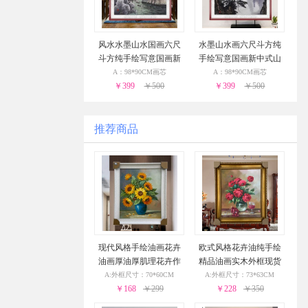
风水水墨山水国画六尺
水墨山水画六尺斗方纯
斗方纯手绘写意国画新
手绘写意国画新中式山
中式山水画实木画框
水画实木画框
A：98*90CM画芯
A：98*90CM画芯
￥399
￥500
￥399
￥500
推荐商品
现代风格手绘油画花卉
欧式风格花卉油纯手绘
油画厚油厚肌理花卉作
精品油画实木外框现货
品PS环保外框现货现发2
现发葡萄花瓶与酒杯24
A:外框尺寸：70*60CM
A:外框尺寸：73*63CM
4小时之内发货
￥168
￥299
小时之内发货
￥228
￥350