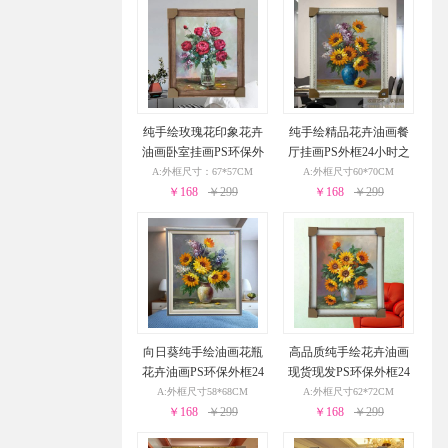
纯手绘玫瑰花印象花卉
纯手绘精品花卉油画餐
油画卧室挂画PS环保外
厅挂画PS外框24小时之
框24小时之内发货
内发货
A:外框尺寸：67*57CM
A:外框尺寸60*70CM
￥168
￥299
￥168
￥299
向日葵纯手绘油画花瓶
高品质纯手绘花卉油画
花卉油画PS环保外框24
现货现发PS环保外框24
小时之内发货
小时之内发货
A:外框尺寸58*68CM
A:外框尺寸62*72CM
￥168
￥299
￥168
￥299