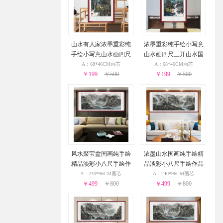
山水有人家浓墨重彩纯
浓墨重彩纯手绘小写意
手绘小写意山水画四尺
山水画四尺三开山水国
三开山水国画实木外框
画实木外框
A：68*46CM画芯
A：68*46CM画芯
￥199
￥500
￥199
￥500
风水聚宝盆国画纯手绘
浓墨山水国画纯手绘精
精品淡彩小八尺手绘作
品淡彩小八尺手绘作品
品可落款山水客厅风景
可落款客厅风景国画
A：240*96CM画芯
A：240*96CM画芯
￥499
国画
￥800
￥499
￥800