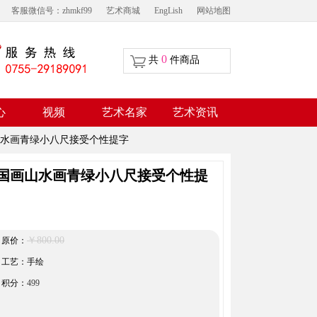
客服微信号：zhmkf99
艺术商城
EngLish
网站地图
0
共
件商品
视频
心
艺术名家
艺术资讯
水画青绿小八尺接受个性提字
国画山水画青绿小八尺接受个性提
￥800.00
原价：
工艺：手绘
积分：
499