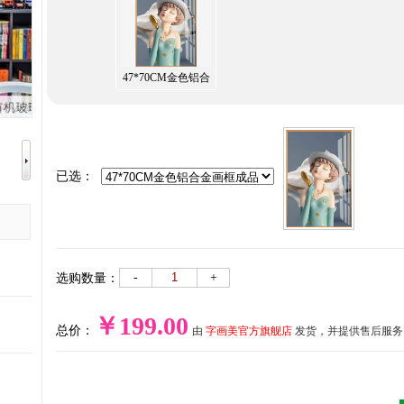
47*70CM金色铝合
金画框成品
已选：
-
+
选购数量：
￥199.00
总价：
由
字画美官方旗舰店
发货，并提供售后服务