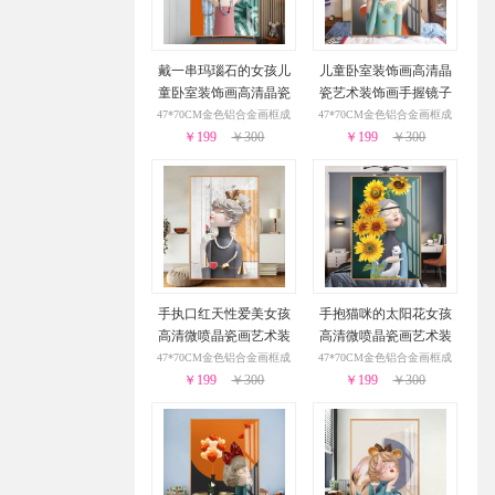
戴一串玛瑙石的女孩儿
儿童卧室装饰画高清晶
童卧室装饰画高清晶瓷
瓷艺术装饰画手握镜子
艺术装饰画
的女孩适合卧室的装饰
47*70CM金色铝合金画框成
47*70CM金色铝合金画框成
￥199
￥300
￥199
画
￥300
品
品
手执口红天性爱美女孩
手抱猫咪的太阳花女孩
高清微喷晶瓷画艺术装
高清微喷晶瓷画艺术装
饰画儿童房挂画
饰画儿童房挂画
47*70CM金色铝合金画框成
47*70CM金色铝合金画框成
￥199
￥300
￥199
￥300
品
品