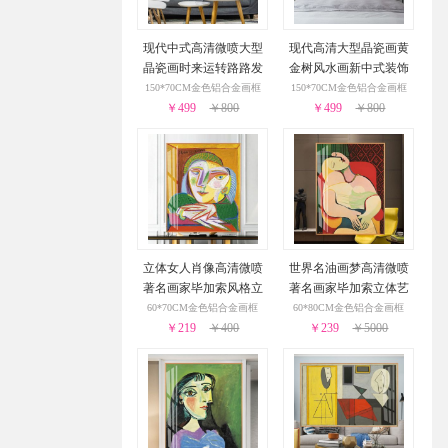
现代中式高清微喷大型
现代高清大型晶瓷画黄
晶瓷画时来运转路路发
金树风水画新中式装饰
新中式装饰样板房客厅
样板房客厅装饰画
150*70CM金色铝合金画框
150*70CM金色铝合金画框
￥499
装饰画
￥800
￥499
￥800
立体女人肖像高清微喷
世界名油画梦高清微喷
著名画家毕加索风格立
著名画家毕加索立体艺
体艺术油画经典艺术装
术油画经典艺术装饰画
60*70CM金色铝合金画框
60*80CM金色铝合金画框
￥219
饰画
￥400
￥239
￥5000