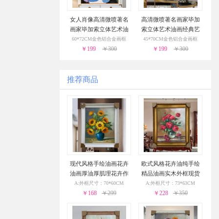
女人肖像高清微喷著名
高清微喷著名画家毕加
画家毕加索立体艺术油
索立体艺术油画经典艺
画经典艺术装饰画
术装饰画
60*72CM金色铝合金画框
45*70CM金色铝合金画框
￥199
￥300
￥199
￥300
推荐商品
现代风格手绘油画花卉
欧式风格花卉油纯手绘
油画厚油厚肌理花卉作
精品油画实木外框现货
品PS环保外框现货现发2
现发葡萄花瓶与酒杯24
A:外框尺寸：70*60CM
A:外框尺寸：73*63CM
4小时之内发货
￥168
￥299
小时之内发货
￥228
￥350