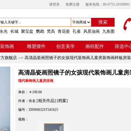
请登录
免费注册
服务热线：86-0755-29189091
搜索
永光
长城
聚宝盆
鹦鹉
梵高
青花瓷
孔雀
风景油画
九鱼图
装饰画
雕塑摆件
创意美学
画框配件
筛选中
官方旗舰店
-->
高清晶瓷画照镜子的女孩现代装饰画儿童房装饰画样板房装
高清晶瓷画照镜子的女孩现代装饰画儿童房
现代装饰画儿童房挂画
单价：
￥
199.00
[相关作品]
[档案]
作者：佚名
编号：ZHM6032ST341625
规格：