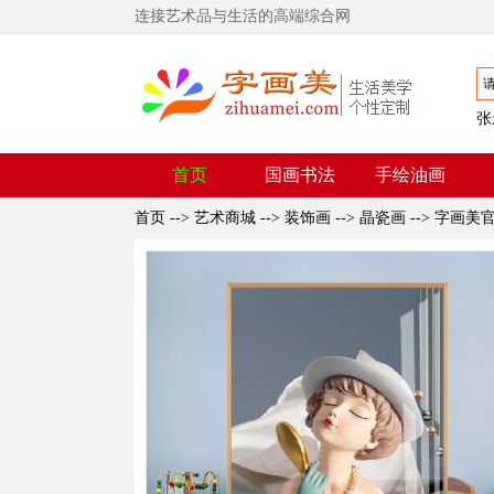
连接艺术品与生活的高端综合网
张
首页
国画书法
手绘油画
首页
-->
艺术商城
-->
装饰画
-->
晶瓷画
-->
字画美