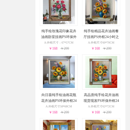
纯手绘玫瑰花印象花卉
纯手绘精品花卉油画餐
油画卧室挂画PS环保外
厅挂画PS外框24小时之
框24小时之内发货
内发货
A:外框尺寸：67*57CM
A:外框尺寸60*70CM
￥168
￥299
￥168
￥299
向日葵纯手绘油画花瓶
高品质纯手绘花卉油画
花卉油画PS环保外框24
现货现发PS环保外框24
小时之内发货
小时之内发货
A:外框尺寸58*68CM
A:外框尺寸62*72CM
￥168
￥299
￥168
￥299