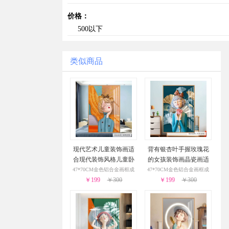
价格：
500以下
类似商品
现代艺术儿童装饰画适
背有银杏叶手握玫瑰花
合现代装饰风格儿童卧
的女孩装饰画晶瓷画适
室装饰画
合儿童卧室的装饰画
47*70CM金色铝合金画框成
47*70CM金色铝合金画框成
￥199
￥300
￥199
￥300
品
品