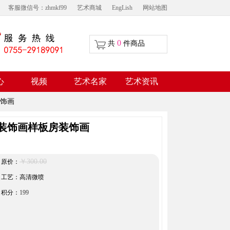
客服微信号：zhmkf99
艺术商城
EngLish
网站地图
0
共
件商品
视频
心
艺术名家
艺术资讯
饰画
装饰画样板房装饰画
￥300.00
原价：
工艺：高清微喷
积分：
199