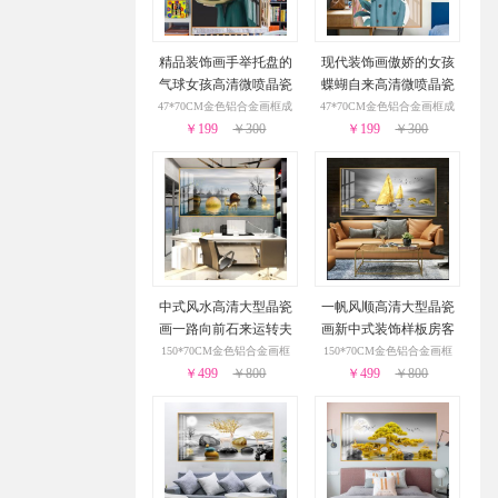
精品装饰画手举托盘的
现代装饰画傲娇的女孩
气球女孩高清微喷晶瓷
蝶蝴自来高清微喷晶瓷
画艺术装饰画儿童房挂
画艺术装饰画儿童房挂
47*70CM金色铝合金画框成
47*70CM金色铝合金画框成
￥199
画
￥300
￥199
画
￥300
品
品
中式风水高清大型晶瓷
一帆风顺高清大型晶瓷
画一路向前石来运转夫
画新中式装饰样板房客
妻恩爱新中式装饰画
厅大厅装饰画
150*70CM金色铝合金画框
150*70CM金色铝合金画框
￥499
￥800
￥499
￥800