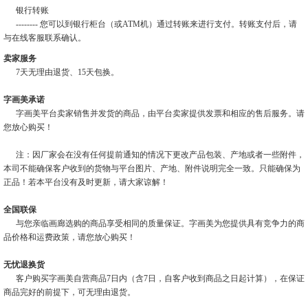
银行转账
-------- 您可以到银行柜台（或ATM机）通过转账来进行支付。转账支付后，请
与在线客服联系确认。
卖家服务
7天无理由退货、15天包换。
字画美承诺
字画美平台卖家销售并发货的商品，由平台卖家提供发票和相应的售后服务。请
您放心购买！
注：因厂家会在没有任何提前通知的情况下更改产品包装、产地或者一些附件，
本司不能确保客户收到的货物与平台图片、产地、附件说明完全一致。只能确保为
正品！若本平台没有及时更新，请大家谅解！
全国联保
与您亲临画廊选购的商品享受相同的质量保证。字画美为您提供具有竞争力的商
品价格和运费政策，请您放心购买！
无忧退换货
客户购买字画美自营商品7日内（含7日，自客户收到商品之日起计算），在保证
商品完好的前提下，可无理由退货。