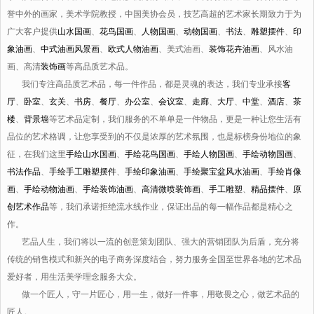
誉中外的画家，美术学院教授，中国美协会员，技艺高超的艺术家长期致力于为
广大客户提供
山水国画
、
花鸟国画
、
人物国画
、
动物国画
、
书法
、
雕塑摆件
、
印
象油画
、
中式油画风景画
、
欧式人物油画
、美式油画、
装饰花卉油画
、风水油
画、高清
装饰画
等高品质艺术品。
我们专注高品质艺术品，每一件作品，都是灵魂的表达，我们专业承接
客
厅
、
卧室
、
玄关
、
书房
、
餐厅
、
办公室
、
会议室
、
走廊
、
大厅
、
中堂
、
酒店
、
茶
楼
、
背景墙
等艺术品定制，我们服务的不单单是一件物品，更是一种让您生活有
品位的艺术格调，让您享受到的不仅是浓厚的艺术氛围，也是标榜身份地位的象
征，在我们这里
手绘山水国画
、
手绘花鸟国画
、
手绘人物国画
、
手绘动物国画
、
书法作品
、
手绘手工雕塑摆件
、
手绘印象油画
、
手绘聚宝盆风水油画
、
手绘肖像
画
、
手绘动物油画
、
手绘装饰油画
、
高清微喷装饰画
、
手工雕塑
、
精品摆件
、
原
创艺术作品
等，我们承诺拒绝流水线作业，保证出品的每一幅作品都是精心之
作。
艺品人生，我们将以一流的创意策划团队、强大的营销团队为后盾，充分将
传统的销售模式和新兴的电子商务深度结合，努力服务全国至世界各地的艺术品
爱好者，用生活美学理念服务大众。
做一个匠人，守一片匠心，用一生，做好一件事，用敬畏之心，做艺术品的
匠人。