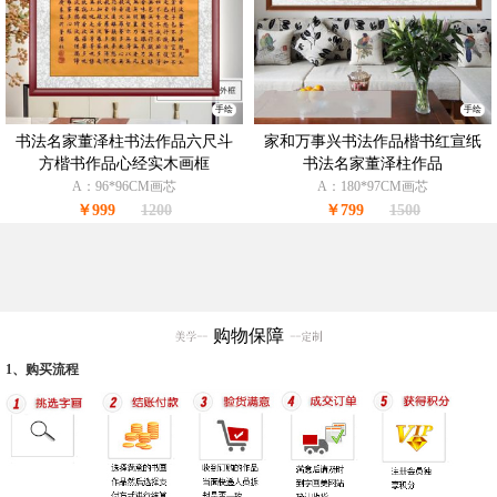
手绘
手绘
书法名家董泽柱书法作品六尺斗
家和万事兴书法作品楷书红宣纸
方楷书作品心经实木画框
书法名家董泽柱作品
A：96*96CM画芯
A：180*97CM画芯
￥999
1200
￥799
1500
购物保障
1、购买流程