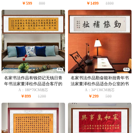
￥599
800
￥1499
1800
手绘
手绘
名家书法作品有钱切记无钱日青
名家书法作品勤奋能补拙青年书
年书法家董泽柱作品适合客厅的
法家董泽柱作品适合办公室的书
书法作品
法作品
A：180*70CM画芯
A：34*136CM画芯
￥899
1200
￥299
500