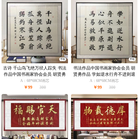
手绘
手绘
古诗 千山鸟飞绝万径人踪失 书法
书法作品中国书画家协会会员 胡
作品中国书画家协会会员 胡贤勇
贤勇作品 学如逆水行舟不进则退
作品
A：68*68CM画芯
A：68*68CM画芯
￥99
300
￥99
300