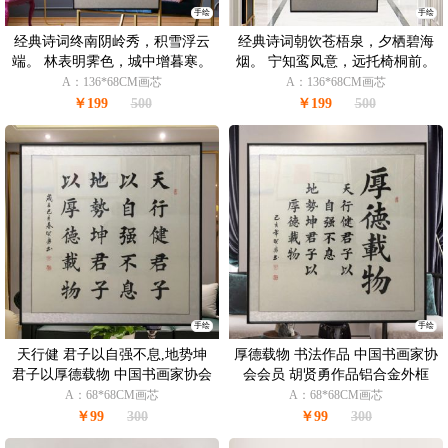
手绘
手绘
经典诗词终南阴岭秀，积雪浮云
经典诗词朝饮苍梧泉，夕栖碧海
端。 林表明霁色，城中增暮寒。
烟。 宁知鸾凤意，远托椅桐前。
中国书画家协会会员 胡贤勇书法
中国书画家协会会员 胡贤勇书法
A：136*68CM画芯
A：136*68CM画芯
作品
作品
￥199
500
￥199
500
手绘
手绘
天行健 君子以自强不息,地势坤
厚德载物 书法作品 中国书画家协
君子以厚德载物 中国书画家协会
会会员 胡贤勇作品铝合金外框
会员 胡贤勇作品 铝合金外框
A：68*68CM画芯
A：68*68CM画芯
￥99
300
￥99
300