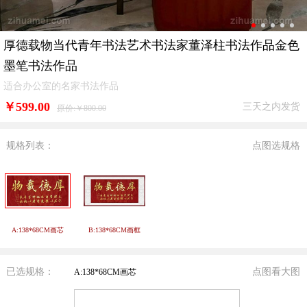
厚德载物当代青年书法艺术书法家董泽柱书法作品金色
墨笔书法作品
适合办公室的名家书法作品
￥
599.00
三天之内发货
原价:￥800.00
规格列表：
点图选规格
A:138*68CM画芯
B:138*68CM画框
已选规格：
点图看大图
A:138*68CM画芯