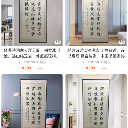
手绘
手绘
经典诗词寒云浮天凝，积雪冰川
经典诗词淡泊明志,宁静致远。诗
波。连山结玉岩，修庭振琼柯。
书启后,勤奋传家。中国书画家协
中国书画家协会会员 胡贤勇书法
会会员 胡贤勇书法作品
A：136*68CM画芯
A：136*68CM画芯
作品
￥199
500
￥199
500