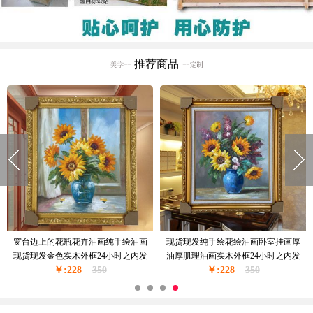
推荐商品
现代风格手绘油画花卉油画厚油厚肌
欧式风格花卉油纯手绘精品油画实木
理花卉作品PS环保外框现货现发24小
外框现货现发葡萄花瓶与酒杯24小时
￥:168
时之内发货
299
￥:228
之内发货
350