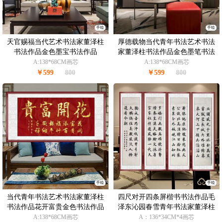
手绘
手绘
天官赐福当代艺术书法家董泽柱
厚德载物当代青年书法艺术书法
书法作品金色墨宝书法作品
家董泽柱书法作品金色墨笔书法
作品
A:138*68CM画芯
A:138*68CM画芯
￥599
800
￥599
800
手绘
手绘
当代青年书法艺术书法家董泽柱
四尺对开四条屏楷书书法作品毛
书法作品花开富贵金色书法作品
泽东沁园春雪青年书法家董泽柱
作品
A:138*68CM画芯
A：136*34CM*4画芯