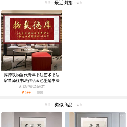
最近浏览
厚德载物当代青年书法艺术书法
家董泽柱书法作品金色墨笔书法
作品
A:138*68CM画芯
￥599
800
类似商品