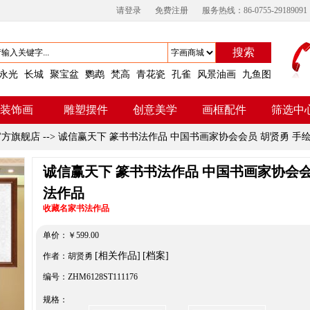
请登录
免费注册
服务热线：86-0755-29189091
搜索
永光
长城
聚宝盆
鹦鹉
梵高
青花瓷
孔雀
风景油画
九鱼图
装饰画
雕塑摆件
创意美学
画框配件
筛选中
官方旗舰店
-->
诚信赢天下 篆书书法作品 中国书画家协会会员 胡贤勇 手
诚信赢天下 篆书书法作品 中国书画家协会会
法作品
收藏名家书法作品
单价：
￥
599.00
[相关作品]
[档案]
作者：胡贤勇
编号：ZHM6128ST111176
规格：