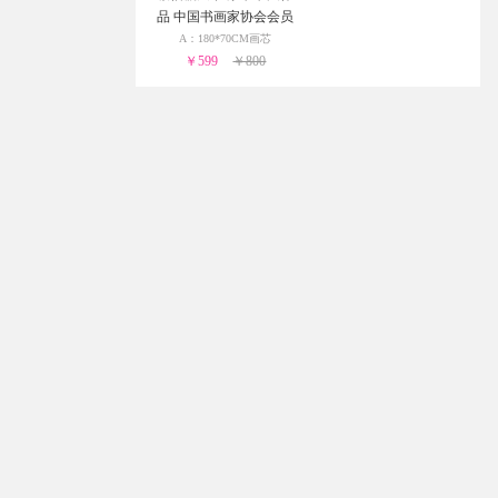
品 中国书画家协会会员
胡贤勇 手绘书法作品 办
A：180*70CM画芯
公室书法作品三天之内
￥599
￥800
发货