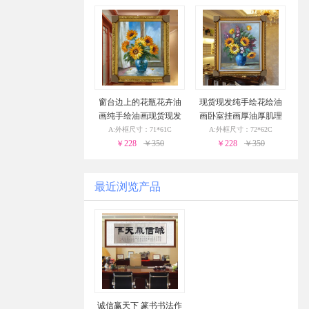
窗台边上的花瓶花卉油
现货现发纯手绘花绘油
画纯手绘油画现货现发
画卧室挂画厚油厚肌理
金色实木外框24小时之
油画实木外框24小时之
A:外框尺寸：71*61C
A:外框尺寸：72*62C
￥228
内发货
￥350
￥228
内发货
￥350
最近浏览产品
诚信赢天下 篆书书法作