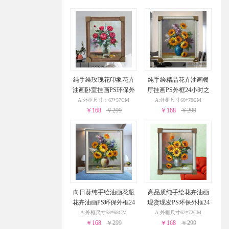
纯手绘玫瑰花印象花卉
纯手绘精品花卉油画餐
油画卧室挂画PS环保外
厅挂画PS外框24小时之
框24小时之内发货
内发货
A:外框尺寸：67*57CM
A:外框尺寸60*70CM
￥168
￥299
￥168
￥299
向日葵纯手绘油画花瓶
高品质纯手绘花卉油画
花卉油画PS环保外框24
现货现发PS环保外框24
小时之内发货
小时之内发货
A:外框尺寸58*68CM
A:外框尺寸62*72CM
￥168
￥299
￥168
￥299