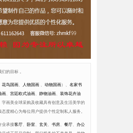
们的目标 。
、
花鸟国画
、
人物国画
、
动物国画
）、
名家书
油画
、
宫廷欧式油画
、
静物油画
、
装饰花卉油
，字画美全球采购及收藏具有创意及生活美学的
极态度精心为每位用户提供个性定制私人服务。
专业承接
客厅
、
卧室
、
玄关
、
书房
、
餐厅
、
办公