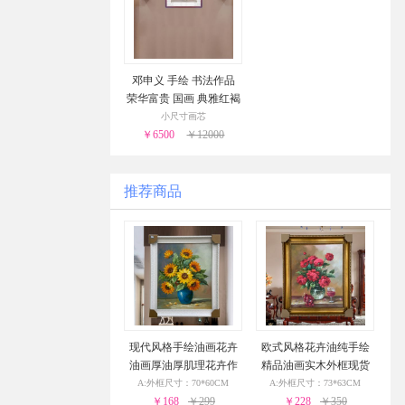
邓申义 手绘 书法作品
荣华富贵 国画 典雅红褐
实木框
小尺寸画芯
￥6500
￥12000
推荐商品
现代风格手绘油画花卉
欧式风格花卉油纯手绘
油画厚油厚肌理花卉作
精品油画实木外框现货
品PS环保外框现货现发2
现发葡萄花瓶与酒杯24
A:外框尺寸：70*60CM
A:外框尺寸：73*63CM
4小时之内发货
￥168
￥299
小时之内发货
￥228
￥350