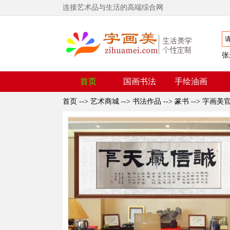
连接艺术品与生活的高端综合网
张
首页
国画书法
手绘油画
首页
-->
艺术商城
-->
书法作品
-->
篆书
-->
字画美