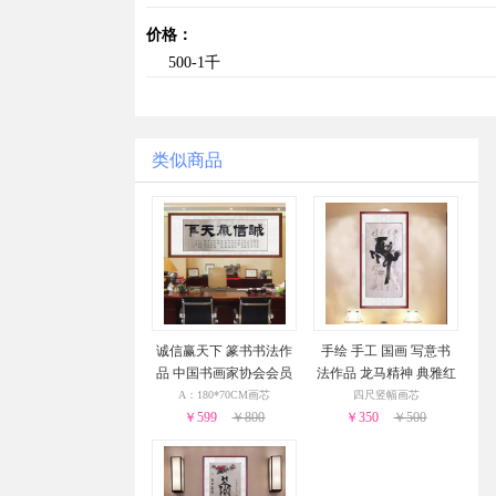
价格：
500-1千
类似商品
诚信赢天下 篆书书法作
手绘 手工 国画 写意书
品 中国书画家协会会员
法作品 龙马精神 典雅红
胡贤勇 手绘书法作品 办
褐实木框
A：180*70CM画芯
四尺竖幅画芯
￥599
公室书法作品
￥800
￥350
￥500