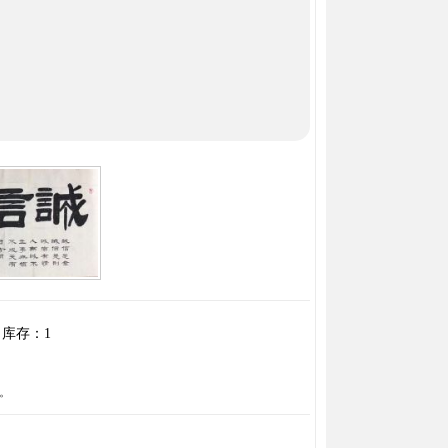
库存：
1
。