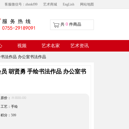
客服微信号：zhmkf99
艺术商城
EngLish
网站地图
0
共
件商品
视频
心
艺术名家
艺术资讯
绘书法作品 办公室书法作品
员 胡贤勇 手绘书法作品 办公室书
￥800.00
原价：
工艺：手绘
积分：
599