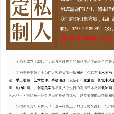
字画美成立于2013年，做具有影响力的高品质艺术品综合网是我
字画美长期致力于为广大客户提供
手绘国画
（包括有
山水国画
法
、
手工雕塑
、
艺术摆件
、
手绘油画
（包括有
印象油画
、
长城中式
画
、
动物油画
）、
创意美学
作品及赏心悦目的高清艺术微喷
装饰画
艺术品只为带给每一位客户美的享受与体验，以专业技能及热情积
我们专注高品质艺术品，每一件作品，都是灵魂的表达，我们