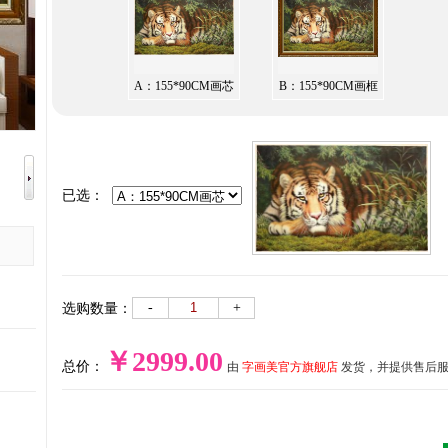
A：155*90CM画芯
B：155*90CM画框
已选：
-
+
选购数量：
￥2999.00
总价：
由
字画美官方旗舰店
发货，并提供售后