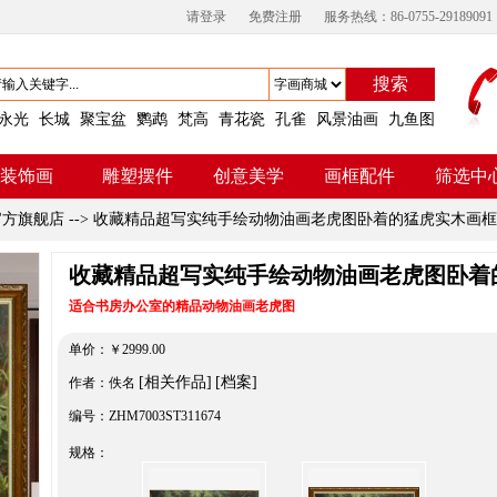
请登录
免费注册
服务热线：86-0755-29189091
搜索
永光
长城
聚宝盆
鹦鹉
梵高
青花瓷
孔雀
风景油画
九鱼图
装饰画
雕塑摆件
创意美学
画框配件
筛选中
官方旗舰店
-->
收藏精品超写实纯手绘动物油画老虎图卧着的猛虎实木画框
收藏精品超写实纯手绘动物油画老虎图卧着
适合书房办公室的精品动物油画老虎图
单价：
￥
2999.00
[相关作品]
[档案]
作者：佚名
编号：ZHM7003ST311674
规格：