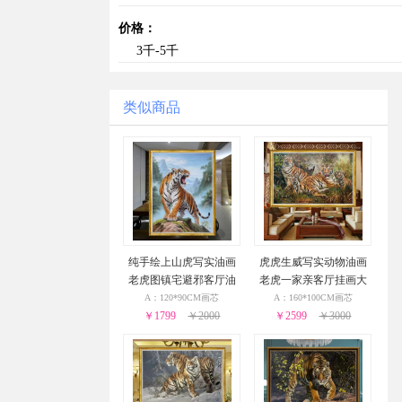
价格：
3千-5千
类似商品
纯手绘上山虎写实油画
虎虎生威写实动物油画
老虎图镇宅避邪客厅油
老虎一家亲客厅挂画大
画实木外框
厅油画
A：120*90CM画芯
A：160*100CM画芯
￥1799
￥2000
￥2599
￥3000