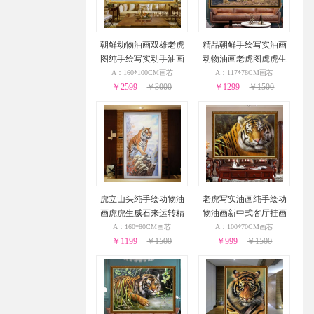
朝鲜动物油画双雄老虎
精品朝鲜手绘写实油画
图纯手绘写实动手油画
动物油画老虎图虎虎生
老虎图客厅挂画实木外
威大厅油画
A：160*100CM画芯
A：117*78CM画芯
￥2599
框
￥3000
￥1299
￥1500
虎立山头纯手绘动物油
老虎写实油画纯手绘动
画虎虎生威石来运转精
物油画新中式客厅挂画
品油画实木外框
A：160*80CM画芯
A：100*70CM画芯
￥1199
￥1500
￥999
￥1500