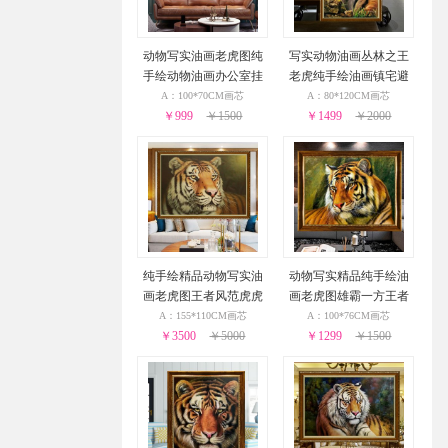
动物写实油画老虎图纯
写实动物油画丛林之王
手绘动物油画办公室挂
老虎纯手绘油画镇宅避
画
邪油画作品
A：100*70CM画芯
A：80*120CM画芯
￥999
￥1500
￥1499
￥2000
纯手绘精品动物写实油
动物写实精品纯手绘油
画老虎图王者风范虎虎
画老虎图雄霸一方王者
生威大厅挂画
风范实木画框
A：155*110CM画芯
A：100*76CM画芯
￥3500
￥5000
￥1299
￥1500