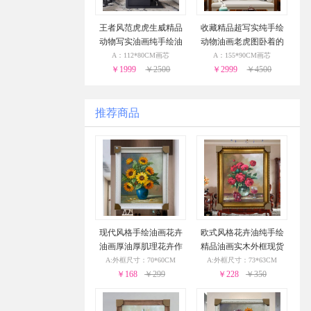
王者风范虎虎生威精品
收藏精品超写实纯手绘
动物写实油画纯手绘油
动物油画老虎图卧着的
画老虎虎头图实木画框
猛虎实木画框适合办公
A：112*80CM画芯
A：155*90CM画芯
￥1999
￥2500
￥2999
室挂画
￥4500
推荐商品
现代风格手绘油画花卉
欧式风格花卉油纯手绘
油画厚油厚肌理花卉作
精品油画实木外框现货
品PS环保外框现货现发2
现发葡萄花瓶与酒杯24
A:外框尺寸：70*60CM
A:外框尺寸：73*63CM
4小时之内发货
￥168
￥299
小时之内发货
￥228
￥350