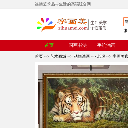
连接艺术品与生活的高端综合网
张
首页
国画书法
手绘油画
首页
-->
艺术商城
-->
动物油画
-->
老虎
-->
字画美