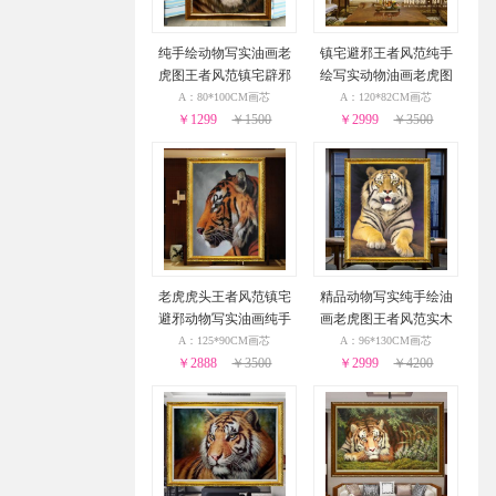
纯手绘动物写实油画老
镇宅避邪王者风范纯手
虎图王者风范镇宅辟邪
绘写实动物油画老虎图
精品办公室油画
办公室大厅油画
A：80*100CM画芯
A：120*82CM画芯
￥1299
￥1500
￥2999
￥3500
老虎虎头王者风范镇宅
精品动物写实纯手绘油
避邪动物写实油画纯手
画老虎图王者风范实木
绘油画实木画框
画框
A：125*90CM画芯
A：96*130CM画芯
￥2888
￥3500
￥2999
￥4200