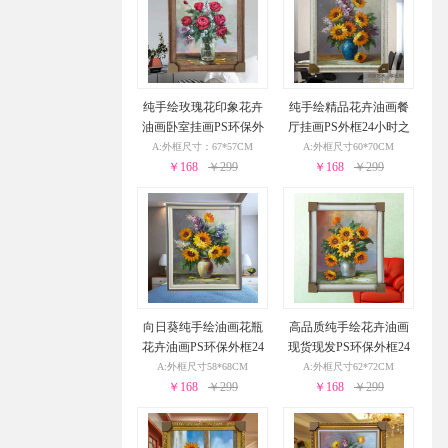
纯手绘玫瑰花印象花卉
纯手绘精品花卉油画餐
油画卧室挂画PS环保外
厅挂画PS外框24小时之
框24小时之内发货
内发货
A:外框尺寸：67*57CM
A:外框尺寸60*70CM
￥168
￥299
￥168
￥299
向日葵纯手绘油画花瓶
高品质纯手绘花卉油画
花卉油画PS环保外框24
现货现发PS环保外框24
小时之内发货
小时之内发货
A:外框尺寸58*68CM
A:外框尺寸62*72CM
￥168
￥299
￥168
￥299