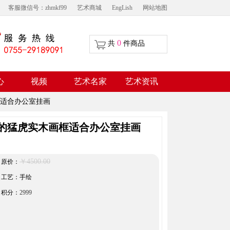
客服微信号：zhmkf99
艺术商城
EngLish
网站地图
0
共
件商品
视频
心
艺术名家
艺术资讯
适合办公室挂画
的猛虎实木画框适合办公室挂画
￥4500.00
原价：
工艺：手绘
积分：
2999