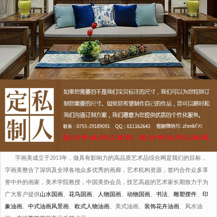
字画美成立于2013年，做具有影响力的高品质艺术品综合网是我们的目标，
字画美整合了深圳及全球各地众多优秀的画廊，艺术机构资源，签约合作众多享
誉中外的画家，美术学院教授，中国美协会员，技艺高超的艺术家长期致力于为
广大客户提供
山水国画
、
花鸟国画
、
人物国画
、
动物国画
、
书法
、
雕塑摆件
、
印
象油画
、
中式油画风景画
、
欧式人物油画
、美式油画、
装饰花卉油画
、风水油