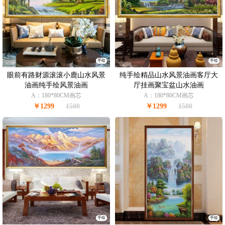
手绘
手绘
眼前有路财源滚滚小鹿山水风景
纯手绘精品山水风景油画客厅大
油画纯手绘风景油画
厅挂画聚宝盆山水油画
A：180*80CM画芯
A：180*80CM画芯
￥1299
1500
￥1299
1500
手绘
手绘