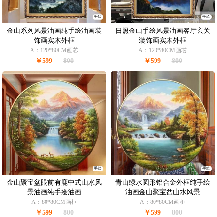
手绘
手绘
金山系列风景油画纯手绘油画装
日照金山手绘风景油画客厅玄关
饰画实木外框
装饰画实木外框
A：120*80CM画芯
A：120*80CM画芯
￥599
800
￥599
800
手绘
手绘
金山聚宝盆眼前有鹿中式山水风
青山绿水圆形铝合金外框纯手绘
景油画纯手绘油画
油画金山聚宝盆山水风景
A：80*80CM画框
A：80*80CM画框
￥599
800
￥599
800