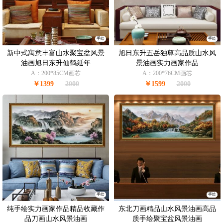
手绘
手绘
新中式寓意丰富山水聚宝盆风景
旭日东升五岳独尊高品质山水风
油画旭日东升仙鹤延年
景油画实力画家作品
A：200*85CM画芯
A：200*76CM画芯
￥1399
2000
￥1599
2000
手绘
手绘
纯手绘实力画家作品精品收藏作
东北刀画精品山水风景油画高品
品刀画山水风景油画
质手绘聚宝盆风景油画