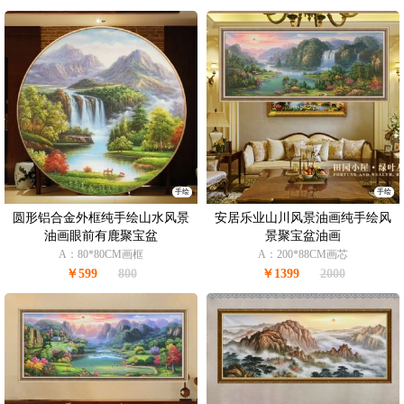
手绘
手绘
圆形铝合金外框纯手绘山水风景
安居乐业山川风景油画纯手绘风
油画眼前有鹿聚宝盆
景聚宝盆油画
A：80*80CM画框
A：200*88CM画芯
￥599
800
￥1399
2000