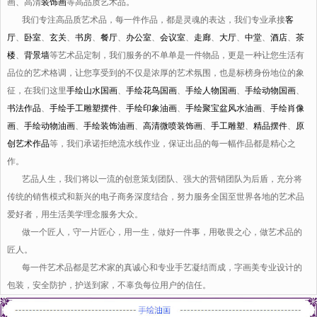
画、高清
装饰画
等高品质艺术品。
我们专注高品质艺术品，每一件作品，都是灵魂的表达，我们专业承接
客
厅
、
卧室
、
玄关
、
书房
、
餐厅
、
办公室
、
会议室
、
走廊
、
大厅
、
中堂
、
酒店
、
茶
楼
、
背景墙
等艺术品定制，我们服务的不单单是一件物品，更是一种让您生活有
品位的艺术格调，让您享受到的不仅是浓厚的艺术氛围，也是标榜身份地位的象
征，在我们这里
手绘山水国画
、
手绘花鸟国画
、
手绘人物国画
、
手绘动物国画
、
书法作品
、
手绘手工雕塑摆件
、
手绘印象油画
、
手绘聚宝盆风水油画
、
手绘肖像
画
、
手绘动物油画
、
手绘装饰油画
、
高清微喷装饰画
、
手工雕塑
、
精品摆件
、
原
创艺术作品
等，我们承诺拒绝流水线作业，保证出品的每一幅作品都是精心之
作。
艺品人生，我们将以一流的创意策划团队、强大的营销团队为后盾，充分将
传统的销售模式和新兴的电子商务深度结合，努力服务全国至世界各地的艺术品
爱好者，用生活美学理念服务大众。
做一个匠人，守一片匠心，用一生，做好一件事，用敬畏之心，做艺术品的
匠人。
每一件艺术品都是艺术家的真诚心和专业手艺凝结而成，字画美专业设计的
包装，安全防护，护送到家，不辜负每位用户的信任。