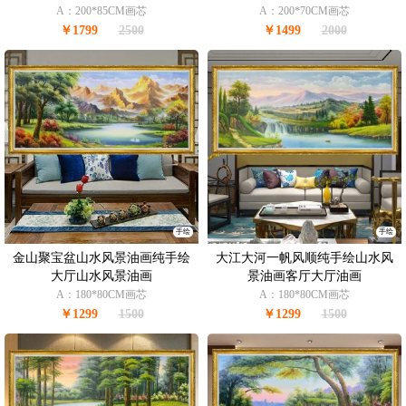
A：200*85CM画芯
A：200*70CM画芯
￥1799
2500
￥1499
2000
手绘
手绘
金山聚宝盆山水风景油画纯手绘
大江大河一帆风顺纯手绘山水风
大厅山水风景油画
景油画客厅大厅油画
A：180*80CM画芯
A：180*80CM画芯
￥1299
1500
￥1299
1500