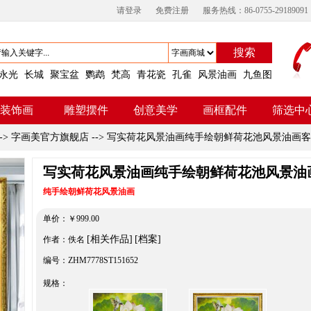
请登录
免费注册
服务热线：86-0755-29189091
搜索
永光
长城
聚宝盆
鹦鹉
梵高
青花瓷
孔雀
风景油画
九鱼图
装饰画
雕塑摆件
创意美学
画框配件
筛选中
->
字画美官方旗舰店
-->
写实荷花风景油画纯手绘朝鲜荷花池风景油画客
写实荷花风景油画纯手绘朝鲜荷花池风景油
纯手绘朝鲜荷花风景油画
单价：
￥
999.00
[相关作品]
[档案]
作者：佚名
编号：ZHM7778ST151652
规格：