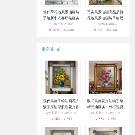
仙鹤荷花池风景油画纯
写实风景油画高品质荷
手绘新中式客厅挂画实
花池风景油画纯手绘经
木画框
典动物油画
A：162*80CM画芯
A：90*65CM画芯
￥1499
￥2000
￥899
￥1200
推荐商品
现代风格手绘油画花卉
欧式风格花卉油纯手绘
油画厚油厚肌理花卉作
精品油画实木外框现货
品PS环保外框现货现发2
现发葡萄花瓶与酒杯24
A:外框尺寸：70*60CM
A:外框尺寸：73*63CM
4小时之内发货
￥168
￥299
小时之内发货
￥228
￥350