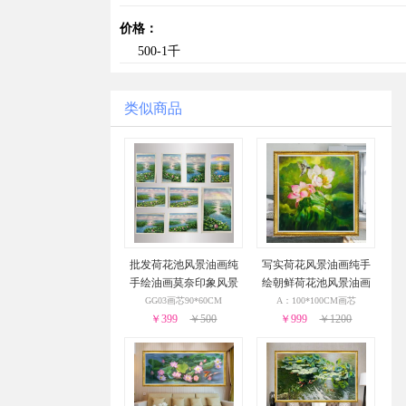
价格：
500-1千
类似商品
批发荷花池风景油画纯
写实荷花风景油画纯手
手绘油画莫奈印象风景
绘朝鲜荷花池风景油画
油画
客厅装饰挂画
GG03画芯90*60CM
A：100*100CM画芯
￥399
￥500
￥999
￥1200