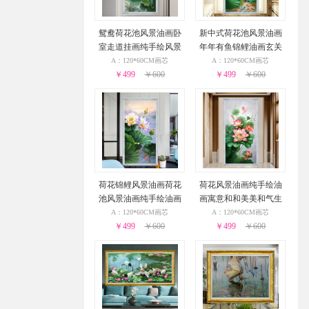
鸳鸯荷花池风景油画卧
新中式荷花池风景油画
室走道挂画纯手绘风景
年年有鱼锦鲤油画玄关
油画
挂画
A：120*60CM画芯
A：120*60CM画芯
￥499
￥600
￥499
￥600
荷花锦鲤风景油画荷花
荷花风景油画纯手绘油
池风景油画纯手绘油画
画寓意和和美美和气生
财实木画框
A：120*60CM画芯
A：120*60CM画芯
￥499
￥600
￥499
￥600