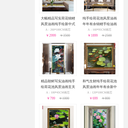
大幅精品写实荷花锦鲤
纯手绘荷花池风景油画
风景油画纯手绘新中式
年年有余锦鲤手绘油画
客厅大厅挂画实木外框
客厅大厅挂画实木外框
A：260*100CM画芯
A：160*95CM画芯
￥2999
￥3500
￥1899
￥2500
精品朝鲜写实油画纯手
和气生财纯手绘荷花池
绘荷花池风景油画玄关
风景油画年年有余新中
走廊挂画实木外框
式油画
A：100*45CM画芯
A：120*100CM画芯
￥799
￥1000
￥699
￥800