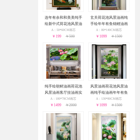
连年有余和和美美纯手
玄关荷花池风景油画纯
绘新中式荷花池风景油
手绘年年有鱼锦鲤油画
画
实木画框
A：50*60CM画芯
A：80*140CM画芯
￥199
￥500
￥1099
￥1500
纯手绘朝鲜油画荷花池
风景油画荷花池风景油
风景油画客厅挂油画实
画纯手绘油画年年有鱼
木画框
实木画框
A：180*78CM画芯
A：130*80CM画芯
￥1499
￥2000
￥1099
￥1500