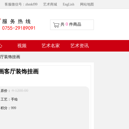
客服微信号：zhmkf99
艺术商城
EngLish
网站地图
0
共
件商品
视频
心
艺术名家
艺术资讯
厅装饰挂画
画客厅装饰挂画
￥1200.00
原价：
工艺：手绘
积分：
999