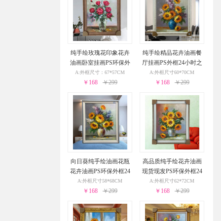
纯手绘玫瑰花印象花卉
纯手绘精品花卉油画餐
油画卧室挂画PS环保外
厅挂画PS外框24小时之
框24小时之内发货
内发货
A:外框尺寸：67*57CM
A:外框尺寸60*70CM
￥168
￥299
￥168
￥299
向日葵纯手绘油画花瓶
高品质纯手绘花卉油画
花卉油画PS环保外框24
现货现发PS环保外框24
小时之内发货
小时之内发货
A:外框尺寸58*68CM
A:外框尺寸62*72CM
￥168
￥299
￥168
￥299