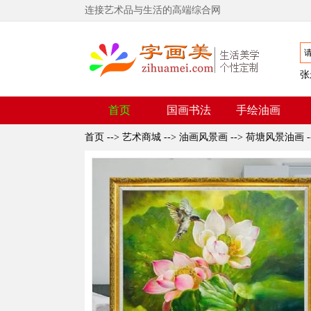
连接艺术品与生活的高端综合网
张
首页
国画书法
手绘油画
首页
-->
艺术商城
-->
油画风景画
-->
荷塘风景油画
-