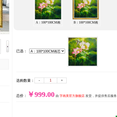
A：100*100CM画
B：100*100CM画
芯
框
已选：
-
+
选购数量：
￥999.00
总价：
由
字画美官方旗舰店
发货，并提供售后服务