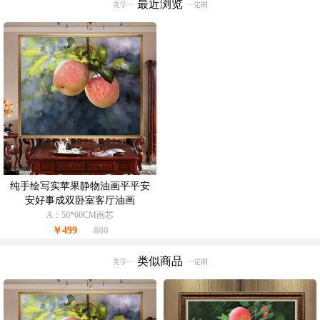
最近浏览
纯手绘写实苹果静物油画平平安
安好事成双卧室客厅油画
A：50*60CM画芯
￥499
800
类似商品