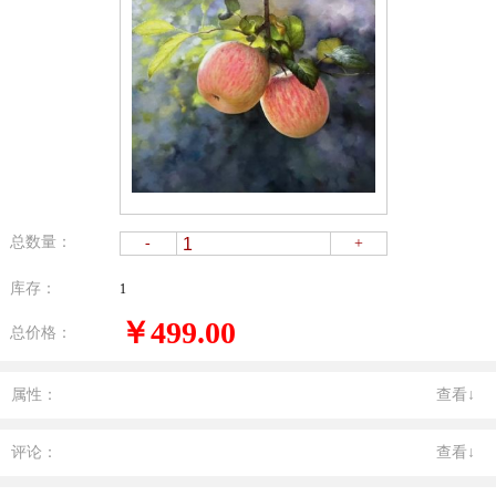
总数量：
-
+
库存：
1
￥499.00
总价格：
属性：
查看↓
评论：
查看↓