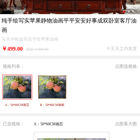
纯手绘写实苹果静物油画平平安安好事成双卧室客厅油
画
实木外框超写实手绘苹果油画
￥
499.00
十五天之内发货
原价:￥800.00
规格列表：
点图选规格
A：50*60CM画芯
B：50*60CM画框
已选规格：
点图看大图
A：50*60CM画芯