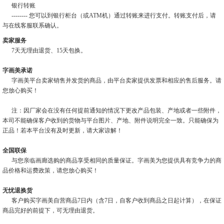
银行转账
-------- 您可以到银行柜台（或ATM机）通过转账来进行支付。转账支付后，请
与在线客服联系确认。
卖家服务
7天无理由退货、15天包换。
字画美承诺
字画美平台卖家销售并发货的商品，由平台卖家提供发票和相应的售后服务。请
您放心购买！
注：因厂家会在没有任何提前通知的情况下更改产品包装、产地或者一些附件，
本司不能确保客户收到的货物与平台图片、产地、附件说明完全一致。只能确保为
正品！若本平台没有及时更新，请大家谅解！
全国联保
与您亲临画廊选购的商品享受相同的质量保证。字画美为您提供具有竞争力的商
品价格和运费政策，请您放心购买！
无忧退换货
客户购买字画美自营商品7日内（含7日，自客户收到商品之日起计算），在保证
商品完好的前提下，可无理由退货。