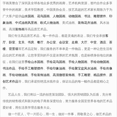
字画美整合了深圳及全球各地众多优秀的画廊，艺术机构资源，签约合作众多享
誉中外的画家，美术学院教授，中国美协会员，技艺高超的艺术家长期致力于为
广大客户提供
山水国画
、
花鸟国画
、
人物国画
、
动物国画
、
书法
、
雕塑摆件
、
印
象油画
、
中式油画风景画
、
欧式人物油画
、美式油画、
装饰花卉油画
、风水油
画、高清
装饰画
等高品质艺术品。
我们专注高品质艺术品，每一件作品，都是灵魂的表达，我们专业承接
客
厅
、
卧室
、
玄关
、
书房
、
餐厅
、
办公室
、
会议室
、
走廊
、
大厅
、
中堂
、
酒店
、
茶
楼
、
背景墙
等艺术品定制，我们服务的不单单是一件物品，更是一种让您生活有
品位的艺术格调，让您享受到的不仅是浓厚的艺术氛围，也是标榜身份地位的象
征，在我们这里
手绘山水国画
、
手绘花鸟国画
、
手绘人物国画
、
手绘动物国画
、
书法作品
、
手绘手工雕塑摆件
、
手绘印象油画
、
手绘聚宝盆风水油画
、
手绘肖像
画
、
手绘动物油画
、
手绘装饰油画
、
高清微喷装饰画
、
手工雕塑
、
精品摆件
、
原
创艺术作品
等，我们承诺拒绝流水线作业，保证出品的每一幅作品都是精心之
作。
艺品人生，我们将以一流的创意策划团队、强大的营销团队为后盾，充分将
传统的销售模式和新兴的电子商务深度结合，努力服务全国至世界各地的艺术品
爱好者，用生活美学理念服务大众。
做一个匠人，守一片匠心，用一生，做好一件事，用敬畏之心，做艺术品的