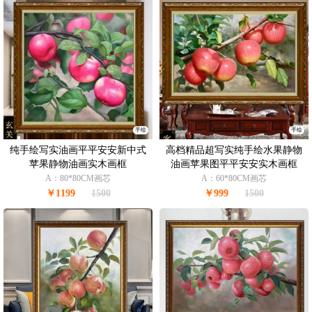
手绘
手绘
纯手绘写实油画平平安安新中式
高档精品超写实纯手绘水果静物
苹果静物油画实木画框
油画苹果图平平安安实木画框
A：80*80CM画芯
A：60*80CM画芯
￥1199
1500
￥999
1500