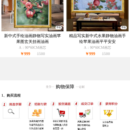
手绘
手绘
新中式手绘油画静物写实油画苹
精品写实新中式水果静物油画手
果图玄关挂画油画
绘苹果油画平平安安
A：90*60CM画芯
A：90*60CM画芯
￥999
1500
￥999
1500
购物保障
1、购买流程