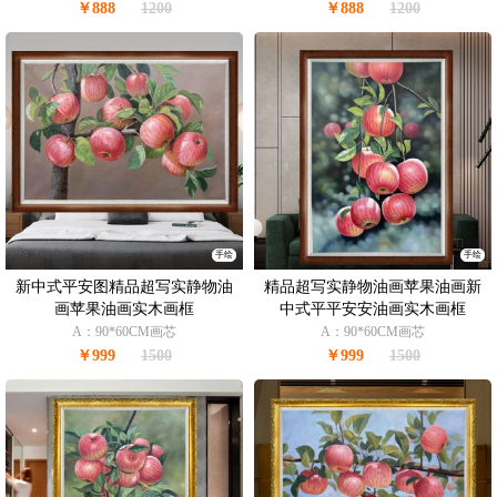
￥888
1200
￥888
1200
手绘
手绘
新中式平安图精品超写实静物油
精品超写实静物油画苹果油画新
画苹果油画实木画框
中式平平安安油画实木画框
A：90*60CM画芯
A：90*60CM画芯
￥999
1500
￥999
1500