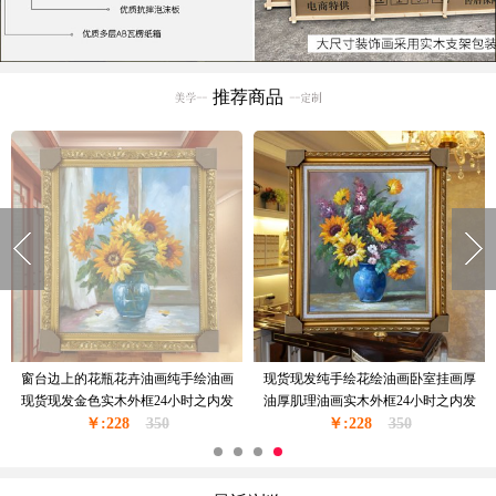
推荐商品
窗台边上的花瓶花卉油画纯手绘油画
现货现发纯手绘花绘油画卧室挂画厚
现货现发金色实木外框24小时之内发
油厚肌理油画实木外框24小时之内发
￥:228
货
350
￥:228
货
350