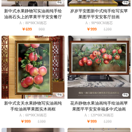
手绘
手绘
新中式水果静物写实油画纯手绘
岁岁平安图新中式纯手绘写实苹
油画石头上的苹果平平安安餐厅
果图平平安安客厅挂画
挂画
A：80*80CM画芯
A：90*60CM画芯
￥699
900
￥999
1200
手绘
手绘
新中式玄关水果静物写实油画纯
花卉静物水果油画纯手绘油画苹
手绘油画苹果图实木画框
果图平平安安幸福多中式油画
A：60*90CM画芯
A：120*60CM画芯
￥999
1300
￥999
1200