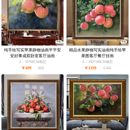
手绘
手绘
纯手绘写实苹果静物油画平平安
精品水果静物写实油画纯手绘苹
安好事成双卧室客厅油画
果图客厅餐厅挂画
A：50*60CM画芯
A：100*100CM画芯
￥499
800
￥1199
1500