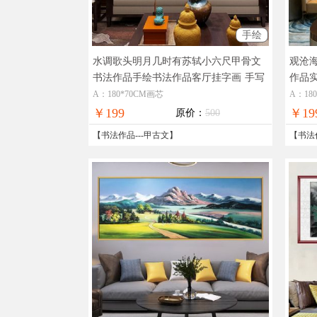
手绘
水调歌头明月几时有苏轼小六尺甲骨文
观沧
书法作品手绘书法作品客厅挂字画
手写
作品
书法作品
A：180*70CM画芯
A：18
￥199
￥19
原价：
500
【
书法作品
---
甲古文
】
【
书法