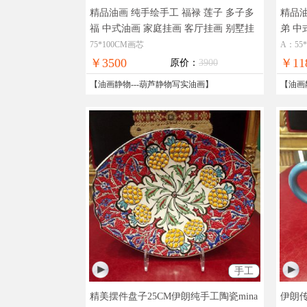
精品油画 纯手绘手工 福禄 莲子 多子多
精品油
福 中式油画 家庭挂画 客厅挂画 别墅挂
弟 中
画
实物拍摄，现货图片，在线支付，全
画
实
75*100CM画芯
A：55
国免邮
国免
￥3500
￥11
原价：
3900
【
油画静物
---
葫芦静物写实油画
】
【
油画
手工
精美摆件盘子25CM伊朗纯手工陶瓷mina
伊朗传统