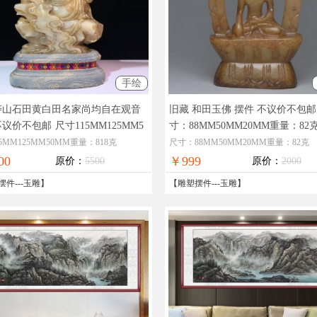
手绘
寿山石田黄白田名家尚均自在观音
旧藏 和田玉佛 摆件 不议价不包邮
不议价不包邮
尺寸115MM125MM5
寸：88MM50MM20MM重量：82
重量：818克
5MM125MM50MM重量：818克
尺寸：88MM50MM20MM重量：82克
00
￥999
原价：
5500
原价：
2000
摆件
---
玉雕
】
【
雕塑摆件
---
玉雕
】