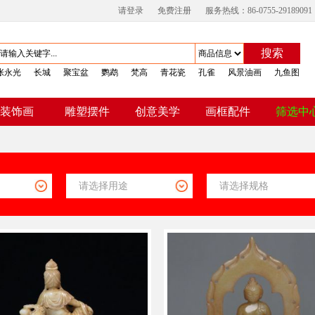
请登录
免费注册
服务热线：86-0755-29189091
搜索
张永光
长城
聚宝盆
鹦鹉
梵高
青花瓷
孔雀
风景油画
九鱼图
装饰画
雕塑摆件
创意美学
画框配件
筛选中