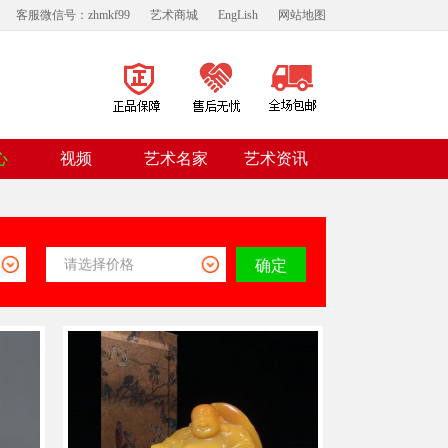
客服微信号：zhmkf99
艺术商城
EngLish
网站地图
视频
心
艺术名家
艺术资讯