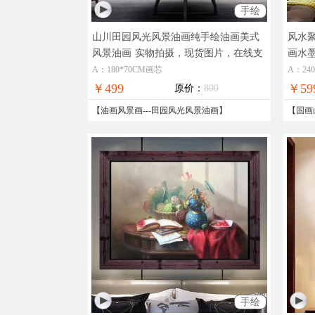
手绘
山川田园风光风景油画纯手绘油画美式
风水
风景油画
实物拍摄，现货图片，在线支
画水
付，全国免邮
山水
A：180*70CM画芯
A：24
￥499
￥59
原价：
800
【
油画风景画
---
田园风光风景油画
】
【
国画
手绘