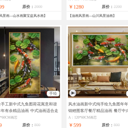
99
￥1280
原价：
2000
原价：
2200
风景画
---
山水画聚宝盆风水画
】
【
油画风景画
---
山川风景油画
】
手绘
绘手工新中式九鱼图荷花寓意和谐
风水油画新中式纯手绘九鱼图年
年年有余精品油画
中式油画适合走
锦鲤图客厅餐厅精品油画
餐厅中
厅挂画
油画
0*60CM画芯
A：120*60CM画芯
9
￥599
原价：
800
原价：
800