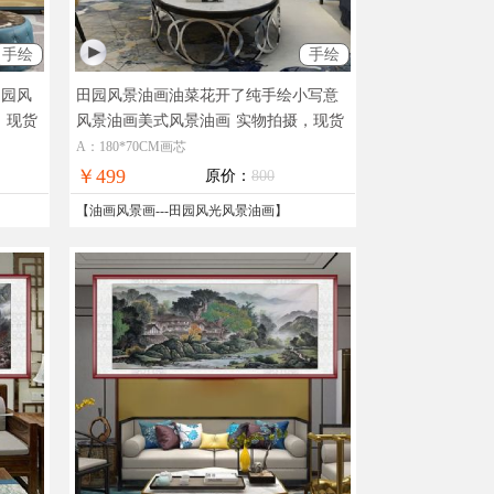
手绘
手绘
田园风
田园风景油画油菜花开了纯手绘小写意
，现货
风景油画美式风景油画
实物拍摄，现货
图片，在线支付，全国免邮
A：180*70CM画芯
￥499
原价：
800
【
油画风景画
---
田园风光风景油画
】