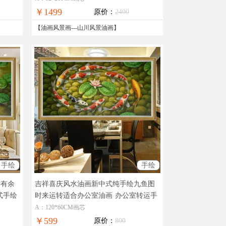
邮
￥1499
原价：
2400
【
油画风景画
---
山川风景油画
】
手绘
手绘
年有余
吉祥喜庆风水油画新中式纯手绘九鱼图
式手绘
时来运转适合办公室油画
办公室转运手
绘油画
A：120*60CM画芯
￥599
原价：
800