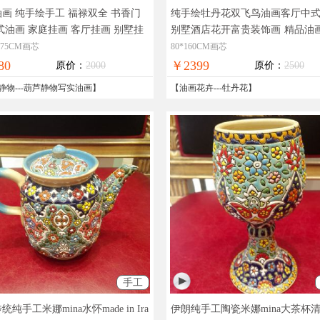
画 纯手绘手工 福禄双全 书香门
纯手绘牡丹花双飞鸟油画客厅中
式油画 家庭挂画 客厅挂画 别墅挂
别墅酒店花开富贵装饰画
精品油
物拍摄，现货图片，在线支付，全
级油画，在线支付，全国免邮
*75CM画芯
80*160CM画芯
邮
80
￥2399
原价：
2000
原价：
2500
静物
---
葫芦静物写实油画
】
【
油画花卉
---
牡丹花
】
手工
纯手工米娜mina水怀made in Ira
伊朗纯手工陶瓷米娜mina大茶杯