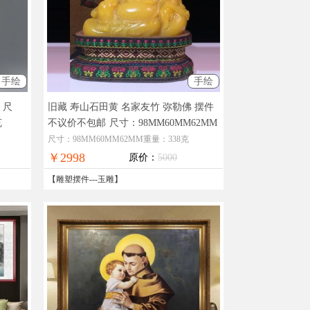
手绘
手绘
尺
旧藏 寿山石田黄 名家友竹 弥勒佛 摆件
克
不议价不包邮
尺寸：98MM60MM62MM
重量：338克
尺寸：98MM60MM62MM重量：338克
￥2998
原价：
5000
【
雕塑摆件
---
玉雕
】