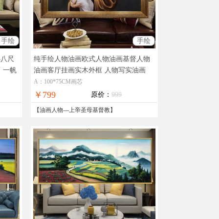
手绘
手绘
小八尺
纯手绘人物油画欧式人物油画基督人物
画
一帆
油画客厅挂画实木外框
人物写实油画
A：100*75CM画芯
￥799
原价：
999
【
油画人物
---
上帝圣母基督教
】