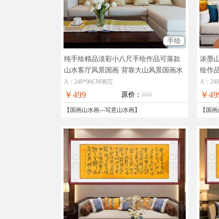
手绘
纯手绘精品淡彩小八尺手绘作品可落款
浓墨
山水客厅风景国画
背靠大山风景国画水
绘作
墨画
画
A：240*96CM画芯
A：24
￥499
￥49
原价：
800
【
国画山水画
---
写意山水画
】
【
国画