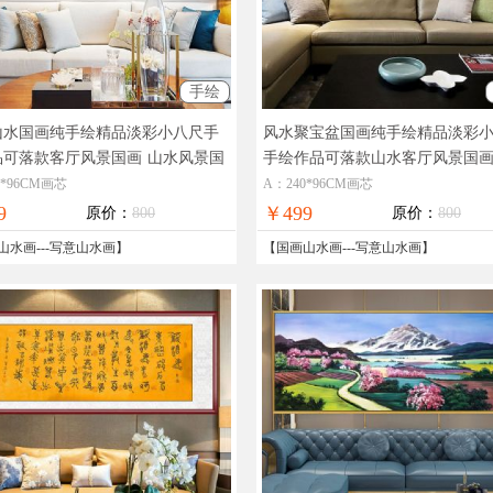
手绘
山水国画纯手绘精品淡彩小八尺手
风水聚宝盆国画纯手绘精品淡彩
品可落款客厅风景国画
山水风景国
手绘作品可落款山水客厅风景国
风顺聚宝盆国画
0*96CM画芯
A：240*96CM画芯
9
￥499
原价：
800
原价：
800
山水画
---
写意山水画
】
【
国画山水画
---
写意山水画
】