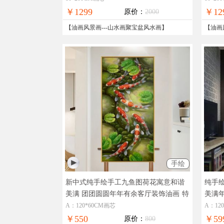
￥1299
￥12
原价：
2000
【
油画风景画
---
山水画聚宝盆风水画
】
【
油画
手绘
新中式纯手绘手工九鱼图荷花寓意和谐
纯手
美满 团团圆圆年年有余客厅装饰油画
特
美满
别适合中式风格家装客厅装饰油画
廊餐
A：120*60CM画芯
A：12
￥550
￥59
原价：
800