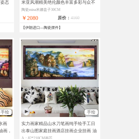
的姿态
米亚风潮精美绝伦颜色丰富多彩与众不
中东风
同
纯手工工艺品伊朗进口中东风格仅此
陶瓷mina米娜盘子30CM
一件
￥2080
原价：
4160
【
伊朗进口
---
陶瓷摆件
】
手绘
手绘
水画
实力画家精品山水刀笔画纯手绘手工日
油画，
出泰山图家庭挂画酒店挂画企业挂画
油
画刀画，现货图片，在线支付，全国免
A：82*210CM画芯