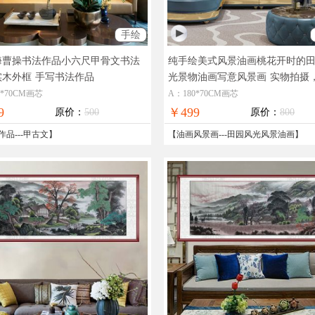
手绘
海曹操书法作品小六尺甲骨文书法
纯手绘美式风景油画桃花开时的
实木外框
手写书法作品
光景物油画写意风景画
实物拍摄
图片，在线支付，全国免邮
0*70CM画芯
A：180*70CM画芯
9
￥499
原价：
500
原价：
800
作品
---
甲古文
】
【
油画风景画
---
田园风光风景油画
】