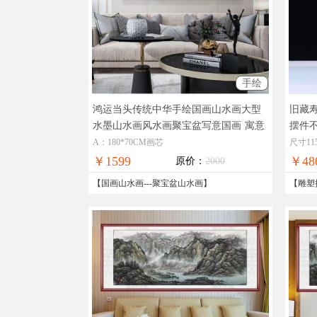
手绘
鸿运当头传统中华手绘国画山水画大型
旧藏
水墨山水画风水画聚宝盆写意国画
寓意
摆件
好青山绿水红山头迎客松
0MM
A：180*70CM画芯
尺寸11
￥1599
￥48
原价：
2000
【
国画山水画
---
聚宝盆山水画
】
【
雕塑