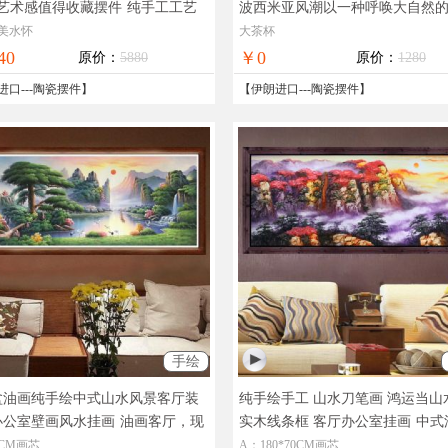
美艺术感值得收藏摆件
纯手工工艺
波西米亚风潮以一种呼唤大自然
朗进口中东风格仅此一件
自由回归
纯手工工艺品伊朗进口
美水怀
大茶杯
格仅此一件
40
￥0
原价：
5880
原价：
1280
进口
---
陶瓷摆件
】
【
伊朗进口
---
陶瓷摆件
】
手绘
盆油画纯手绘中式山水风景客厅装
纯手绘手工 山水刀笔画 鸿运当山
办公室壁画风水挂画
油画客厅，现
实木线条框 客厅办公室挂画
中式
片，在线支付，全国免邮
现货图片，在线支付，全国免邮
00CM画芯
A：180*70CM画芯