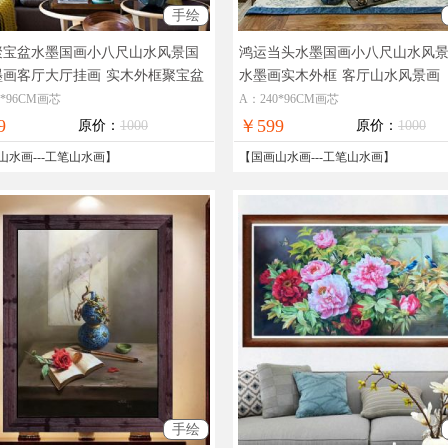
手绘
聚宝盆水墨国画小八尺山水风景国
鸿运当头水墨国画小八尺山水风
墨画客厅大厅挂画
实木外框聚宝盆
水墨画实木外框
客厅山水风景画
画
0*96CM画芯
A：240*96CM画芯
9
￥599
原价：
1000
原价：
1000
山水画
---
工笔山水画
】
【
国画山水画
---
工笔山水画
】
手绘