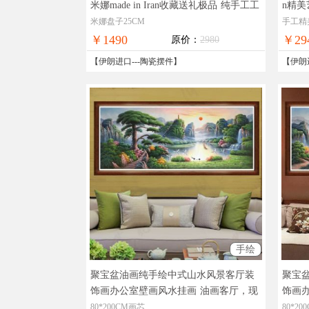
米娜made in Iran收藏送礼极品
纯手工工
n精
艺品伊朗进口中东风格仅此一件
品伊
米娜盘子25CM
手工精
￥1490
￥29
原价：
2980
【
伊朗进口
---
陶瓷摆件
】
【
伊朗
手绘
聚宝盆油画纯手绘中式山水风景客厅装
聚宝
饰画办公室壁画风水挂画
油画客厅，现
饰画
货图片，在线支付，全国免邮
货图
80*200CM画芯
80*2