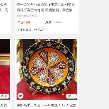
式会所
纯手绘牡丹花油画客厅中式会所别墅酒
画，高
店花开富贵装饰画
巨幅油画，高级油
画，在线支付，全国免邮
100*200CM画芯
￥2899
原价：
3000
【
油画花卉
---
牡丹花
】
手工
手工
清新的
伊朗纯手工陶瓷mina米娜盘子30CM波西