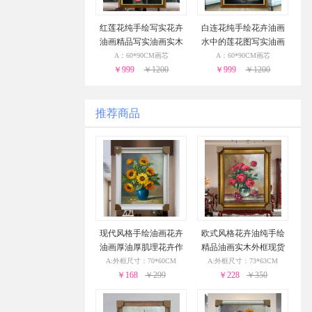
红莲花纯手绘写实花卉
白连花纯手绘花卉油画
油画精品写实油画实木
水中的莲花图写实油画
画框
实木画框
A：60*90CM画芯
A：60*90CM画芯
￥999
￥1200
￥999
￥1200
推荐商品
现代风格手绘油画花卉
欧式风格花卉油纯手绘
油画厚油厚肌理花卉作
精品油画实木外框现货
品PS环保外框现货现发2
现发葡萄花瓶与酒杯24
A:外框尺寸：70*60CM
A:外框尺寸：73*63CM
4小时之内发货
￥168
￥299
小时之内发货
￥228
￥350