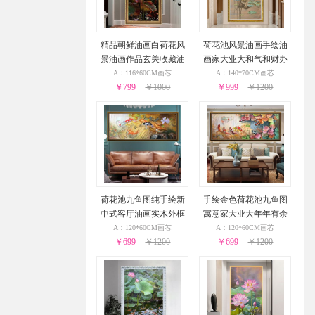
精品朝鲜油画白荷花风
荷花池风景油画手绘油
景油画作品玄关收藏油
画家大业大和气和财办
画实木外框
公室油画实木外框
A：116*60CM画芯
A：140*70CM画芯
￥799
￥1000
￥999
￥1200
荷花池九鱼图纯手绘新
手绘金色荷花池九鱼图
中式客厅油画实木外框
寓意家大业大年年有余
实木外框
A：120*60CM画芯
A：120*60CM画芯
￥699
￥1200
￥699
￥1200