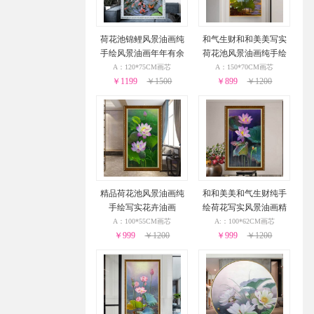
荷花池锦鲤风景油画纯
和气生财和和美美写实
手绘风景油画年年有余
荷花池风景油画纯手绘
实木画框
油画
A：120*75CM画芯
A：150*70CM画芯
￥1199
￥1500
￥899
￥1200
精品荷花池风景油画纯
和和美美和气生财纯手
手绘写实花卉油画
绘荷花写实风景油画精
品花卉油画
A：100*55CM画芯
A:：100*62CM画芯
￥999
￥1200
￥999
￥1200