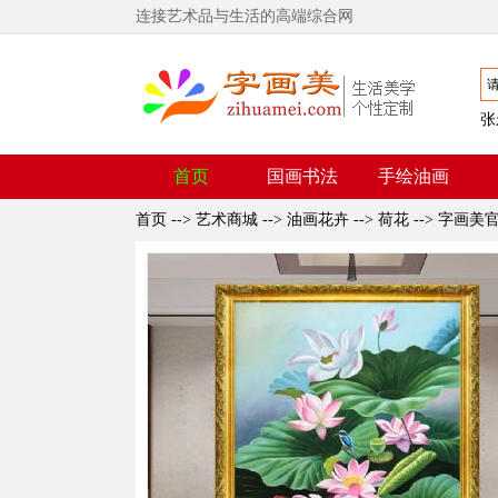
连接艺术品与生活的高端综合网
张
首页
国画书法
手绘油画
首页
-->
艺术商城
-->
油画花卉
-->
荷花
-->
字画美