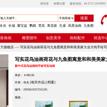
请登录
免费注册
服务热线：86-0755-29189091
搜索
永光
长城
聚宝盆
鹦鹉
梵高
青花瓷
孔雀
风景油画
九鱼图
装饰画
雕塑摆件
创意美学
画框配件
筛选中
官方旗舰店
-->
写实花鸟油画荷花与九鱼图寓意和和美美家大业大纯手绘写
写实花鸟油画荷花与九鱼图寓意和和美美家
新中式花鸟油画纯手绘写实油画
单价：
￥
980.00
[相关作品]
[档案]
作者：佚名
编号：ZHM6192ST161281
规格：