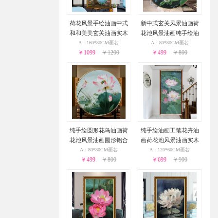
荷花风景手绘油画中式
新中式玄关风景油画荷
和和美美玄关油画实木
花池风景油画纯手绘油
画框
画
A：160*80CM画芯
A：80*80CM画芯
￥1099
￥1200
￥499
￥800
纯手绘圆形花鸟油画荷
纯手绘油画工笔花卉油
花池风景油画圆形铝合
画荷花池风景油画实木
金外框
画框
A：80*80CM画芯
A：120*60CM画芯
￥499
￥800
￥699
￥900