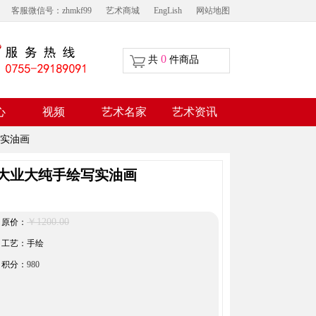
客服微信号：zhmkf99
艺术商城
EngLish
网站地图
0
共
件商品
视频
心
艺术名家
艺术资讯
实油画
大业大纯手绘写实油画
￥1200.00
原价：
工艺：手绘
积分：
980