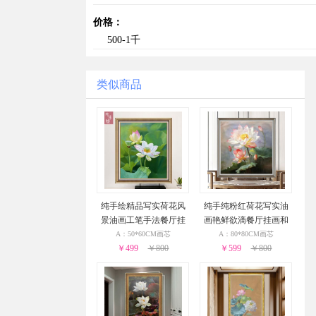
价格：
500-1千
类似商品
纯手绘精品写实荷花风
纯手纯粉红荷花写实油
景油画工笔手法餐厅挂
画艳鲜欲滴餐厅挂画和
画环保PS外框
气生财
A：50*60CM画芯
A：80*80CM画芯
￥499
￥800
￥599
￥800