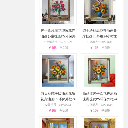
纯手绘玫瑰花印象花卉
纯手绘精品花卉油画餐
油画卧室挂画PS环保外
厅挂画PS外框24小时之
框24小时之内发货
内发货
A:外框尺寸：67*57CM
A:外框尺寸60*70CM
￥168
￥299
￥168
￥299
向日葵纯手绘油画花瓶
高品质纯手绘花卉油画
花卉油画PS环保外框24
现货现发PS环保外框24
小时之内发货
小时之内发货
A:外框尺寸58*68CM
A:外框尺寸62*72CM
￥168
￥299
￥168
￥299