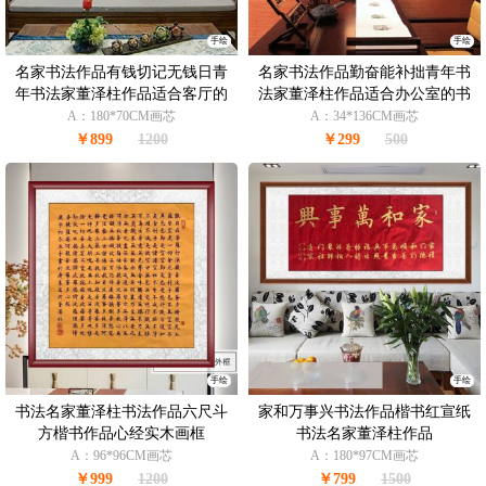
手绘
手绘
名家书法作品有钱切记无钱日青
名家书法作品勤奋能补拙青年书
年书法家董泽柱作品适合客厅的
法家董泽柱作品适合办公室的书
书法作品
法作品
A：180*70CM画芯
A：34*136CM画芯
￥899
1200
￥299
500
手绘
手绘
书法名家董泽柱书法作品六尺斗
家和万事兴书法作品楷书红宣纸
方楷书作品心经实木画框
书法名家董泽柱作品
A：96*96CM画芯
A：180*97CM画芯
￥999
1200
￥799
1500