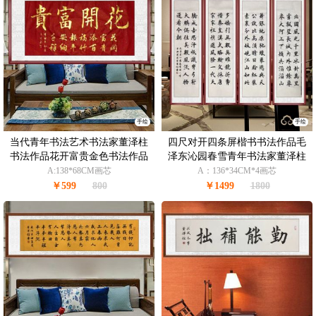
手绘
手绘
当代青年书法艺术书法家董泽柱
四尺对开四条屏楷书书法作品毛
书法作品花开富贵金色书法作品
泽东沁园春雪青年书法家董泽柱
作品
A:138*68CM画芯
A：136*34CM*4画芯
￥599
800
￥1499
1800