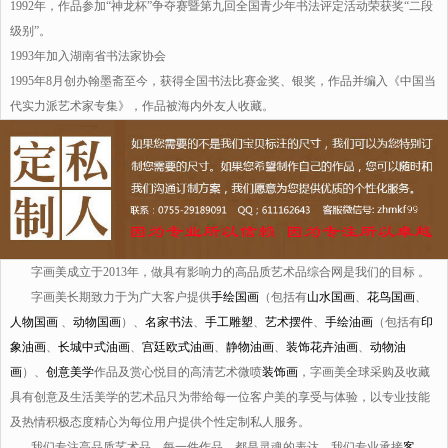
1992年，作品参加“神龙杯”争夺赛暨第九回全国青少年书法评定活动荣获奖“二段
级别”。
1993年加入湖南省书法家协会
1995年8月创办翰墨斋至今，获得全国书法比赛金奖、银奖，作品并编入《中国当
代实力派艺术家专集》，作品被海内外友人收藏。
字画美成立于2013年，做具有影响力的高品质艺术品综合网是我们的目标 。
字画美长期致力于为广大客户提供
手绘国画
（包括有
山水国画
、
花鸟国画
、
人物国画
、
动物国画
）、
名家书法
、
手工雕塑
、
艺术摆件
、
手绘油画
（包括有
印
象油画
、
长城中式油画
、
宫廷欧式油画
、
静物油画
、
装饰花卉油画
、
动物油
画
）、
创意美学
作品及赏心悦目的高清艺术微喷
装饰画
，字画美全球采购及收藏
具有创意及生活美学的艺术品只为带给每一位客户美的享受与体验，以专业技能
及热情积极态度精心为每位用户提供个性定制私人服务。
我们专注高品质艺术品，每一件作品，都是灵魂的表达，我们专业承接
客