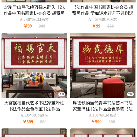
古诗 千山鸟飞绝万径人踪失 书法
书法作品中国书画家协会会员 胡
作品中国书画家协会会员 胡贤勇
贤勇作品 学如逆水行舟不进则退
作品
A：68*68CM画芯
A：68*68CM画芯
￥99
300
￥99
300
手绘
手绘
天官赐福当代艺术书法家董泽柱
厚德载物当代青年书法艺术书法
书法作品金色墨宝书法作品
家董泽柱书法作品金色墨笔书法
作品
A:138*68CM画芯
A:138*68CM画芯
￥599
800
￥599
800