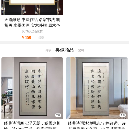
天道酬勤 书法作品 名家书法 胡
贤勇 水墨国画 实木外框 原木色
68*68CM画芯
￥150
300
类似商品
手绘
手绘
经典诗词寒云浮天凝，积雪冰川
经典诗词淡泊明志,宁静致远。诗