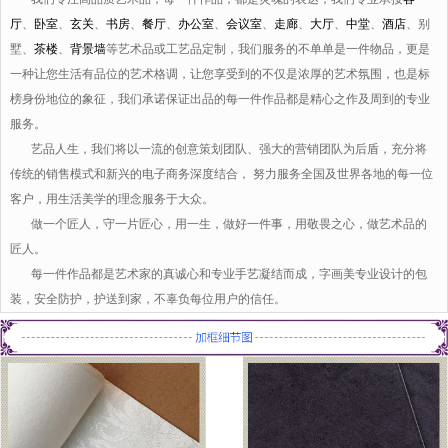
厅
、
卧室
、
玄关
、
书房
、
餐厅
、
办公室
、
会议室
、
走廊
、
大厅
、
中堂
、
酒店
、别
墅、
茶楼
、
背景墙
等艺术品或工艺品定制，我们服务的不单单是一件物品，更是
一种让您生活有品位的艺术格调，让您享受到的不仅是浓厚的艺术氛围，也是标
榜身份地位的象征，我们承诺保证出品的每一件作品都是精心之作及周到的专业
服务。
艺品人生，我们将以一流的创意策划团队、强大的营销团队为后盾，充分将
传统的销售模式和新兴的电子商务深度结合， 努力服务全国及世界各地的每一位
客户，用生活美学的理念服务于大众。
做一个匠人，守一片匠心，用一生，做好一件事，用敬畏之心，做艺术品的
匠人。
每一件作品都是艺术家的真诚心和专业手艺凝结而成，字画美专业设计的包
装，安全防护，护送到家，不辜负每位用户的信任。