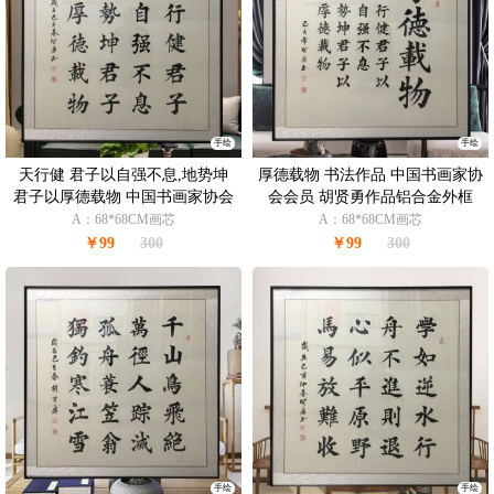
手绘
手绘
天行健 君子以自强不息,地势坤
厚德载物 书法作品 中国书画家协
君子以厚德载物 中国书画家协会
会会员 胡贤勇作品铝合金外框
会员 胡贤勇作品 铝合金外框
A：68*68CM画芯
A：68*68CM画芯
￥99
300
￥99
300
手绘
手绘