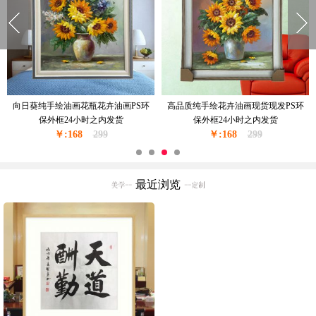
窗台边上的花瓶花卉油画纯手绘油画
现货现发纯手绘花绘油画卧室挂画厚
现货现发金色实木外框24小时之内发
油厚肌理油画实木外框24小时之内发
￥:228
货
350
￥:228
货
350
最近浏览