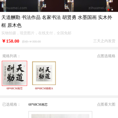
天道酬勤 书法作品 名家书法 胡贤勇 水墨国画 实木外
框 原木色
实物拍摄，现货图片，在线支付，全国免邮
￥
150.00
三天之内发货
原价:￥300.00
规格列表：
点图选规格
68*68CM画芯
68*68CM画框A
已选规格：
点图看大图
68*68CM画芯