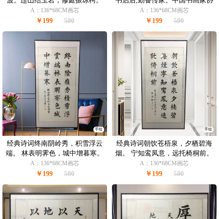
波。连山结玉岩，修庭振琼柯。
书启后,勤奋传家。中国书画家协
中国书画家协会会员 胡贤勇书法
会会员 胡贤勇书法作品
A：136*68CM画芯
A：136*68CM画芯
作品
￥199
500
￥199
500
手绘
手绘
经典诗词终南阴岭秀，积雪浮云
经典诗词朝饮苍梧泉，夕栖碧海
端。 林表明霁色，城中增暮寒。
烟。 宁知鸾凤意，远托椅桐前。
中国书画家协会会员 胡贤勇书法
中国书画家协会会员 胡贤勇书法
A：136*68CM画芯
A：136*68CM画芯
作品
作品
￥199
500
￥199
500