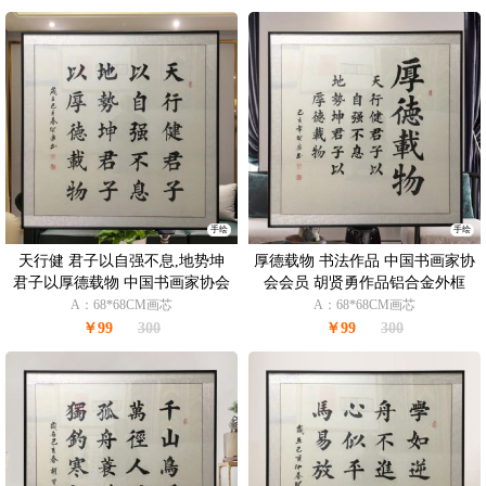
手绘
手绘
天行健 君子以自强不息,地势坤
厚德载物 书法作品 中国书画家协
君子以厚德载物 中国书画家协会
会会员 胡贤勇作品铝合金外框
会员 胡贤勇作品 铝合金外框
A：68*68CM画芯
A：68*68CM画芯
￥99
300
￥99
300