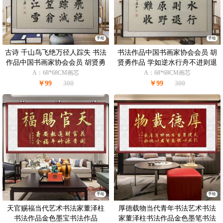
手绘
手绘
古诗 千山鸟飞绝万径人踪失 书法
书法作品中国书画家协会会员 胡
作品中国书画家协会会员 胡贤勇
贤勇作品 学如逆水行舟不进则退
作品
A：68*68CM画芯
A：68*68CM画芯
￥99
300
￥99
300
手绘
手绘
天官赐福当代艺术书法家董泽柱
厚德载物当代青年书法艺术书法
书法作品金色墨宝书法作品
家董泽柱书法作品金色墨笔书法