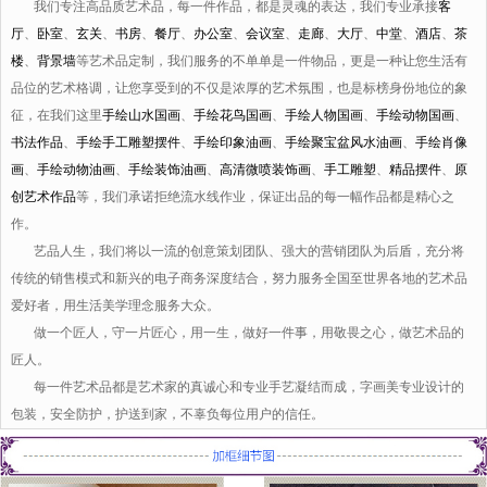
我们专注高品质艺术品，每一件作品，都是灵魂的表达，我们专业承接
客
厅
、
卧室
、
玄关
、
书房
、
餐厅
、
办公室
、
会议室
、
走廊
、
大厅
、
中堂
、
酒店
、
茶
楼
、
背景墙
等艺术品定制，我们服务的不单单是一件物品，更是一种让您生活有
品位的艺术格调，让您享受到的不仅是浓厚的艺术氛围，也是标榜身份地位的象
征，在我们这里
手绘山水国画
、
手绘花鸟国画
、
手绘人物国画
、
手绘动物国画
、
书法作品
、
手绘手工雕塑摆件
、
手绘印象油画
、
手绘聚宝盆风水油画
、
手绘肖像
画
、
手绘动物油画
、
手绘装饰油画
、
高清微喷装饰画
、
手工雕塑
、
精品摆件
、
原
创艺术作品
等，我们承诺拒绝流水线作业，保证出品的每一幅作品都是精心之
作。
艺品人生，我们将以一流的创意策划团队、强大的营销团队为后盾，充分将
传统的销售模式和新兴的电子商务深度结合，努力服务全国至世界各地的艺术品
爱好者，用生活美学理念服务大众。
做一个匠人，守一片匠心，用一生，做好一件事，用敬畏之心，做艺术品的
匠人。
每一件艺术品都是艺术家的真诚心和专业手艺凝结而成，字画美专业设计的
包装，安全防护，护送到家，不辜负每位用户的信任。