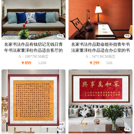
手绘
手绘
名家书法作品有钱切记无钱日青
名家书法作品勤奋能补拙青年书
年书法家董泽柱作品适合客厅的
法家董泽柱作品适合办公室的书
书法作品
法作品
A：180*70CM画芯
A：34*136CM画芯
￥899
1200
￥299
500
手绘
手绘