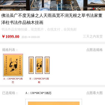
佛法虽广不度无缘之人天雨虽宽不润无根之草书法家董
泽柱书法作品柚木挂画
书法作品实物拍摄，现货图片，在线支付，全国免邮
￥
1099.00
三天之内发货
原价:￥1800.00
规格列表：
点图选规格
A：136*68CM*2画
B：136*68CM*2画
芯
框
已选规格：
点图看大图
A：136*68CM*2画芯