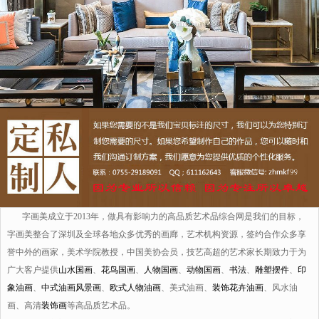
字画美成立于2013年，做具有影响力的高品质艺术品综合网是我们的目标，
字画美整合了深圳及全球各地众多优秀的画廊，艺术机构资源，签约合作众多享
誉中外的画家，美术学院教授，中国美协会员，技艺高超的艺术家长期致力于为
广大客户提供
山水国画
、
花鸟国画
、
人物国画
、
动物国画
、
书法
、
雕塑摆件
、
印
象油画
、
中式油画风景画
、
欧式人物油画
、美式油画、
装饰花卉油画
、风水油
画、高清
装饰画
等高品质艺术品。