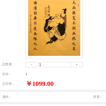
总数量：
-
+
库存：
1
￥1099.00
总价格：
属性：
查看↓