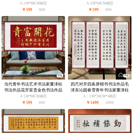
作品
A:138*68CM画芯
A:138*68CM画芯
￥599
800
￥599
800
手绘
手绘
当代青年书法艺术书法家董泽柱
四尺对开四条屏楷书书法作品毛
书法作品花开富贵金色书法作品
泽东沁园春雪青年书法家董泽柱
作品
A:138*68CM画芯
A：136*34CM*4画芯
￥599
800
￥1499
1800