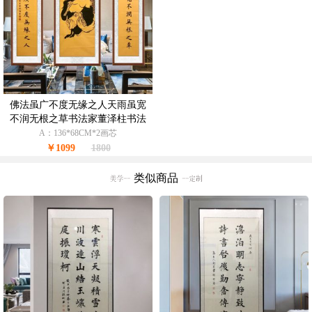
佛法虽广不度无缘之人天雨虽宽
不润无根之草书法家董泽柱书法
作品柚木挂画
A：136*68CM*2画芯
￥1099
1800
类似商品