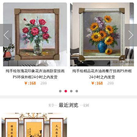
向日葵纯手绘油画花瓶花卉油画PS环
高品质纯手绘花卉油画现货现发PS环
保外框24小时之内发货
保外框24小时之内发货
￥:168
299
￥:168
299
最近浏览