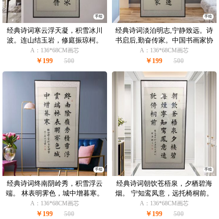
手绘
手绘
经典诗词寒云浮天凝，积雪冰川
经典诗词淡泊明志,宁静致远。诗
波。连山结玉岩，修庭振琼柯。
书启后,勤奋传家。中国书画家协
中国书画家协会会员 胡贤勇书法
会会员 胡贤勇书法作品
A：136*68CM画芯
A：136*68CM画芯
作品
￥199
500
￥199
500
手绘
手绘
经典诗词终南阴岭秀，积雪浮云
经典诗词朝饮苍梧泉，夕栖碧海
端。 林表明霁色，城中增暮寒。
烟。 宁知鸾凤意，远托椅桐前。
中国书画家协会会员 胡贤勇书法
中国书画家协会会员 胡贤勇书法
A：136*68CM画芯
A：136*68CM画芯
作品
作品
￥199
500
￥199
500