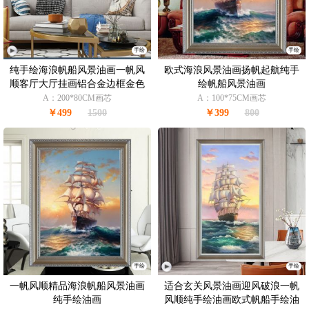
手绘
手绘
纯手绘海浪帆船风景油画一帆风
欧式海浪风景油画扬帆起航纯手
顺客厅大厅挂画铝合金边框金色
绘帆船风景油画
A：200*80CM画芯
A：100*75CM画芯
￥499
1500
￥399
800
手绘
手绘
一帆风顺精品海浪帆船风景油画
适合玄关风景油画迎风破浪一帆
纯手绘油画
风顺纯手绘油画欧式帆船手绘油