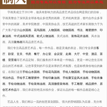
字画美成立于2013年，做具有影响力的高品质艺术品综合网是我们的目标，
字画美整合了深圳及全球各地众多优秀的画廊，艺术机构资源，签约合作众多享
誉中外的画家，美术学院教授，中国美协会员，技艺高超的艺术家长期致力于为
广大客户提供
山水国画
、
花鸟国画
、
人物国画
、
动物国画
、
书法
、
雕塑摆件
、
印
象油画
、
中式油画风景画
、
欧式人物油画
、美式油画、
装饰花卉油画
、风水油
画、高清
装饰画
等高品质艺术品。
我们专注高品质艺术品，每一件作品，都是灵魂的表达，我们专业承接
客
厅
、
卧室
、
玄关
、
书房
、
餐厅
、
办公室
、
会议室
、
走廊
、
大厅
、
中堂
、
酒店
、
茶
楼
、
背景墙
等艺术品定制，我们服务的不单单是一件物品，更是一种让您生活有
品位的艺术格调，让您享受到的不仅是浓厚的艺术氛围，也是标榜身份地位的象
征，在我们这里
手绘山水国画
、
手绘花鸟国画
、
手绘人物国画
、
手绘动物国画
、
书法作品
、
手绘手工雕塑摆件
、
手绘印象油画
、
手绘聚宝盆风水油画
、
手绘肖像
画
、
手绘动物油画
、
手绘装饰油画
、
高清微喷装饰画
、
手工雕塑
、
精品摆件
、
原
创艺术作品
等，我们承诺拒绝流水线作业，保证出品的每一幅作品都是精心之
作。
艺品人生，我们将以一流的创意策划团队、强大的营销团队为后盾，充分将