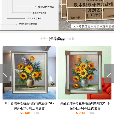
推荐商品
窗台边上的花瓶花卉油画纯手绘油画
现货现发纯手绘花绘油画卧室挂画厚
现货现发金色实木外框24小时之内发
油厚肌理油画实木外框24小时之内发
￥:228
货
350
￥:228
货
350