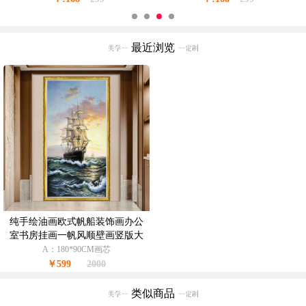
最近浏览
纯手绘油画欧式帆船装饰画办公
室书房挂画一帆风顺壁画竖版大
尺寸
A：180*90CM画芯
￥599
2000
类似商品