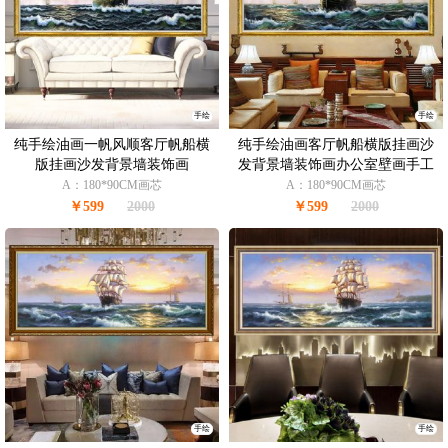
手绘
手绘
纯手绘油画一帆风顺客厅帆船横
纯手绘油画客厅帆船横版挂画沙
版挂画沙发背景墙装饰画
发背景墙装饰画办公室壁画手工
定制
A：180*90CM画芯
A：180*90CM画芯
￥599
2000
￥599
2000
手绘
手绘