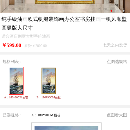
纯手绘油画欧式帆船装饰画办公室书房挂画一帆风顺壁
画竖版大尺寸
适合酒店别墅大型手绘油画
￥
599.00
七天之内发货
原价:￥2000.00
规格列表：
点图选规格
A：180*90CM画芯
B：180*90CM画框
已选规格：
点图看大图
A：180*90CM画芯