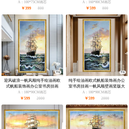
画办公室书房挂画
A：100*75CM画芯
A：160*80CM画芯
￥399
800
￥599
800
手绘
手绘
迎风破浪一帆风顺纯手绘油画欧
纯手绘油画欧式帆船装饰画办公
式帆船装饰画办公室书房挂画
室书房挂画一帆风顺壁画竖版大
尺寸
A：180*90CM画芯
A：180*90CM画芯
￥599
2000
￥599
2000