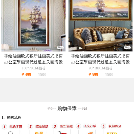
手绘
手绘
手绘油画欧式客厅挂画美式书房
手绘油画欧式客厅挂画美式书房
办公室壁画现代过道玄关画海景
办公室壁画现代过道玄关画海景
帆船C
帆船A
180*70CM画芯
90*180CM画芯
￥499
1500
￥599
1500
购物保障
1、购买流程