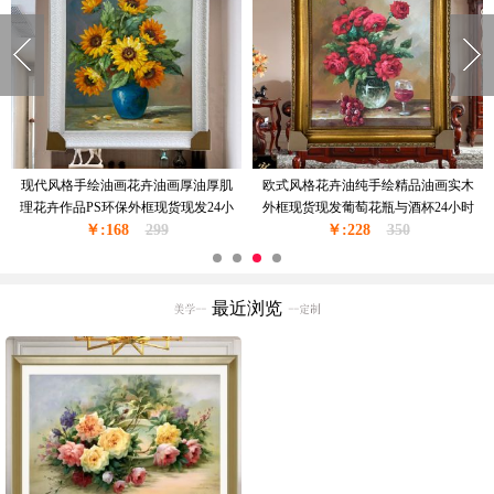
现货现发纯手绘花绘油画卧室挂画厚
窗台边上的花瓶花卉油画纯手绘油画
油厚肌理油画实木外框24小时之内发
现货现发金色实木外框24小时之内发
￥:228
货
350
￥:228
货
350
最近浏览