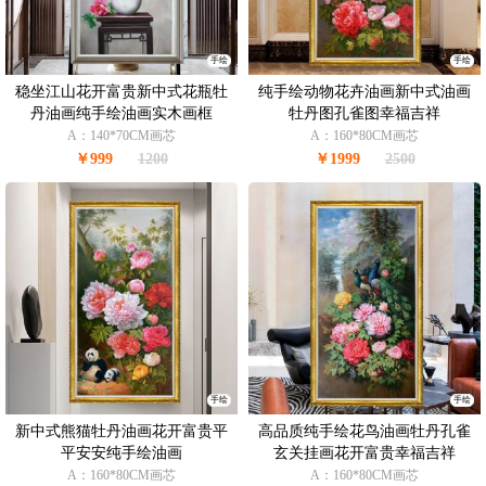
手绘
手绘
稳坐江山花开富贵新中式花瓶牡
纯手绘动物花卉油画新中式油画
丹油画纯手绘油画实木画框
牡丹图孔雀图幸福吉祥
A：140*70CM画芯
A：160*80CM画芯
￥999
1200
￥1999
2500
手绘
手绘
新中式熊猫牡丹油画花开富贵平
高品质纯手绘花鸟油画牡丹孔雀
平安安纯手绘油画
玄关挂画花开富贵幸福吉祥
A：160*80CM画芯
A：160*80CM画芯