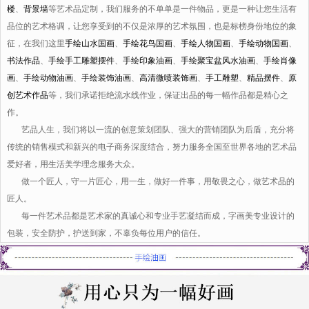
楼
、
背景墙
等艺术品定制，我们服务的不单单是一件物品，更是一种让您生活有
品位的艺术格调，让您享受到的不仅是浓厚的艺术氛围，也是标榜身份地位的象
征，在我们这里
手绘山水国画
、
手绘花鸟国画
、
手绘人物国画
、
手绘动物国画
、
书法作品
、
手绘手工雕塑摆件
、
手绘印象油画
、
手绘聚宝盆风水油画
、
手绘肖像
画
、
手绘动物油画
、
手绘装饰油画
、
高清微喷装饰画
、
手工雕塑
、
精品摆件
、
原
创艺术作品
等，我们承诺拒绝流水线作业，保证出品的每一幅作品都是精心之
作。
艺品人生，我们将以一流的创意策划团队、强大的营销团队为后盾，充分将
传统的销售模式和新兴的电子商务深度结合，努力服务全国至世界各地的艺术品
爱好者，用生活美学理念服务大众。
做一个匠人，守一片匠心，用一生，做好一件事，用敬畏之心，做艺术品的
匠人。
每一件艺术品都是艺术家的真诚心和专业手艺凝结而成，字画美专业设计的
包装，安全防护，护送到家，不辜负每位用户的信任。