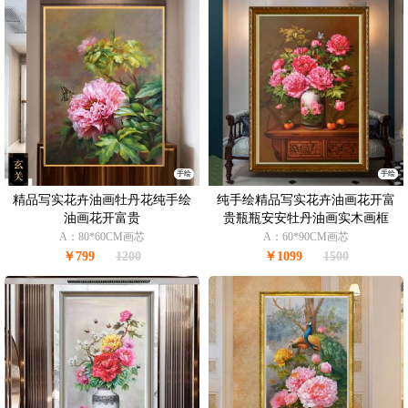
手绘
手绘
精品写实花卉油画牡丹花纯手绘
纯手绘精品写实花卉油画花开富
油画花开富贵
贵瓶瓶安安牡丹油画实木画框
A：80*60CM画芯
A：60*90CM画芯
￥799
1200
￥1099
1500