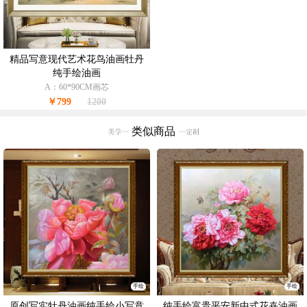
精品写意现代艺术花鸟油画牡丹
纯手绘油画
A：60*90CM画芯
￥799
1200
类似商品
手绘
手绘
原创写实牡丹油画纯手绘小写意
纯手绘富贵平安新中式花卉油画