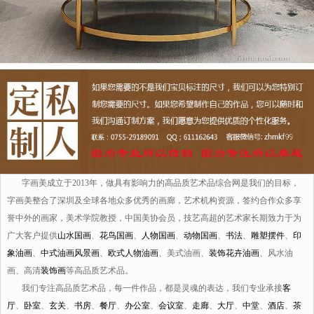
字画美成立于2013年，做具有影响力的高品质艺术品综合网是我们的目标，
字画美整合了深圳及全球各地众多优秀的画廊，艺术机构资源，签约合作众多享
誉中外的画家，美术学院教授，中国美协会员，技艺高超的艺术家长期致力于为
广大客户提供
山水国画
、
花鸟国画
、
人物国画
、
动物国画
、
书法
、
雕塑摆件
、
印
象油画
、
中式油画风景画
、
欧式人物油画
、美式油画、
装饰花卉油画
、风水油
画、高清
装饰画
等高品质艺术品。
我们专注高品质艺术品，每一件作品，都是灵魂的表达，我们专业承接
客
厅
、
卧室
、
玄关
、
书房
、
餐厅
、
办公室
、
会议室
、
走廊
、
大厅
、
中堂
、
酒店
、
茶