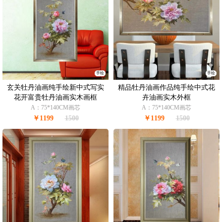
手绘
手绘
玄关牡丹油画纯手绘新中式写实
精品牡丹油画作品纯手绘中式花
花开富贵牡丹油画实木画框
卉油画实木外框
A：75*140CM画芯
A：75*140CM画芯
￥1199
1500
￥1199
1500