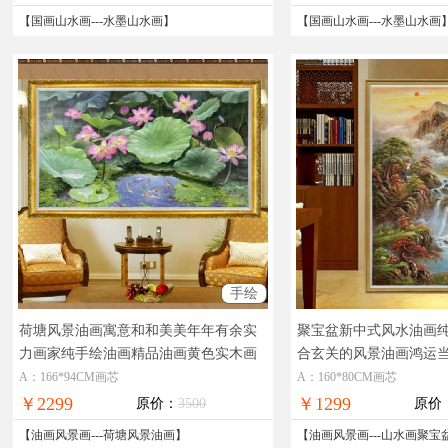
【
国画山水画
---
水墨山水画
】
【
国画山水画
---
水墨山水画
手绘
荷塘风景油画寓意和和美美年年有余实
聚宝盆新中式风水油画
力画家纯手绘油画精品油画黄色实木画
合玄关的风景油画鸿运
框
高品质精品风景油画
合中式玄关的纯手绘风
A：166*94CM画芯
A：160*80CM画芯
￥2299
￥1299
原价：
3500
原价
【
油画风景画
---
荷塘风景油画
】
【
油画风景画
---
山水画聚宝