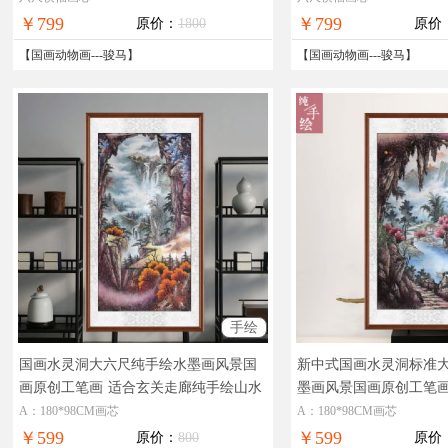
付，全国免邮
免邮
￥799
￥799
原价：
1800
原价
【
国画动物画
---
骏马
】
【
国画动物画
---
骏马
】
手绘
国画水灵洞大六尺纯手绘水墨画风景国
新中式国画水灵洞标准
画原创工笔画
适合玄关走廊纯手绘山水
墨画风景国画原创工笔
画水墨国画
画当代艺术风景画
A：180*98CM画芯
A：180*98CM画芯
￥599
￥599
原价：
800
原价