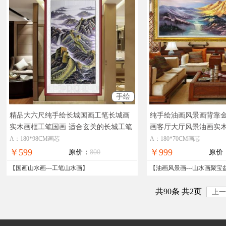
手绘
精品大六尺纯手绘长城国画工笔长城画
纯手绘油画风景画背靠
实木画框工笔国画
适合玄关的长城工笔
画客厅大厅风景油画实
国画
大厅办公室的风景油画
A：180*98CM画芯
A：180*70CM画芯
￥599
￥999
原价：
800
原价
【
国画山水画
---
工笔山水画
】
【
油画风景画
---
山水画聚宝
共90条 共2页
上一