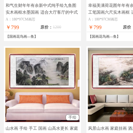
和气生财年年有余新中式纯手绘九鱼图
幸福美满荷花图年年有
实木画框水墨国画
适合大厅客厅的中式
工笔国画六尺实木画框
荷花池国画作品
大厅的工笔国画
A：180*97CM画芯
A：180*97CM画芯
￥799
￥799
原价：
1200
原价
【
国画花鸟画
---
鱼
】
【
国画花鸟画
---
鱼
】
手绘
山水画 手绘 手工 国画 山高水更长 家庭
风景山水画 家庭挂画 酒