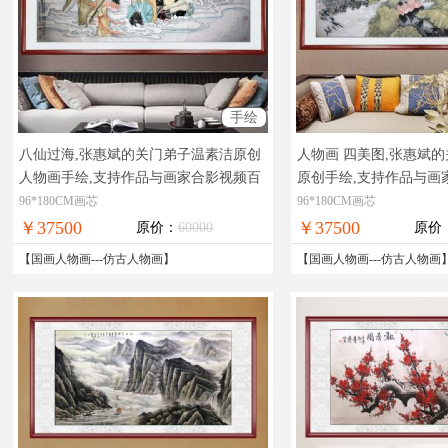
手绘
八仙过海,张惠斌的关门弟子温素洁原创
人物画 四美图,张惠斌
人物画手绘,支持作品与画家合影视频百
原创手绘,支持作品与画
分百真迹
实物拍摄，现货图片，在线支
百真迹
实物拍摄，现货
96*180CM画芯
96*180CM画芯
付，全国免邮
付，全国免邮
￥37500
￥37500
原价：
60000
原价
【
国画人物画
---
仿古人物画
】
【
国画人物画
---
仿古人物画