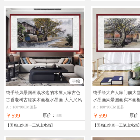
手绘
纯手绘风景国画溪水边的木屋人家古色
纯手绘大户人家门前大
古香老树古滕实木画框水墨画
大六尺风
水墨画风景国画实木画
景国画水墨画
手绘工笔风景国画
A：180*98CM画芯
A：180*98CM画芯
￥599
￥599
原价：
800
原价
【
国画山水画
---
工笔山水画
】
【
国画山水画
---
工笔山水画