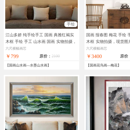
手绘
江山多娇 纯手绘手工 国画 典雅红褐实
国画 报春图 梅花 手绘
木框 手绘 手工 山水画 国画
实物拍摄，
木框
实物拍摄，现货图
现货图片，在线支付，全国免邮
全国免邮
六尺横幅画芯
六尺横幅画芯
￥799
￥3400
原价：
2100
原价
【
国画山水画
---
水墨山水画
】
【
国画花鸟画
---
梅花
】