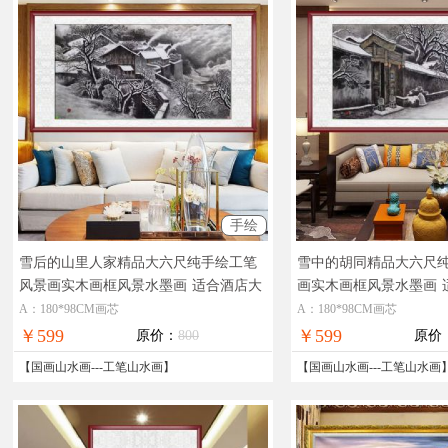
手绘
雪后的山里人家精品大六尺纯手绘工笔
雪中的胡同精品大六尺
风景画实木画框风景水墨画
适合酒店大
画实木画框风景水墨画
厅的风景水墨画
装饰水墨画
A：180*98CM画芯
A：180*98CM画芯
￥599
￥599
原价：
800
原价
【
国画山水画
---
工笔山水画
】
【
国画山水画
---
工笔山水画