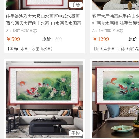
手绘
纯手绘淡彩大六尺山水画新中式水墨画
客厅大厅油画纯手绘山
适合酒店大厅的山水画
山水画风水国画
挂画实木画框
纯手绘迎
适合大厅
盆风景油画
A：180*98CM画芯
A：180*80CM画芯
￥599
￥1299
原价：
800
原价
【
国画山水画
---
水墨山水画
】
【
油画风景画
---
山水画聚宝
手绘