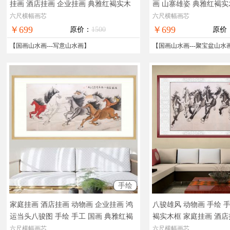
挂画 酒店挂画 企业挂画 典雅红褐实木
画 山寨雄姿 典雅红褐实
框
实物拍摄，现货图片，在线支付，全
国画
实物拍摄，现货图
六尺横幅画芯
六尺横幅画芯
国免邮
全国免邮
￥699
￥699
原价：
1500
原价
【
国画山水画
---
写意山水画
】
【
国画山水画
---
聚宝盆山水
手绘
家庭挂画 酒店挂画 动物画 企业挂画 鸿
八骏雄风 动物画 手绘 
运当头八骏图 手绘 手工 国画 典雅红褐
褐实木框 家庭挂画 酒店
实木框
实物拍摄，现货图片，在线支
实物拍摄，现货图片，
六尺横幅画芯
六尺横幅画芯