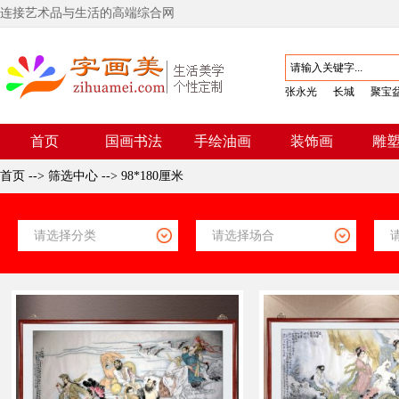
连接艺术品与生活的高端综合网
张永光
长城
聚宝
首页
国画书法
手绘油画
装饰画
雕
首页
-->
筛选中心
-->
98*180厘米