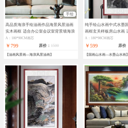
手绘
高品质海浪手绘油画作品海景风景油画
纯手绘山水画中式水墨
实木画框
适合办公室会议室背景墙海浪
画框玄关样板房山水画
风景油画
国画
A：180*90CM画芯
A：180*98CM画芯
￥799
￥599
原价：
1500
原价
【
油画风景画
---
海浪风景油画
】
【
国画山水画
---
水墨山水画