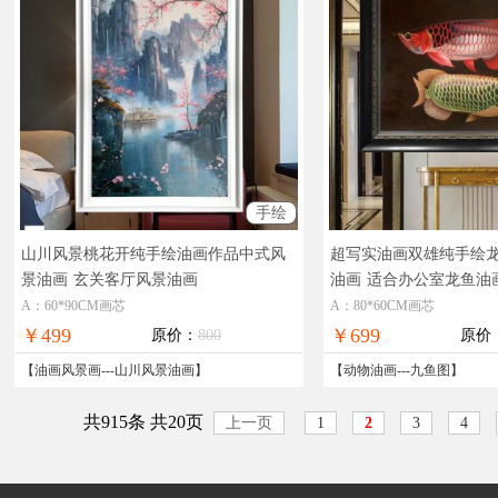
手绘
山川风景桃花开纯手绘油画作品中式风
超写实油画双雄纯手绘
景油画
玄关客厅风景油画
油画
适合办公室龙鱼油
A：60*90CM画芯
A：80*60CM画芯
￥499
￥699
原价：
800
原价
【
油画风景画
---
山川风景油画
】
【
动物油画
---
九鱼图
】
共915条 共20页
上一页
1
2
3
4