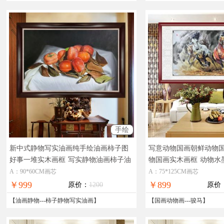
手绘
新中式静物写实油画纯手绘油画柿子图
写意动物国画朝鲜动物
好事一堆实木画框
写实静物油画柿子油
物国画实木画框
动物水
画
A：90*60CM画芯
A：75*125CM画芯
￥999
￥899
原价：
1200
原价
【
油画静物
---
柿子静物写实油画
】
【
国画动物画
---
骏马
】