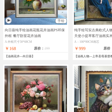
手绘
向日葵纯手绘油画花瓶花卉油画PS环保
纯手绘写实古典欧式人
外框
餐厅卧室花卉油画
天使小提琴客厅油画实
油画天使
A:外框尺寸58*68CM
A：100*80CM画芯
￥168
￥999
原价：
299
原价
【
油画花卉
---
向日葵
】
【
油画人物
---
上帝圣母基督