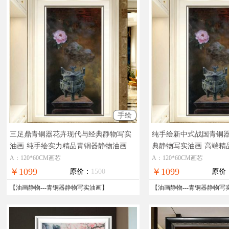
手绘
三足鼎青铜器花卉现代与经典静物写实
纯手绘新中式战国青铜
油画
纯手绘实力精品青铜器静物油画
典静物写实油画
高端精
物油画
A：120*60CM画芯
A：120*60CM画芯
￥1099
￥1099
原价：
1500
原价
【
油画静物
---
青铜器静物写实油画
】
【
油画静物
---
青铜器静物写