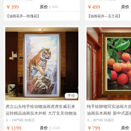
￥399
￥499
原价：
600
原价
【
油画花卉
---
玫瑰花
】
【
油画花卉
---
玉兰花
】
手绘
虎立山头纯手绘动物油画虎虎生威石来
纯手绘静物写实油画大
运转精品油画实木外框
大厅玄关动物油
油画实木画框
新中式荔
画老虎图
A：160*80CM画芯
A：90*60CM画芯
￥1199
￥799
原价：
1500
原价