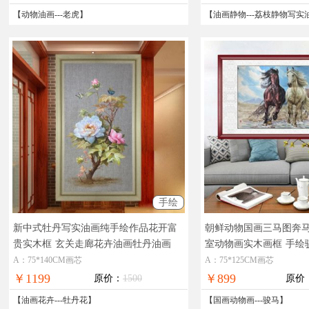
【
动物油画
---
老虎
】
【
油画静物
---
荔枝静物写实
手绘
新中式牡丹写实油画纯手绘作品花开富
朝鲜动物国画三马图奔
贵实木框
玄关走廊花卉油画牡丹油画
室动物画实木画框
手绘
墨国画
A：75*140CM画芯
A：75*125CM画芯
￥1199
￥899
原价：
1500
原价
【
油画花卉
---
牡丹花
】
【
国画动物画
---
骏马
】