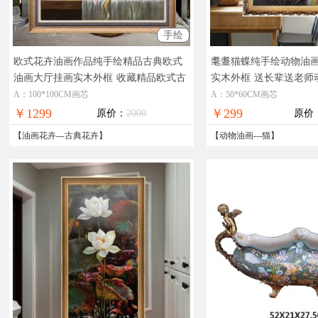
手绘
欧式花卉油画作品纯手绘精品古典欧式
耄耋猫蝶纯手绘动物油
油画大厅挂画实木外框
收藏精品欧式古
实木外框
送长辈送老师
典花卉油画
A：100*100CM画芯
A：50*60CM画芯
￥1299
￥299
原价：
2000
原价
【
油画花卉
---
古典花卉
】
【
动物油画
---
猫
】