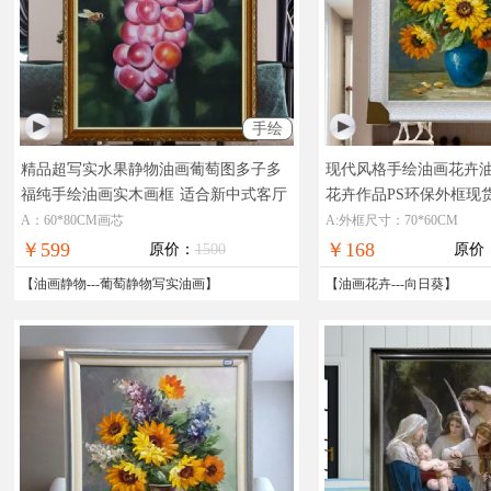
手绘
精品超写实水果静物油画葡萄图多子多
现代风格手绘油画花卉
福纯手绘油画实木画框
适合新中式客厅
花卉作品PS环保外框现
餐厅水果静物油画葡萄
油画
A：60*80CM画芯
A:外框尺寸：70*60CM
￥599
￥168
原价：
1500
原价
【
油画静物
---
葡萄静物写实油画
】
【
油画花卉
---
向日葵
】