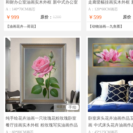
和财办公室油画实木外框
新中式办公室
走廊竖幅挂画实木外框
荷花油画
图油画作品
A：140*70CM画芯
A：120*60CM画芯
￥999
￥599
原价：
1200
原价
【
油画花卉
---
荷花
】
【
动物油画
---
九鱼图
】
手绘
纯手绘花卉油画一只玫瑰花粉玫瑰卧室
卧室床头花卉油画作品
餐厅挂画实木外框
粉玫瑰写实油画作品
画
中式床头花卉油画作
A：60*80CM画芯
A：45*125CM画芯