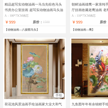
精品超写实动物油画一马当先棕色马头
朝鲜油画雄鹰一家亲纯
书房办公室挂画
超写实动物油画马头油
厅挂画收藏老鹰油画
老
画
A：100*75CM画芯
A：110*75CM画芯
￥999
￥999
原价：
1500
原价
【
动物油画
---
八骏图马头
】
【
动物油画
---
鹰
】
手绘
荷花池风景油画手绘油画家大业大和气
九鱼图年年有余锦鲤手