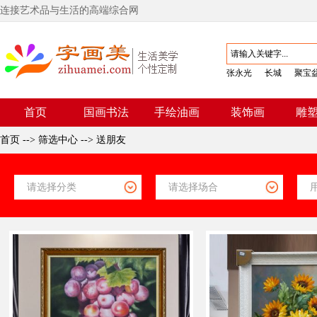
连接艺术品与生活的高端综合网
张永光
长城
聚宝
首页
国画书法
手绘油画
装饰画
雕
首页
-->
筛选中心
-->
送朋友