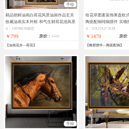
手绘
精品朝鲜油画白荷花风景油画作品玄关
绘花草图案装饰果盘欧
收藏油画实木外框
和气生财荷花池风景
陶瓷配铜纯铜摆件
实物
油画
片，在线支付，全国免
A：116*60CM画芯
A：52X21X27.5CM
￥799
￥1470
原价：
1000
原价
【
油画花卉
---
荷花
】
【
雕塑摆件
---
陶瓷配铜
】
手绘