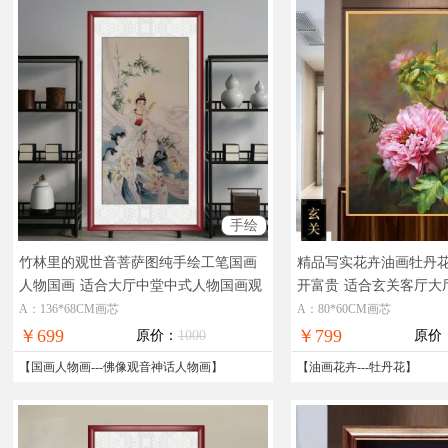
手绘
竹林里的观世音菩萨图纯手绘工笔国画
精品写实花卉油画牡丹
人物国画
适合大厅中堂中式人物国画观
开富贵
适合玄关客厅大
世音菩萨
A：136*68CM画芯
A：80*60CM画芯
￥699
￥799
原价：
1000
原价
【
国画人物画
---
佛像观音神话人物画
】
【
油画花卉
---
牡丹花
】