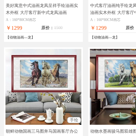
美好寓意中式油画龙凤呈祥手绘油画实
中式客厅油画纯手绘龙
木外框
大厅客厅新中式龙凤油画
油画实木外框
大厅客厅
凤呈祥
A：160*80CM画芯
A：160*80CM画芯
￥1299
￥1299
原价：
1500
原价
【
动物油画
---
龙
】
【
动物油画
---
龙
】
手绘
朝鲜动物国画三马图奔马国画客厅办公
动物水墨画骏马图双雄