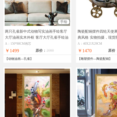
手绘
两只孔雀新中式动物写实油画手绘客厅
陶瓷配铜摆件四轮天使
大厅油画实木外框
客厅大厅孔雀手绘油
典风格
实物拍摄，现货
画
付，全国免邮
A：150*80CM画芯
A：40X21X29CM
￥1499
￥1470
原价：
2000
原价
【
动物油画
---
孔雀
】
【
雕塑摆件
---
陶瓷配铜
】