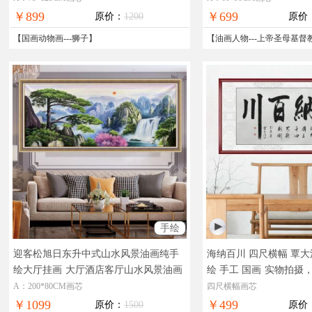
￥899
￥699
原价：
1200
原价
【
国画动物画
---
狮子
】
【
油画人物
---
上帝圣母基督
手绘
迎客松旭日东升中式山水风景油画纯手
海纳百川 四尺横幅 覃大
绘大厅挂画
大厅酒店客厅山水风景油画
绘 手工 国画
实物拍摄
线支付，全国免邮
A：200*80CM画芯
四尺横幅画芯
￥1099
￥499
原价：
1500
原价