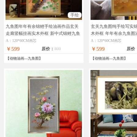
手绘
九鱼图年年有余锦鲤手绘油画作品玄关
玄关九鱼图纯手绘写实
走廊竖幅挂画实木外框
新中式锦鲤九鱼
木外框
年年有余九鱼图
图油画作品
A：120*60CM画芯
A：120*60CM画芯
￥599
￥599
原价：
800
原价
【
动物油画
---
九鱼图
】
【
动物油画
---
九鱼图
】