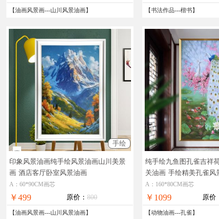
【
油画风景画
---
山川风景油画
】
【
书法作品
---
楷书
】
手绘
印象风景油画纯手绘风景油画山川美景
纯手绘九鱼图孔雀吉祥
画
酒店客厅卧室风景油画
关油画
手绘精美孔雀风
A：60*90CM画芯
A：160*80CM画芯
￥499
￥1099
原价：
800
原价
【
油画风景画
---
山川风景油画
】
【
动物油画
---
孔雀
】