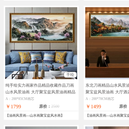
手绘
纯手绘实力画家作品精品收藏作品刀画
东北刀画精品山水风景
山水风景油画
大厅聚宝盆风景油画精品
聚宝盆风景油画
大厅酒
山水画
油画
A：200*85CM画芯
A：200*70CM画芯
￥1799
￥1499
原价：
2500
原价
【
油画风景画
---
山水画聚宝盆风水画
】
【
油画风景画
---
山水画聚宝