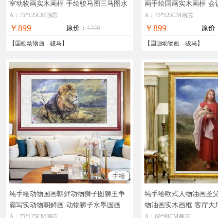
室动物画实木画框
手绘骏马图三马图水
画手绘国画实木画框
会
墨国画
马国画骏马图
A：75*125CM画芯
A：75*125CM画芯
￥899
￥899
原价：
1200
原价
【
国画动物画
---
骏马
】
【
国画动物画
---
骏马
】
手绘
纯手绘动物国画朝鲜动物狮子图狮王争
纯手绘欧式人物油画圣
霸写实动物朝鲜画
动物狮子水墨国画
物油画实木画框
客厅大
基督教人物画
A：75*125CM画芯
A：60*90CM画芯