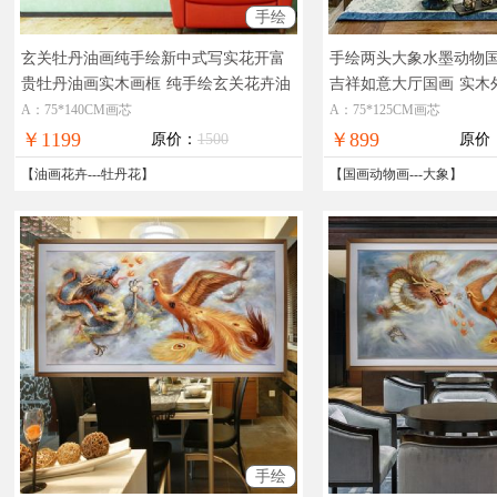
手绘
玄关牡丹油画纯手绘新中式写实花开富
手绘两头大象水墨动物
贵牡丹油画实木画框
纯手绘玄关花卉油
吉祥如意大厅国画
实木
画牡丹花油画作品
画
A：75*140CM画芯
A：75*125CM画芯
￥1199
￥899
原价：
1500
原价
【
油画花卉
---
牡丹花
】
【
国画动物画
---
大象
】
手绘