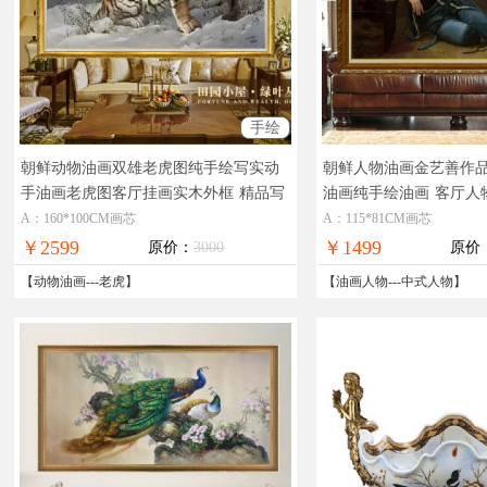
手绘
朝鲜动物油画双雄老虎图纯手绘写实动
朝鲜人物油画金艺善作
手油画老虎图客厅挂画实木外框
精品写
油画纯手绘油画
客厅人
实老虎动物油画
A：160*100CM画芯
A：115*81CM画芯
￥2599
￥1499
原价：
3000
原价
【
动物油画
---
老虎
】
【
油画人物
---
中式人物
】