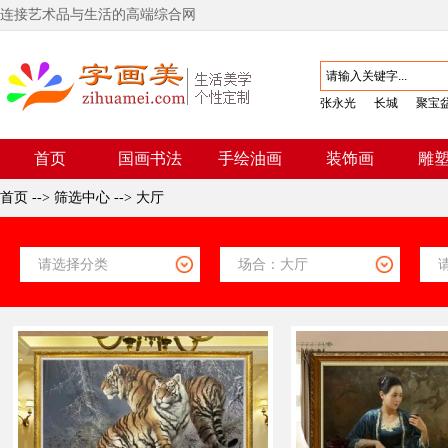
连接艺术品与生活的高端综合网
张永光
长城
聚宝
首页
国画书法
手绘油画
装饰画
雕
首页
-->
筛选中心
-->
大厅