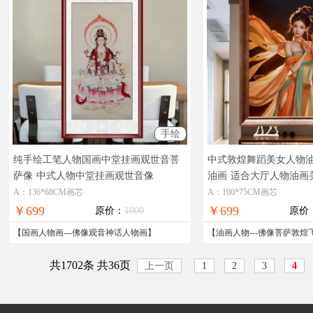
手绘
纯手绘工笔人物国画中堂挂画观世音菩
中式敦煌舞蹈美女人物
萨像
中式人物中堂挂画观世音像
油画
适合大厅人物油画
A：136*68CM画芯
A：100*75CM画芯
￥699
￥699
原价：
1000
原价
【
国画人物画
---
佛像观音神话人物画
】
【
油画人物
---
佛像菩萨敦煌
共1702条 共36页
上一页
1
2
3
4