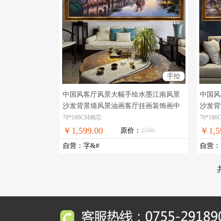
手绘
中国风客厅风景大幅手绘水墨江南风景
中国风
沙发背景墙风景油画客厅挂画装饰画中
沙发背
式油画
实物拍摄，现货图片，在线支
式油画
70*180CM画芯
70*18
付，全国免邮
付，全
￥1,599.00
￥1,5
原价：
2500
自营
：
字&#
自营
：