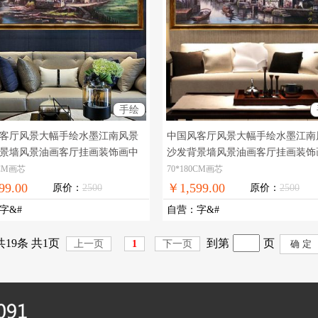
手绘
客厅风景大幅手绘水墨江南风景
中国风客厅风景大幅手绘水墨江南
景墙风景油画客厅挂画装饰画中
沙发背景墙风景油画客厅挂画装饰
实物拍摄，现货图片，在线支
式油画
实物拍摄，现货图片，在
0CM画芯
70*180CM画芯
国免邮
付，全国免邮
99.00
￥1,599.00
原价：
2500
原价：
2500
字&#
自营
：
字&#
共19条 共1页
到第
页
上一页
1
下一页