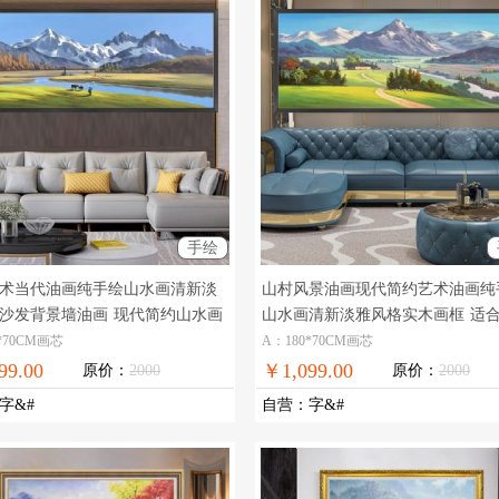
手绘
术当代油画纯手绘山水画清新淡
山村风景油画现代简约艺术油画纯
沙发背景墙油画
现代简约山水画
山水画清新淡雅风格实木画框
适
高品质油画
背景墙装饰风景手绘油画
*70CM画芯
A：180*70CM画芯
99.00
￥1,099.00
原价：
2000
原价：
2000
字&#
自营
：
字&#