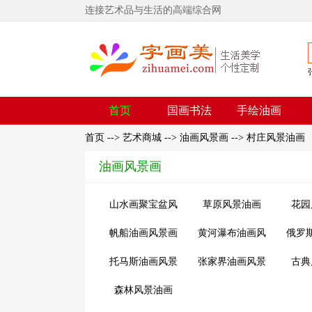
连接艺术品与生活的高端综合网
首页
国画书法
手绘油画
首页
-->
艺术商城
-->
油画风景画
-->
村庄风景油画
油画风景画
山水画聚宝盆风
草原风景油画
花园
水画
帆船油画风景画
黄河瀑布油画风
俄罗
景画
托马斯油画风景
张家界油画风景
古典
画
画
森林风景油画