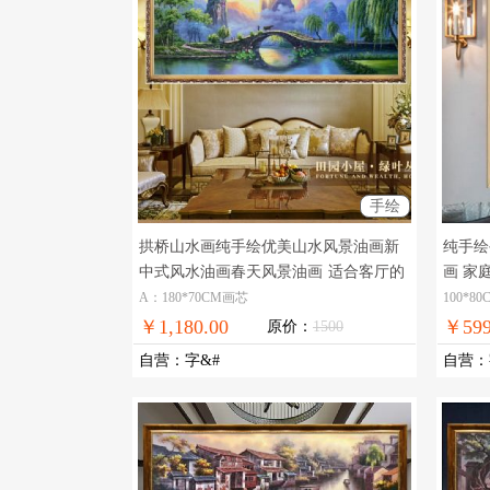
手绘
拱桥山水画纯手绘优美山水风景油画新
纯手绘
中式风水油画春天风景油画
适合客厅的
画 家
青山绿水风景油画
图片，
A：180*70CM画芯
100*8
￥1,180.00
￥599
原价：
1500
自营
：
字&#
自营
：