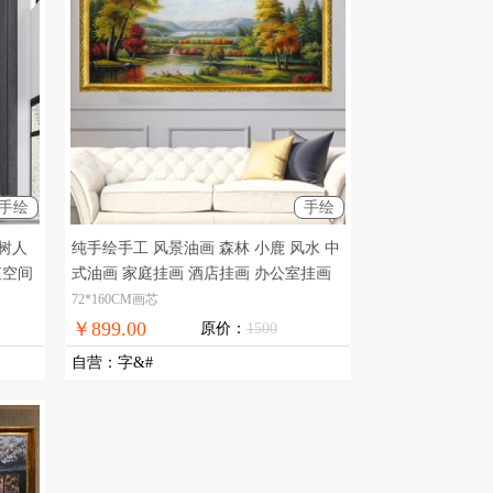
手绘
手绘
树人
纯手绘手工 风景油画 森林 小鹿 风水 中
值空间
式油画 家庭挂画 酒店挂画 办公室挂画
字画购买到这就对了，现货图片，在线
72*160CM画芯
支付，全国免邮
￥899.00
原价：
1500
自营
：
字&#