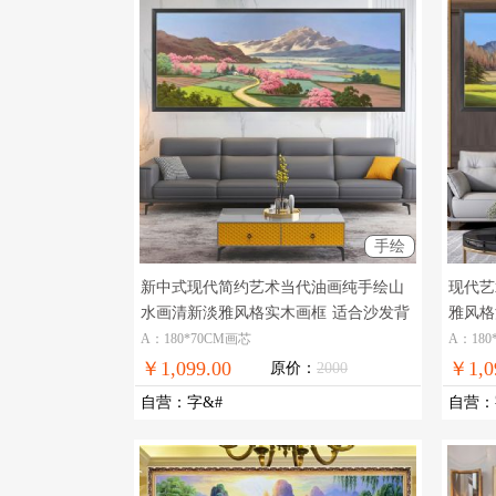
手绘
新中式现代简约艺术当代油画纯手绘山
现代艺
水画清新淡雅风格实木画框
适合沙发背
雅风格
景墙装饰手绘油画
纯手绘
A：180*70CM画芯
A：180
￥1,099.00
￥1,0
原价：
2000
自营
：
字&#
自营
：