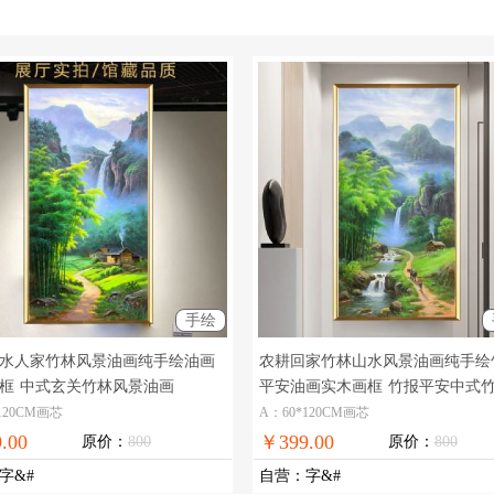
手绘
水人家竹林风景油画纯手绘油画
农耕回家竹林山水风景油画纯手绘
框
中式玄关竹林风景油画
平安油画实木画框
竹报平安中式
景油画
120CM画芯
A：60*120CM画芯
.00
￥399.00
原价：
800
原价：
800
字&#
自营
：
字&#