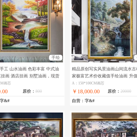
手绘
手工 山水油画 色彩丰富 中式油
精品原创写实风景油画山间流水古
庭挂画 酒店挂画
别墅油画，现货
家极富艺术价收藏值手绘油画
升
在线支付，全国免邮
大手绘原创风景油画
0CM画芯
A：150*100CM画芯
.00
￥18,000.00
原价：
800
原价：
20000
字&#
自营
：
字&#