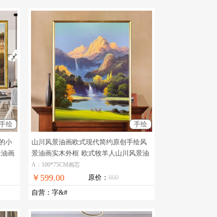
手绘
手绘
的小
山川风景油画欧式现代简约原创手绘风
景油画
景油画实木外框
欧式牧羊人山川风景油
画
A：100*75CM画芯
￥599.00
原价：
800
自营
：
字&#