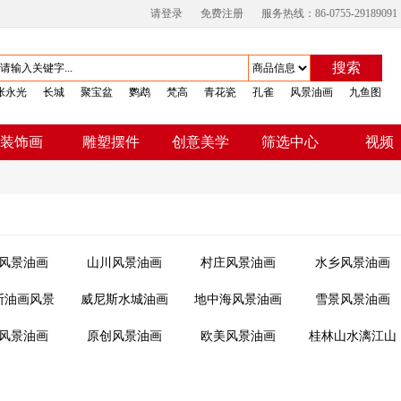
请登录
免费注册
服务热线：86-0755-29189091
搜索
张永光
长城
聚宝盆
鹦鹉
梵高
青花瓷
孔雀
风景油画
九鱼图
视频
装饰画
雕塑摆件
创意美学
筛选中心
风景油画
山川风景油画
村庄风景油画
水乡风景油画
斯油画风景
威尼斯水城油画
地中海风景油画
雪景风景油画
画
风景
风景油画
原创风景油画
欧美风景油画
桂林山水漓江山
水风景油画