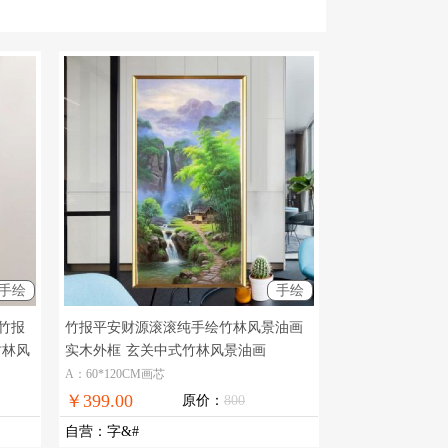
手绘
手绘
竹报
竹报平安财源滚滚纯手绘竹林风景油画
竹林风
实木外框
玄关中式竹林风景油画
A：60*120CM画芯
￥399.00
原价：
800
自营
：
字&#