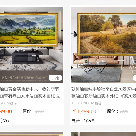
手绘
油画黄金满地新中式丰收的季节
朝鲜油画纯手绘秋季自然风景骑牛
画背有靠山风水油画实木画框
适
孩油画客厅油画实木外框
写实风
客厅酒店的精品风景油画
朝鲜精品油画
*90CM画芯
A：150*98CM画芯
99.00
￥1,499.00
原价：
2000
原价：
2000
字&#
自营
：
字&#