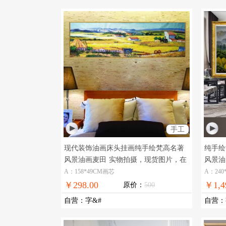
手工
现代装饰油画床头挂画纯手绘梵高名著
纯手绘
风景油画麦田
实物拍摄，现货图片，在
风景油
线支付，全国免邮
合中式
A：158*49CM画芯
A：240
￥298.00
￥1,4
原价：
500
自营
：
字&#
自营
：