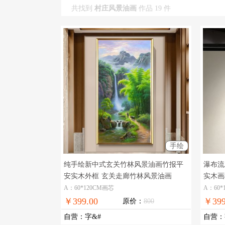
共找到
村庄风景油画
作品 19 件
手绘
纯手绘新中式玄关竹林风景油画竹报平
瀑布流
安实木外框
玄关走廊竹林风景油画
实木画
A：60*120CM画芯
A：60*
￥399.00
￥399
原价：
800
自营
：
字&#
自营
：