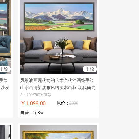
手绘
手绘
手绘
风景油画现代简约艺术当代油画纯手绘
合沙发
山水画清新淡雅风格实木画框
现代简约
山水画纯手绘高品质油画
A：180*70CM画芯
￥1,099.00
原价：
2000
自营
：
字&#