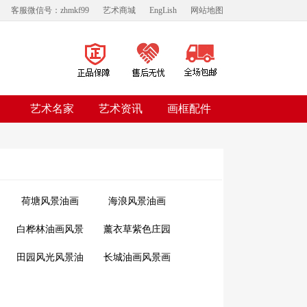
客服微信号：zhmkf99
艺术商城
EngLish
网站地图
艺术名家
艺术资讯
画框配件
荷塘风景油画
海浪风景油画
白桦林油画风景
薰衣草紫色庄园
画
油画风景画
田园风光风景油
长城油画风景画
画