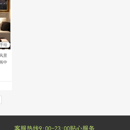
手绘
风景
画中
线支