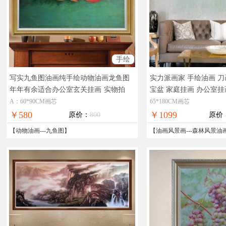
手绘
写实九鱼图油画纯手绘动物油画龙鱼图
实力派画家 手绘油画 刀
年年有余适合办公室玄关挂画
实物拍
宝盆 家庭挂画 办公室挂
摄，现货图片，在线支付，全国免邮
物拍摄，现货图片，在
A：60*90CM画芯
65*180CM画芯
邮
￥580
￥1099
原价：
800
原价
【
动物油画
---
九鱼图
】
【
油画风景画
---
森林风景油