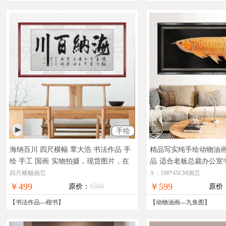
手绘
海纳百川 四尺横幅 覃大浩 书法作品 手
精品写实纯手绘动物油
绘 手工 国画
实物拍摄，现货图片，在
品
适合老板总裁办公室
线支付，全国免邮
作品
四尺横幅画芯
A：100*45CM画芯
￥499
￥599
原价：
1500
原价
【
书法作品
---
楷书
】
【
动物油画
---
九鱼图
】