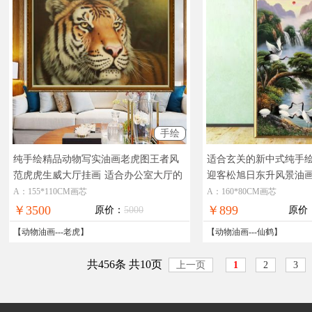
手绘
纯手绘精品动物写实油画老虎图王者风
适合玄关的新中式纯手
范虎虎生威大厅挂画
适合办公室大厅的
迎客松旭日东升风景油
动物老虎写实油画
景油画仙鹤图
A：155*110CM画芯
A：160*80CM画芯
￥3500
￥899
原价：
5000
原价
【
动物油画
---
老虎
】
【
动物油画
---
仙鹤
】
共456条 共10页
上一页
1
2
3