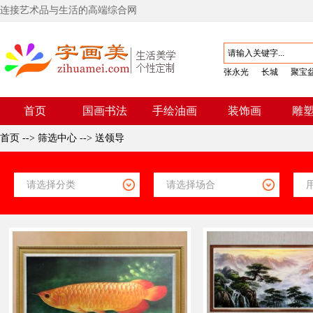
连接艺术品与生活的高端综合网
张永光
长城
聚宝
首页
国画书法
手绘油画
装饰画
雕
首页
-->
筛选中心
-->
送领导