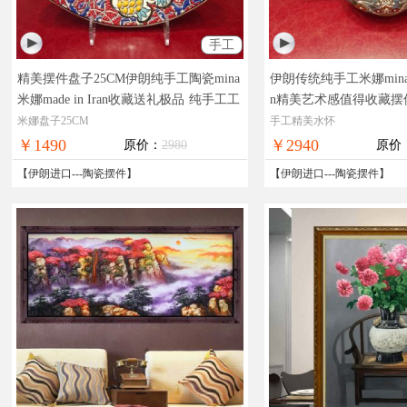
手工
精美摆件盘子25CM伊朗纯手工陶瓷mina
伊朗传统纯手工米娜mina水怀
米娜made in Iran收藏送礼极品
纯手工工
n精美艺术感值得收藏摆
艺品伊朗进口中东风格仅此一件
品伊朗进口中东风格仅
米娜盘子25CM
手工精美水怀
￥1490
￥2940
原价：
2980
原价
【
伊朗进口
---
陶瓷摆件
】
【
伊朗进口
---
陶瓷摆件
】