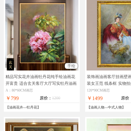
手绘
精品写实花卉油画牡丹花纯手绘油画花
装饰画油画客厅挂画壁画
开富贵
适合玄关客厅大厅写实牡丹油画
装女王范 线条框
实物拍
在线支付，全国免邮
A：80*60CM画芯
120*90CM画芯
￥799
￥1499
原价：
1200
原价
【
油画花卉
---
牡丹花
】
【
油画人物
---
中式人物
】