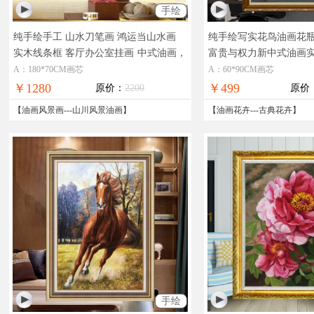
手绘
纯手绘手工 山水刀笔画 鸿运当山水画
纯手绘写实花鸟油画花
实木线条框 客厅办公室挂画
中式油画，
富贵与权力新中式油画
现货图片，在线支付，全国免邮
式装饰客厅办公室手绘
A：180*70CM画芯
A：60*90CM画芯
￥1280
￥499
原价：
2200
原价
【
油画风景画
---
山川风景油画
】
【
油画花卉
---
古典花卉
】
手绘