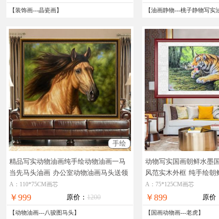
【
装饰画
---
晶瓷画
】
【
油画静物
---
桃子静物写实
手绘
精品写实动物油画纯手绘动物油画一马
动物写实国画朝鲜水墨
当先马头油画
办公室动物油画马头送领
风范实木外框
纯手绘朝
导
图
A：110*75CM画芯
A：75*125CM画芯
￥999
￥899
原价：
1200
原价
【
动物油画
---
八骏图马头
】
【
国画动物画
---
老虎
】