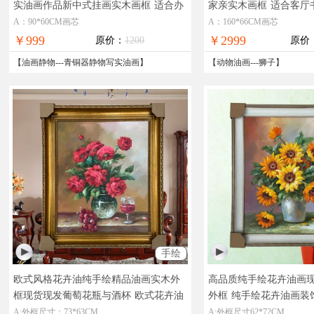
实油画作品新中式挂画实木画框
适合办
家亲实木画框
适合客厅
公室精品油画寓意融通四海
品写实动物油画狮子图
A：90*60CM画芯
A：160*66CM画芯
￥999
￥2999
原价：
1200
原价
【
油画静物
---
青铜器静物写实油画
】
【
动物油画
---
狮子
】
手绘
欧式风格花卉油纯手绘精品油画实木外
高品质纯手绘花卉油画现
框现货现发葡萄花瓶与酒杯
欧式花卉油
外框
纯手绘花卉油画装
画
A:外框尺寸：73*63CM
A:外框尺寸62*72CM