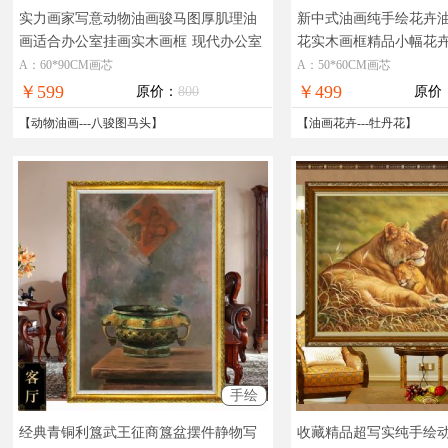
实力画家写意动物油画骏马图厚肌理油
新中式油画纯手绘花卉
画适合办公室挂画实木画框
现代办公室
花实木画框精品小幅花
品质动物油画骏马图
纯手绘油画新中式玄关
A：60*90CM画芯
A：50*60CM画芯
￥599
￥499
原价：
800
原价
【
动物油画
---
八骏图马头
】
【
油画花卉
---
牡丹花
】
手绘
经典青铜利簋武王征商簋盆摆件静物写
收藏精品超写实纯手绘