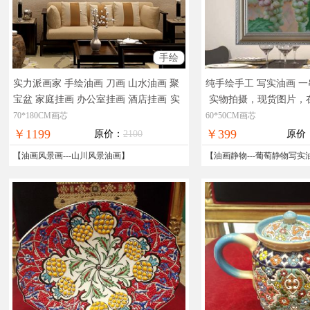
手绘
实力派画家 手绘油画 刀画 山水油画 聚
纯手绘手工 写实油画 
宝盆 家庭挂画 办公室挂画 酒店挂画
实
实物拍摄，现货图片，
物拍摄，现货图片，在线支付，全国免
免邮
70*180CM画芯
60*50CM画芯
邮
￥1199
￥399
原价：
2100
原价
【
油画风景画
---
山川风景油画
】
【
油画静物
---
葡萄静物写实