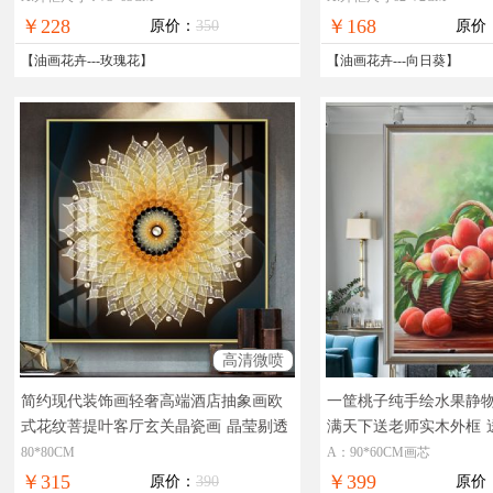
￥228
￥168
原价：
350
原价
【
油画花卉
---
玫瑰花
】
【
油画花卉
---
向日葵
】
高清微喷
简约现代装饰画轻奢高端酒店抽象画欧
一筐桃子纯手绘水果静
式花纹菩提叶客厅玄关晶瓷画
晶莹剔透
满天下送老师实木外框
奢华极致工厂直销十五天无理由退换
子水果静物油画
80*80CM
A：90*60CM画芯
￥315
￥399
原价：
390
原价