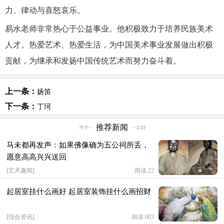
力、律动与喜怒哀乐。
易水老师非常热心于公益事业。他积极致力于培养民族美术
人才。热爱艺术、热爱生活，为中国美术事业发展做出积极
贡献，为继承和发扬中国传统艺术而努力奋斗着。
上一条：
扬笛
下一条：
丁珂
推荐新闻
马未都再发声：如果佛像确为五公祠所丢，
愿意高高兴兴送回
[
艺术趣闻
]
阅读:22
起居室挂什么画好 起居室装饰挂什么画招财
[
综合资讯
]
阅读:603