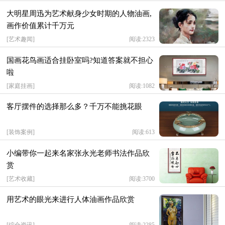
大明星周迅为艺术献身少女时期的人物油画,
画作价值累计千万元
[
艺术趣闻
]
阅读:2323
国画花鸟画适合挂卧室吗?知道答案就不担心
啦
[
家庭挂画
]
阅读:1082
客厅摆件的选择那么多？千万不能挑花眼
[
装饰案例
]
阅读:613
小编带你一起来名家张永光老师书法作品欣
赏
[
艺术收藏
]
阅读:3700
用艺术的眼光来进行人体油画作品欣赏