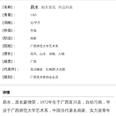
易水
[名称]：
相关资讯
作品列表
[查看]：
1365
[润格]：
元/平尺
[价值]：
升值
[职业]：
画家
[院校]：
广西师范大学艺术系
[擅长]：
花鸟、山水、动物、人物
[籍贯]：
广西
[代表作]：
高洁幽姿、红梅图\大吉图
[级别]：
广西美术家协会会员
详情
易水，原名蒙僧荣，1972年生于广西富川县，自幼习画，毕
业于广西师范大学艺术系，中国当代著名画家、实力派青年