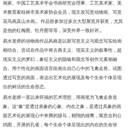
画家、中国工艺美术学会书画研究会理事、工艺美术家、美
术教育家桂林市美术家协会会员，现主攻写意动物画、写意
花鸟画及山水画,。作品曾参加过多次大型展览并获奖，尤其
是他的红梅图、牡丹图等等，深受外界一致好评,。
易水老师的动物画作品风格是以新写意主义与观念写实绘画
相结合。尝试在作品中将古典主义、现实主义的叙事性，超
现实主义的梦幻，象征主义的隐喻和观念等创作元素相融
合。用个性化的画面语言绘画出自己心中的飞禽走兽。试图
透过写意的画面，表达出艺术化的展现及每个生命个体呈现
出的鲜活的生命形态。
易水老师一直以来怀揣的艺术理想，用画笔为飞禽走兽造
象。这“象”是透过表象的心象、内在之象，是透过具象的画
面艺术化的展现心中奔腾的骏马，翱翔的雄鹰，寓意吉利公
鸡图，开屏的孔雀，每个生命个体呈现出的内在的生命张