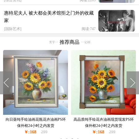
[
综合资讯
]
阅读:2285
惠特尼夫人 被大都会美术馆拒之门外的收藏
家
[
国际艺术
]
阅读:747
推荐商品
向日葵纯手绘油画花瓶花卉油画PS环
高品质纯手绘花卉油画现货现发PS环
保外框24小时之内发货
保外框24小时之内发货
￥:168
299
￥:168
299