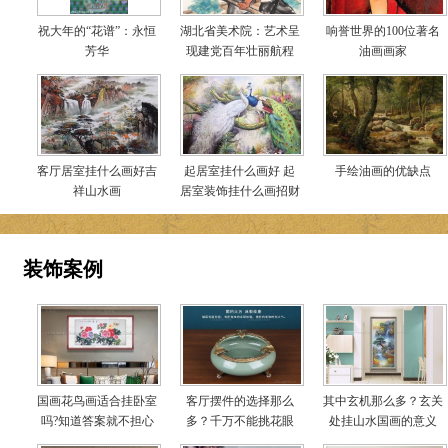
祝大年的“花谱”：永恒
湖北省美术院：艺术呈
响誉世界的100位著名
芳华
现建党百年壮丽航程
油画画家
客厅居室挂什么画好吉
起居室挂什么画好 起
手绘油画的优缺点
祥山水画
居室装饰挂什么画招财
装饰案例
国画花鸟画适合挂卧室
客厅摆件的选择那么
其中玄机那么多？玄关
吗?知道答案就不担心
多？千万不能挑花眼
处挂山水国画的意义
啦