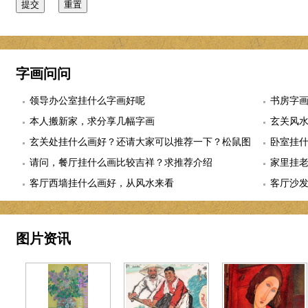
字画问问
领导办公室挂什么字画好呢
书房字
本人搬新家，求分享几幅字画
玄关风
玄关处挂什么画好？还请大家可以推荐一下？松鼠图
卧室挂
适合么？
请问，餐厅挂什么画比较吉祥？求推荐介绍
幅
家里挂
客厅西墙挂什么画好，从风水来看
客厅沙
图片资讯