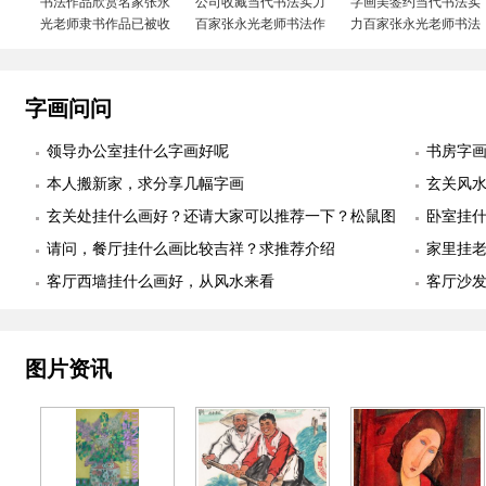
书法作品欣赏名家张永
公司收藏当代书法实力
字画美签约当代书法实
光老师隶书作品已被收
百家张永光老师书法作
力百家张永光老师书法
藏照片欣赏
品实物照片欣赏
作品实物照片欣赏
字画问问
领导办公室挂什么字画好呢
书房字
本人搬新家，求分享几幅字画
玄关风
玄关处挂什么画好？还请大家可以推荐一下？松鼠图
卧室挂
适合么？
请问，餐厅挂什么画比较吉祥？求推荐介绍
幅
家里挂
客厅西墙挂什么画好，从风水来看
客厅沙
图片资讯