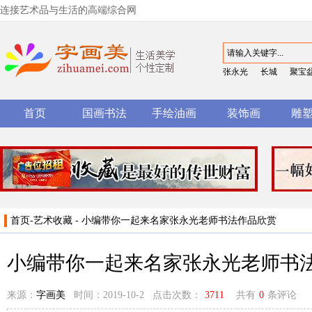
连接艺术品与生活的高端综合网
张永光
长城
聚宝
首页
国画书法
手绘油画
装饰画
雕
首页
-
艺术收藏
- 小编带你一起来名家张永光老师书法作品欣赏
小编带你一起来名家张永光老师书
来源：
字画美
时间：2019-10-2 点击次数：
3711
共有
0
条评论