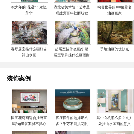
祝大年的“花谱”：永恒
湖北省美术院：艺术呈
响誉世界的100位著名
芳华
现建党百年壮丽航程
油画画家
客厅居室挂什么画好吉
起居室挂什么画好 起
手绘油画的优缺点
祥山水画
居室装饰挂什么画招财
装饰案例
国画花鸟画适合挂卧室
客厅摆件的选择那么
其中玄机那么多？玄关
吗?知道答案就不担心
多？千万不能挑花眼
处挂山水国画的意义
啦