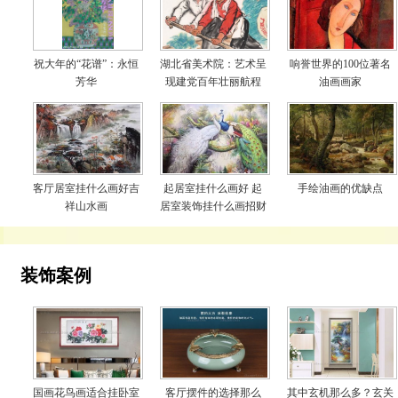
祝大年的“花谱”：永恒
湖北省美术院：艺术呈
响誉世界的100位著名
芳华
现建党百年壮丽航程
油画画家
客厅居室挂什么画好吉
起居室挂什么画好 起
手绘油画的优缺点
祥山水画
居室装饰挂什么画招财
装饰案例
国画花鸟画适合挂卧室
客厅摆件的选择那么
其中玄机那么多？玄关