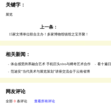
关键字：
展览
上一条：
15家文博单位联合主办！多家博物馆镇馆之宝齐聚！
成都博物馆揭秘秦汉一线城市模
相关新闻：
体会感受跨界融合艺术 手机巨头vivo与稀奇艺术合作
看十遍日
办展会
范迪安“当代美术与展览策划”讲座交流会于云南省博
方式
物馆举行
网友评论
全部
0
条评论
查看所有评论