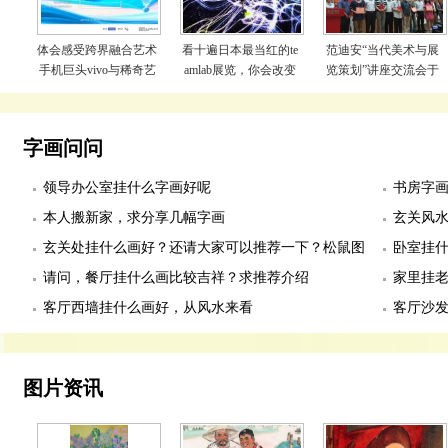
体会感受跨界融合艺术
看十遍日本最当红的te
范迪安“当代美术与展
手机巨头vivo与稀奇艺
amlab展览，你会改变
览策划”讲座交流会于
术合作办展会
看世界的方式
云南省博物馆举行
字画问问
领导办公室挂什么字画好呢
书房字
本人搬新家，求分享几幅字画
玄关风
玄关处挂什么画好？还请大家可以推荐一下？松鼠图
卧室挂
适合么？
请问，餐厅挂什么画比较吉祥？求推荐介绍
幅
家里挂
客厅西墙挂什么画好，从风水来看
客厅沙
图片资讯