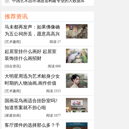
中国艺术品市场急需构建专业的大数据库
推荐资讯
马未都再发声：如果佛像确
为五公祠所丢，愿意高高兴
兴送回
[
艺术趣闻
]
阅读:17
起居室挂什么画好 起居室
装饰挂什么画招财
[
综合资讯
]
阅读:600
大明星周迅为艺术献身少女
时期的人物油画,画作价值
累计千万元
[
艺术趣闻
]
阅读:2315
国画花鸟画适合挂卧室吗?
知道答案就不担心啦
[
家庭挂画
]
阅读:1077
客厅摆件的选择那么多？千