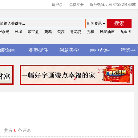
请登录
免费注册
服务热线：86-0755-29189091
搜索
张永光
长城
聚宝盆
鹦鹉
梵高
青花瓷
孔雀
风景油画
九鱼图
装饰画
雕塑摆件
创意美学
画框配件
筛选中
共有
0
条评论