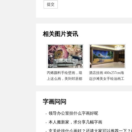
相关图片资讯
丙烯颜料手绘壁画，墙
酒店挂画 460x257cm海
上这么画，美到邻居都
边沙滩美女手绘油画工
嫉妒！
程 酒店大堂配画 字画
美客户订制作品安装实
际图
字画问问
领导办公室挂什么字画好呢
本人搬新家，求分享几幅字画
玄关处挂什么画好？还请大家可以推荐一下？