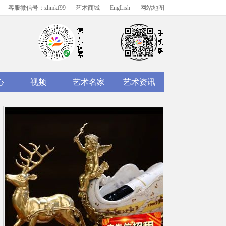
客服微信号：zhmkf99
艺术商城
EngLish
网站地图
心
视频
艺术名家
艺术资讯