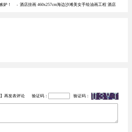
嫉妒！
酒店挂画 460x257cm海边沙滩美女手绘油画工程 酒店
大堂配画 字画美客户订制作品安装实际图
】再发表评论 验证码：
验证码：