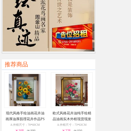
推荐商品
现代风格手绘油画花卉油
欧式风格花卉油纯手绘精
画厚油厚肌理花卉作品PS
品油画实木外框现货现发
环保外框现货现发24小时
葡萄花瓶与酒杯24小时之
A:外框尺寸：70*60CM
A:外框尺寸：73*63CM
￥168
之内发货
￥299
￥228
内发货
￥350