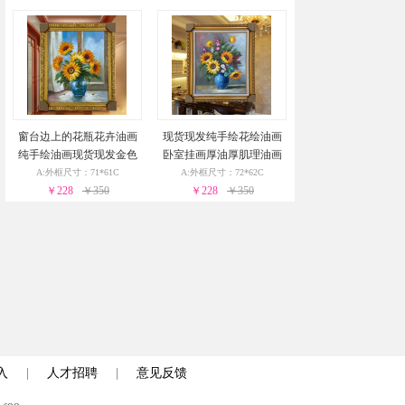
窗台边上的花瓶花卉油画
现货现发纯手绘花绘油画
纯手绘油画现货现发金色
卧室挂画厚油厚肌理油画
实木外框24小时之内发货
实木外框24小时之内发货
A:外框尺寸：71*61C
A:外框尺寸：72*62C
￥228
￥350
￥228
￥350
入
|
人才招聘
|
意见反馈