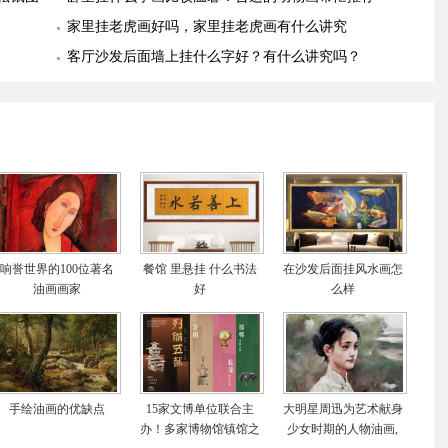
幅
家里挂老虎画好吗，家里挂老虎画有什么讲究
客厅沙发后面墙上挂什么字好？有什么讲究吗？
响誉世界的100位著名
餐馆 里悬挂 什么书法
在沙发后面挂风水画怎
油画画家
好
么样
手绘油画的优缺点
15家文博单位联合主
大明星周迅为艺术献身
办！多家博物馆镇馆之
少女时期的人物油画,