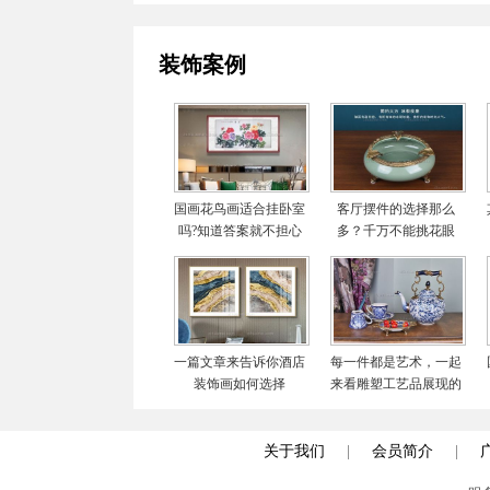
装饰案例
国画花鸟画适合挂卧室
客厅摆件的选择那么
吗?知道答案就不担心
多？千万不能挑花眼
啦
一篇文章来告诉你酒店
每一件都是艺术，一起
装饰画如何选择
来看雕塑工艺品展现的
世界
关于我们
|
会员简介
|