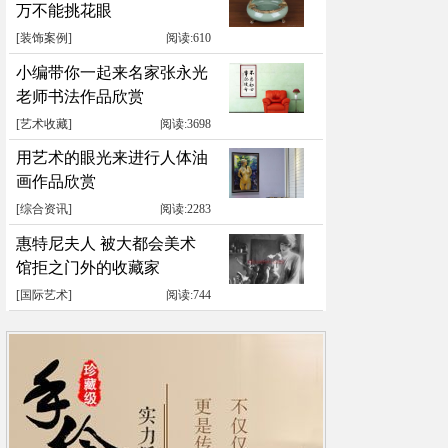
万不能挑花眼
[
装饰案例
]
阅读:610
小编带你一起来名家张永光
老师书法作品欣赏
[
艺术收藏
]
阅读:3698
用艺术的眼光来进行人体油
画作品欣赏
[
综合资讯
]
阅读:2283
惠特尼夫人 被大都会美术
馆拒之门外的收藏家
[
国际艺术
]
阅读:744