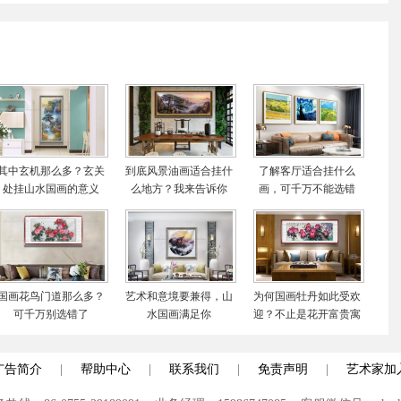
宝齐聚！成都博物馆揭
画作价值累计千万元
秘秦汉一线城市模
其中玄机那么多？玄关
到底风景油画适合挂什
了解客厅适合挂什么
处挂山水国画的意义
么地方？我来告诉你
画，可千万不能选错
了！
国画花鸟门道那么多？
艺术和意境要兼得，山
为何国画牡丹如此受欢
可千万别选错了
水国画满足你
迎？不止是花开富贵寓
意好
广告简介
|
帮助中心
|
联系我们
|
免责声明
|
艺术家加