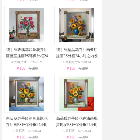
纯手绘玫瑰花印象花卉油
纯手绘精品花卉油画餐厅
画卧室挂画PS环保外框24
挂画PS外框24小时之内发
小时之内发货
货
A:外框尺寸：67*57CM
A:外框尺寸60*70CM
￥168
￥299
￥168
￥299
向日葵纯手绘油画花瓶花
高品质纯手绘花卉油画现
卉油画PS环保外框24小时
货现发PS环保外框24小时
之内发货
之内发货
A:外框尺寸58*68CM
A:外框尺寸62*72CM
￥168
￥299
￥168
￥299