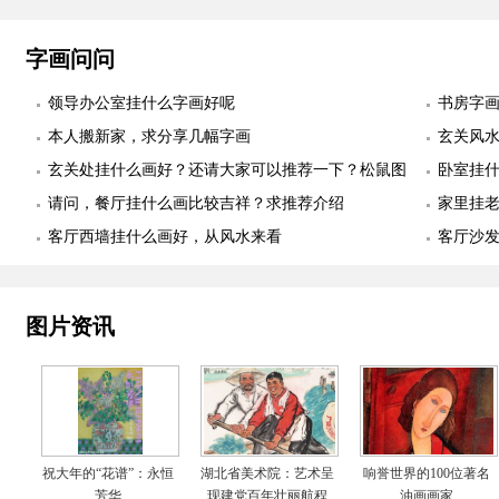
字画问问
领导办公室挂什么字画好呢
书房字
本人搬新家，求分享几幅字画
玄关风
玄关处挂什么画好？还请大家可以推荐一下？松鼠图
卧室挂
适合么？
请问，餐厅挂什么画比较吉祥？求推荐介绍
幅
家里挂
客厅西墙挂什么画好，从风水来看
客厅沙
图片资讯
祝大年的“花谱”：永恒
湖北省美术院：艺术呈
响誉世界的100位著名
芳华
现建党百年壮丽航程
油画画家