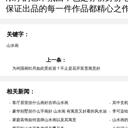
保证出品的每一件作品都精心之
关键字：
山水画
上一条：
为何国画牡丹如此受欢迎？不止是花开富贵寓意好
相关新闻：
客厅居室挂什么画好吉祥山水画
其中玄
豪华别墅挂什么字画好 山水画 有寓意又好看的风水油
李可染
画是首选 字画美客户真实案例
家庭装饰如何选择山水画以及其寓意
山水画