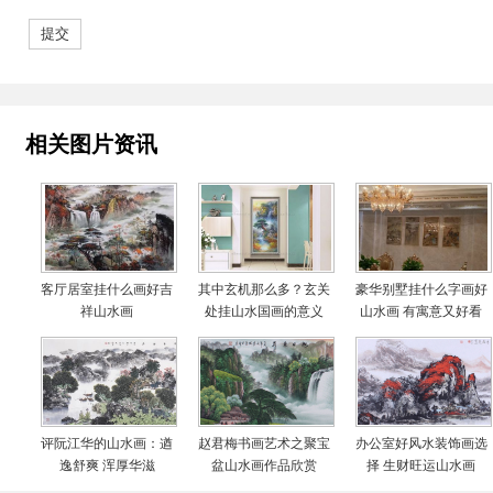
相关图片资讯
客厅居室挂什么画好吉
其中玄机那么多？玄关
豪华别墅挂什么字画好
祥山水画
处挂山水国画的意义
山水画 有寓意又好看
的风水油画是首选 字
画美客户真实案例
评阮江华的山水画：遒
赵君梅书画艺术之聚宝
办公室好风水装饰画选
逸舒爽 浑厚华滋
盆山水画作品欣赏
择 生财旺运山水画