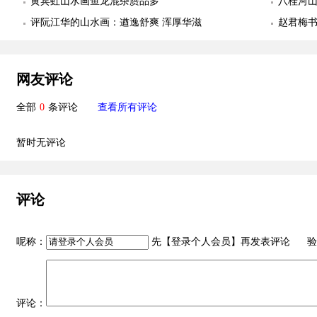
黄宾虹山水画鱼龙混杂赝品多
八桂河山
评阮江华的山水画：遒逸舒爽 浑厚华滋
赵君梅
网友评论
全部
0
条评论
查看所有评论
暂时无评论
评论
呢称：
先【
登录个人会员
】再发表评论 验
评论：