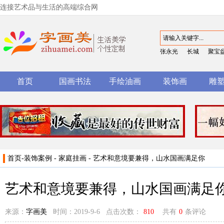
连接艺术品与生活的高端综合网
张永光
长城
聚宝
首页
国画书法
手绘油画
装饰画
雕
首页
-
装饰案例
-
家庭挂画
- 艺术和意境要兼得，山水国画满足你
艺术和意境要兼得，山水国画满足
来源：
字画美
时间：2019-9-6 点击次数：
810
共有
0
条评论