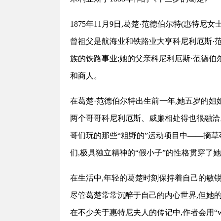
1875年11月9日,葛楚·范德伯尔特(惠特
曾祖父是航海业和铁路业大亨科尼利厄斯·范
族的铁路事业;她的父亲科尼利厄斯·范德伯尔
和商人。
在葛楚·范德伯尔特出生前一年,她五岁的姐
两个哥哥科尼利厄斯、威廉相处得也很融洽
哥们玩的那些“粗野的”运动项目中——摘
们,极具独立精神的“假小子”的性格贯穿了
在生活中,年轻的葛楚时刻保持着自己的敏锐
尽管葛楚常常沉醉于自己的内心世界,但她
在不少关于惠特尼夫人的传记中,作者会用“wo