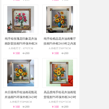
纯手绘玫瑰花印象花卉油
纯手绘精品花卉油画餐厅
画卧室挂画PS环保外框24
挂画PS外框24小时之内发
小时之内发货
货
A:外框尺寸：67*57CM
A:外框尺寸60*70CM
￥168
￥299
￥168
￥299
向日葵纯手绘油画花瓶花
高品质纯手绘花卉油画现
卉油画PS环保外框24小时
货现发PS环保外框24小时
之内发货
之内发货
A:外框尺寸58*68CM
A:外框尺寸62*72CM
￥168
￥299
￥168
￥299