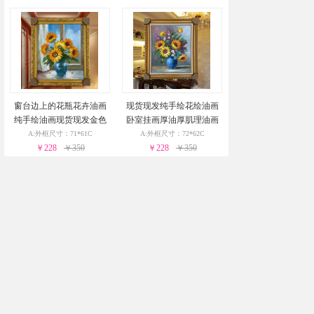
窗台边上的花瓶花卉油画
现货现发纯手绘花绘油画
纯手绘油画现货现发金色
卧室挂画厚油厚肌理油画
实木外框24小时之内发货
实木外框24小时之内发货
A:外框尺寸：71*61C
A:外框尺寸：72*62C
￥228
￥350
￥228
￥350