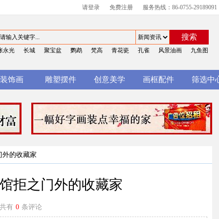
请登录
免费注册
服务热线：86-0755-29189091
搜索
张永光
长城
聚宝盆
鹦鹉
梵高
青花瓷
孔雀
风景油画
九鱼图
装饰画
雕塑摆件
创意美学
画框配件
筛选中
门外的收藏家
术馆拒之门外的收藏家
共有
0
条评论