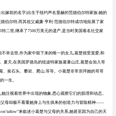
尼女士出嫁前的名字)出生于纽约声名显赫的范德伯尔特家族:她的
德伯尔特,而其祖父威廉·亨利·范德伯尔特成功地拓展了家
特二世,继承了7500万美元的遗产,是当时美国着名社交家
姐不幸去世,作为家中留下来的唯一的女儿,葛楚很受宠爱,和
。夏天,在美国罗德岛的纽波特家族避暑山庄,葛楚会加入哥
草莓、捡石头、攀岩、爬山,等等。小葛楚非常崇拜她的哥哥
她的一生。
,她注视着世界中出现的物象,悉心观察它们的肌理和动态。
的父母却极不看重她身上与生俱来的创造力与冒险精神——
n’tallow”来叙述小葛楚与父母的关系,她甚至因为自己的天