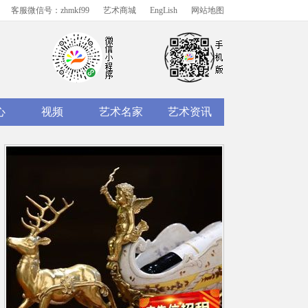
客服微信号：zhmkf99
艺术商城
EngLish
网站地图
心
视频
艺术名家
艺术资讯