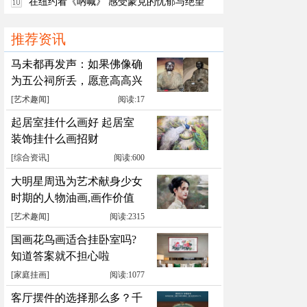
在纽约看《吶喊》 感受蒙克的忧郁与绝望
推荐资讯
马未都再发声：如果佛像确
为五公祠所丢，愿意高高兴
兴送回
[
艺术趣闻
]
阅读:17
起居室挂什么画好 起居室
装饰挂什么画招财
[
综合资讯
]
阅读:600
大明星周迅为艺术献身少女
时期的人物油画,画作价值
累计千万元
[
艺术趣闻
]
阅读:2315
国画花鸟画适合挂卧室吗?
知道答案就不担心啦
[
家庭挂画
]
阅读:1077
客厅摆件的选择那么多？千