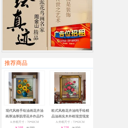
推荐商品
现代风格手绘油画花卉油
欧式风格花卉油纯手绘精
画厚油厚肌理花卉作品PS
品油画实木外框现货现发
环保外框现货现发24小时
葡萄花瓶与酒杯24小时之
A:外框尺寸：70*60CM
A:外框尺寸：73*63CM
￥168
之内发货
￥299
￥228
内发货
￥350