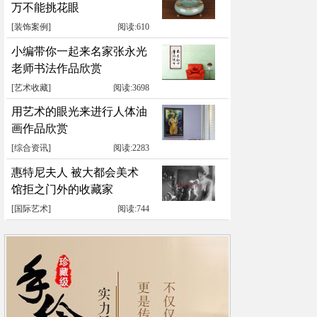
万不能挑花眼
[
装饰案例
]
阅读:610
小编带你一起来名家张永光
老师书法作品欣赏
[
艺术收藏
]
阅读:3698
用艺术的眼光来进行人体油
画作品欣赏
[
综合资讯
]
阅读:2283
惠特尼夫人 被大都会美术
馆拒之门外的收藏家
[
国际艺术
]
阅读:744