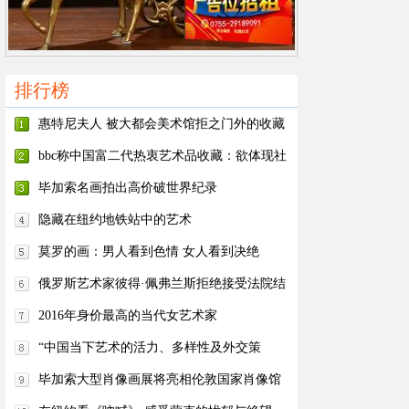
排行榜
惠特尼夫人 被大都会美术馆拒之门外的收藏
家
bbc称中国富二代热衷艺术品收藏：欲体现社
会地位
毕加索名画拍出高价破世界纪录
隐藏在纽约地铁站中的艺术
莫罗的画：男人看到色情 女人看到决绝
俄罗斯艺术家彼得·佩弗兰斯拒绝接受法院结
案决定
2016年身价最高的当代女艺术家
“中国当下艺术的活力、多样性及外交策
略”——范迪安、徐冰美国演讲
毕加索大型肖像画展将亮相伦敦国家肖像馆