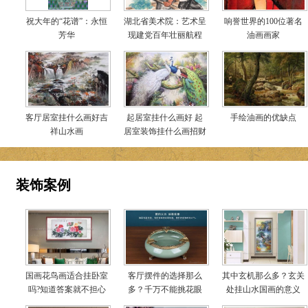
祝大年的“花谱”：永恒
湖北省美术院：艺术呈
响誉世界的100位著名
芳华
现建党百年壮丽航程
油画画家
客厅居室挂什么画好吉
起居室挂什么画好 起
手绘油画的优缺点
祥山水画
居室装饰挂什么画招财
装饰案例
国画花鸟画适合挂卧室
客厅摆件的选择那么
其中玄机那么多？玄关
吗?知道答案就不担心
多？千万不能挑花眼
处挂山水国画的意义
啦