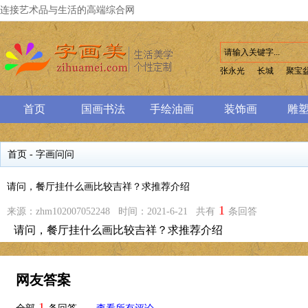
连接艺术品与生活的高端综合网
张永光
长城
聚宝
首页
国画书法
手绘油画
装饰画
雕
首页
-
字画问问
请问，餐厅挂什么画比较吉祥？求推荐介绍
1
来源：zhm102007052248 时间：2021-6-21 共有
条回答
请问，餐厅挂什么画比较吉祥？求推荐介绍
网友答案
1