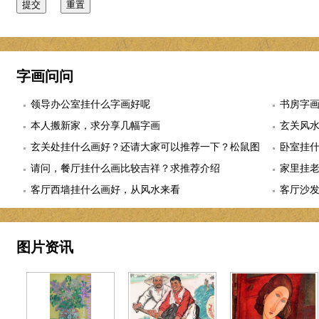
字画问问
领导办公室挂什么字画好呢
书房字
本人搬新家，求分享几幅字画
玄关风
玄关处挂什么画好？还请大家可以推荐一下？松鼠图
卧室挂
适合么？
请问，餐厅挂什么画比较吉祥？求推荐介绍
幅
家里挂
客厅西墙挂什么画好，从风水来看
客厅沙
图片资讯