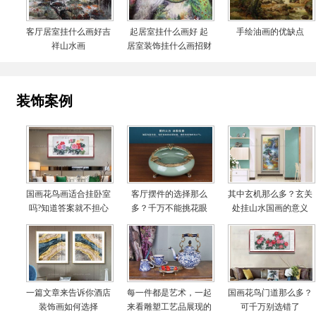
客厅居室挂什么画好吉
起居室挂什么画好 起
手绘油画的优缺点
祥山水画
居室装饰挂什么画招财
装饰案例
国画花鸟画适合挂卧室
客厅摆件的选择那么
其中玄机那么多？玄关
吗?知道答案就不担心
多？千万不能挑花眼
处挂山水国画的意义
啦
一篇文章来告诉你酒店
每一件都是艺术，一起
国画花鸟门道那么多？
装饰画如何选择
来看雕塑工艺品展现的
可千万别选错了