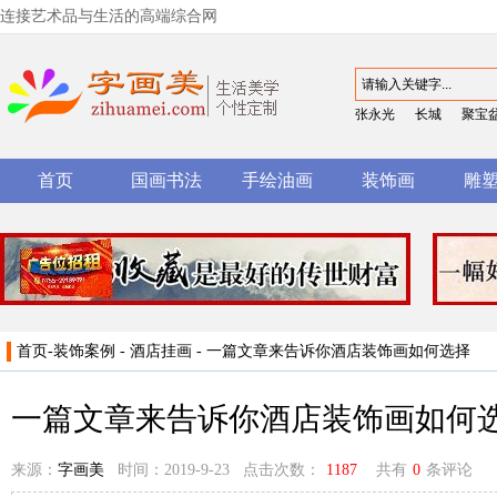
连接艺术品与生活的高端综合网
张永光
长城
聚宝
首页
国画书法
手绘油画
装饰画
雕
首页
-
装饰案例
-
酒店挂画
- 一篇文章来告诉你酒店装饰画如何选择
一篇文章来告诉你酒店装饰画如何
来源：
字画美
时间：2019-9-23 点击次数：
1187
共有
0
条评论