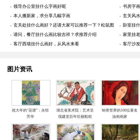
领导办公室挂什么字画好呢
书房字
本人搬新家，求分享几幅字画
玄关风
玄关处挂什么画好？还请大家可以推荐一下？松鼠图
卧室挂
适合么？
请问，餐厅挂什么画比较吉祥？求推荐介绍
幅
家里挂
客厅西墙挂什么画好，从风水来看
客厅沙
图片资讯
祝大年的“花谱”：永恒
湖北省美术院：艺术呈
响誉世界的100位著名
芳华
现建党百年壮丽航程
油画画家