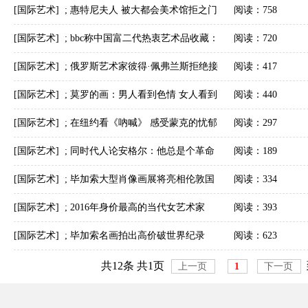
交策略”——范迪安、徐冰美国演讲
[国际艺术]
;
惠特尼夫人 被大都会美术馆拒之门
阅读：758
外的收藏家
[国际艺术]
;
bbc称中国富二代热衷艺术品收藏：
阅读：720
欲体现社会地位
[国际艺术]
;
俄罗斯艺术家彼得·佩弗兰斯拒绝接
阅读：417
受法院结案决定
[国际艺术]
;
莫罗的画：男人看到色情 女人看到
阅读：440
决绝
[国际艺术]
;
在纽约看《吶喊》 感受蒙克的忧郁
阅读：297
与绝望
[国际艺术]
;
同时代人论安格尔：他总是个革命
阅读：189
者
[国际艺术]
;
毕加索大型肖像画展将亮相伦敦国
阅读：334
家肖像馆
[国际艺术]
;
2016年身价最高的当代女艺术家
阅读：393
[国际艺术]
;
毕加索名画拍出高价破世界纪录
阅读：623
共12条 共1页
上一页
1
下一页