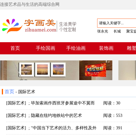
连接艺术品与生活的高端综合网
张永光
长城
聚宝
首页
手绘国画
手绘油画
装饰画
雕
首页
-
国际艺术
[国际艺术]
;
毕加索画作西班牙参展途中不翼而
阅读：30
飞，警方：正调查
[国际艺术]
;
隐藏在纽约地铁站中的艺术
阅读：553
[国际艺术]
;
“中国当下艺术的活力、多样性及外
阅读：391