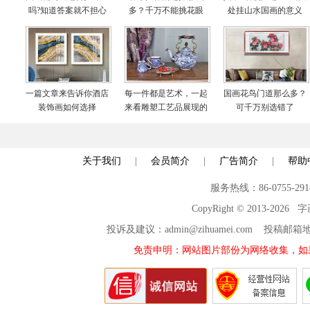
吗?知道答案就不担心
多？千万不能挑花眼
处挂山水国画的意义
啦
一篇文章来告诉你酒店
每一件都是艺术，一起
国画花鸟门道那么多？
装饰画如何选择
来看雕塑工艺品展现的
可千万别选错了
世界
关于我们
|
会员简介
|
广告简介
|
帮助
服务热线：86-0755-29
CopyRight © 2013-2026
投诉及建议：admin@zihuamei.com 投稿
免责申明：网站图片部份为网络收集，如