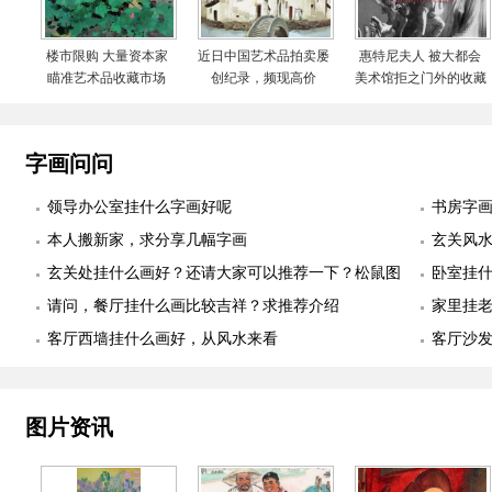
楼市限购 大量资本家
近日中国艺术品拍卖屡
惠特尼夫人 被大都会
瞄准艺术品收藏市场
创纪录，频现高价
美术馆拒之门外的收藏
家
字画问问
领导办公室挂什么字画好呢
书房字
本人搬新家，求分享几幅字画
玄关风
玄关处挂什么画好？还请大家可以推荐一下？松鼠图
卧室挂
适合么？
请问，餐厅挂什么画比较吉祥？求推荐介绍
幅
家里挂
客厅西墙挂什么画好，从风水来看
客厅沙
图片资讯