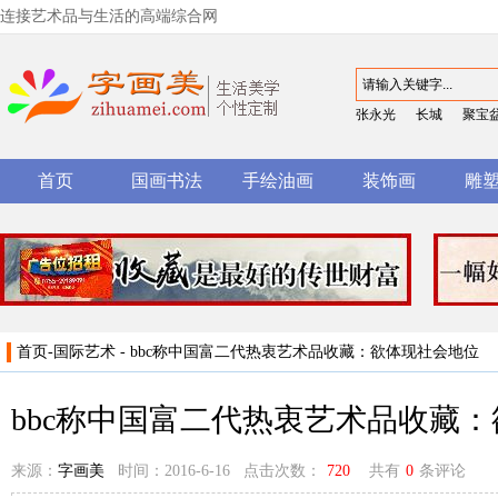
连接艺术品与生活的高端综合网
张永光
长城
聚宝
首页
国画书法
手绘油画
装饰画
雕
首页
-
国际艺术
- bbc称中国富二代热衷艺术品收藏：欲体现社会地位
bbc称中国富二代热衷艺术品收藏
来源：
字画美
时间：2016-6-16 点击次数：
720
共有
0
条评论