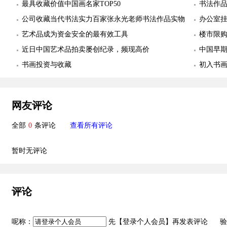
最具收藏价值中国画名家TOP50
书法作
公司收藏当代书法实力百家张永光老师书法作品实物
欣赏
办公室挂
照片欣赏
艺术品成为资金安全的最有效工具
订制作
楼市限购
近日中国艺术品拍卖屡创纪录，频现高价
中国早
书画投资与收藏
初入书
网友评论
全部
0
条评论
查看所有评论
暂时无评论
评论
呢称：
先【
登录个人会员
】再发表评论 验