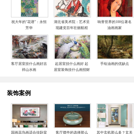
祝大年的“花谱”：永恒
湖北省美术院：艺术呈
响誉世界的100位著名
芳华
现建党百年壮丽航程
油画画家
客厅居室挂什么画好吉
起居室挂什么画好 起
手绘油画的优缺点
祥山水画
居室装饰挂什么画招财
装饰案例
国画花鸟画适合挂卧室
客厅摆件的选择那么
其中玄机那么多？玄关