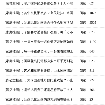
就不担心啦
[装饰案例]
;
客厅摆件的选择那么多？千万不能
阅读：624
挑花眼
[家庭挂画]
;
其中玄机那么多？玄关处挂山水国
阅读：1077
画的意义
[家庭挂画]
;
到底风景油画适合挂什么地方？我
阅读：3505
来告诉你
[家庭挂画]
;
了解客厅适合挂什么画，可千万不
阅读：673
能选错了！
[酒店挂画]
;
一篇文章来告诉你酒店装饰画如何
阅读：1190
选择
[家庭挂画]
;
每一件都是艺术，一起来看雕塑工
阅读：848
艺品展现的世界
[家庭挂画]
;
国画花鸟门道那么多？可千万别选
阅读：625
错了
[家庭挂画]
;
艺术和意境要兼得，山水国画满足
阅读：811
你
[办公室挂画]
;
为何国画牡丹如此受欢迎？不止
阅读：727
是花开富贵寓意好
[酒店挂画]
;
是艺术提升了还是思想开放了？人
阅读：766
体油画突然大热
[家庭挂画]
;
油画风景油画的魅力到底在哪里？
阅读：23