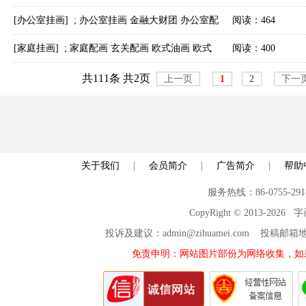
际图
字画美客户订制作品安装实际图
[办公室挂画]
;
办公室挂画 金融大财团 办公室配
阅读：464
画 二次大修改 一次比一次有气势 字画美客户订
[家庭挂画]
;
家庭配画 玄关配画 欧式油画 欧式
阅读：400
制作品安装实际图
装修风格 字画美客户订制作品安装实际图
共111条 共2页
上一页
1
2
下一
关于我们
|
会员简介
|
广告简介
|
帮助
服务热线：86-0755-29
CopyRight © 2013-2026
投诉及建议：admin@zihuamei.com 投稿
免责申明：网站图片部份为网络收集，如