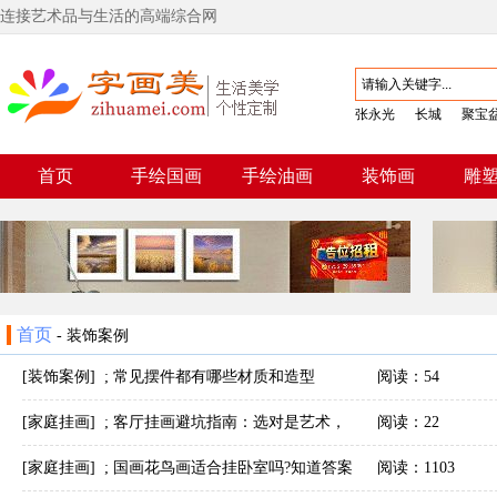
连接艺术品与生活的高端综合网
张永光
长城
聚宝
首页
手绘国画
手绘油画
装饰画
雕
首页
-
装饰案例
[装饰案例]
;
常见摆件都有哪些材质和造型
阅读：54
[家庭挂画]
;
客厅挂画避坑指南：选对是艺术，
阅读：22
挂错毁风水
[家庭挂画]
;
国画花鸟画适合挂卧室吗?知道答案
阅读：1103