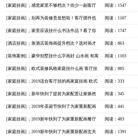
[家庭挂画]
;
感觉家里不够档次？你少一副客厅
阅读：1547
装饰画！
[家庭挂画]
;
别再为装修贵发愁啦！客厅摆件也
阅读：1107
有大作用
[家庭挂画]
;
家里应该挂什么书法作品？看了你
阅读：1747
就知道啦！
[酒店挂画]
;
靠酒店装饰画提升档次？选对画才
阅读：863
行！
[装饰案例]
;
豪华别墅挂什么字画好 山水画 有寓
阅读：1103
意又好看的风水油画是首选 字画美客户真实案例
[家庭挂画]
;
欧式装修风格家庭挂什么画 客厅挂
阅读：885
画 欧式风格配画 字画美客户订制作品安装实际
[家庭挂画]
;
2019适合客厅挂的画家庭挂画 欧式
阅读：333
图
风格配画 字画美客户订制作品安装实际图
[家庭挂画]
;
新年快到了提前为家配置让家焕然
阅读：345
一新卧室挂画字画美客户订制作品安装实际图
[家庭挂画]
;
2019年圣诞节快到了为家重新配画
阅读：441
玄关挂画字画美客户订制作品安装实际图
[家庭挂画]
;
2019新年快到了为家重新配画餐厅
阅读：483
挂画字画美客户订制作品安装实际图
[家庭挂画]
;
2019新年快到了为家重新配画玄关
阅读：1391