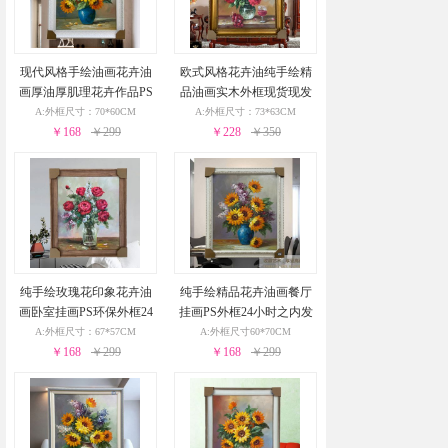
现代风格手绘油画花卉油
欧式风格花卉油纯手绘精
画厚油厚肌理花卉作品PS
品油画实木外框现货现发
环保外框现货现发24小时
葡萄花瓶与酒杯24小时之
A:外框尺寸：70*60CM
A:外框尺寸：73*63CM
￥168
之内发货
￥299
￥228
内发货
￥350
纯手绘玫瑰花印象花卉油
纯手绘精品花卉油画餐厅
画卧室挂画PS环保外框24
挂画PS外框24小时之内发
小时之内发货
货
A:外框尺寸：67*57CM
A:外框尺寸60*70CM
￥168
￥299
￥168
￥299