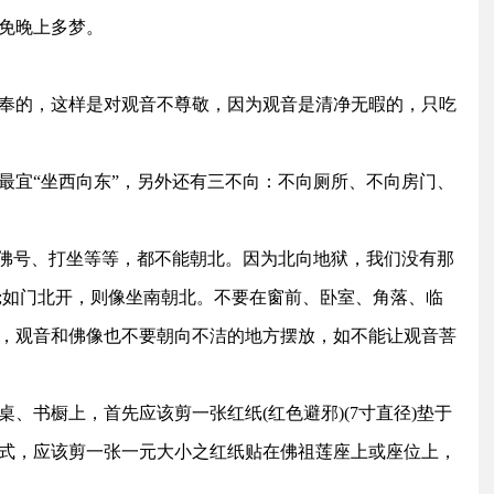
免晚上多梦。
奉的，这样是对观音不尊敬，因为观音是清净无暇的，只吃
最宜“坐西向东”，另外还有三不向：不向厕所、不向房门、
念佛号、打坐等等，都不能朝北。因为北向地狱，我们没有那
;如门北开，则像坐南朝北。不要在窗前、卧室、角落、临
，观音和佛像也不要朝向不洁的地方摆放，如不能让观音菩
、书橱上，首先应该剪一张红纸(红色避邪)(7寸直径)垫于
式，应该剪一张一元大小之红纸贴在佛祖莲座上或座位上，