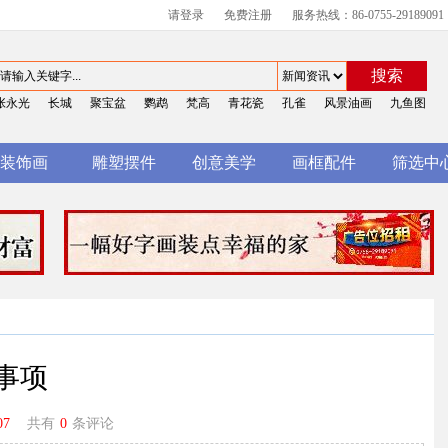
请登录
免费注册
服务热线：86-0755-29189091
搜索
张永光
长城
聚宝盆
鹦鹉
梵高
青花瓷
孔雀
风景油画
九鱼图
装饰画
雕塑摆件
创意美学
画框配件
筛选中
事项
07
共有
0
条评论