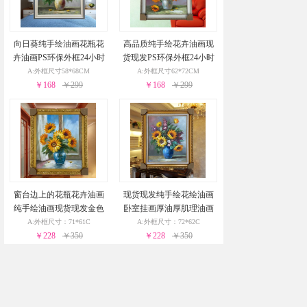
向日葵纯手绘油画花瓶花
高品质纯手绘花卉油画现
卉油画PS环保外框24小时
货现发PS环保外框24小时
之内发货
之内发货
A:外框尺寸58*68CM
A:外框尺寸62*72CM
￥168
￥299
￥168
￥299
窗台边上的花瓶花卉油画
现货现发纯手绘花绘油画
纯手绘油画现货现发金色
卧室挂画厚油厚肌理油画
实木外框24小时之内发货
实木外框24小时之内发货
A:外框尺寸：71*61C
A:外框尺寸：72*62C
￥228
￥350
￥228
￥350