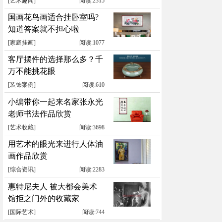
[
艺术趣闻
]
阅读:2315
国画花鸟画适合挂卧室吗?
知道答案就不担心啦
[
家庭挂画
]
阅读:1077
客厅摆件的选择那么多？千
万不能挑花眼
[
装饰案例
]
阅读:610
小编带你一起来名家张永光
老师书法作品欣赏
[
艺术收藏
]
阅读:3698
用艺术的眼光来进行人体油
画作品欣赏
[
综合资讯
]
阅读:2283
惠特尼夫人 被大都会美术
馆拒之门外的收藏家
[
国际艺术
]
阅读:744