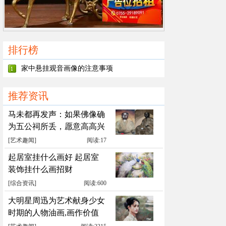
排行榜
家中悬挂观音画像的注意事项
推荐资讯
马未都再发声：如果佛像确
为五公祠所丢，愿意高高兴
兴送回
[
艺术趣闻
]
阅读:17
起居室挂什么画好 起居室
装饰挂什么画招财
[
综合资讯
]
阅读:600
大明星周迅为艺术献身少女
时期的人物油画,画作价值
累计千万元