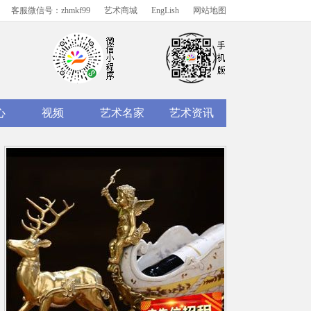
客服微信号：zhmkf99
艺术商城
EngLish
网站地图
心
视频
艺术名家
艺术资讯