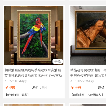
手绘
朝鲜油画金钢鹦鹉纯手绘动物写实油画
精品超写实动物油画一
英明神武送领导油画实木外框
办公室动
书房办公室挂画
超写实
物油画金钢鹦鹉手绘油画
画
A：72*50CM画芯
A：100*75CM画芯
￥499
￥999
原价：
800
原价
【
动物油画
---
鹦鹉
】
【
动物油画
---
八骏图马头
】