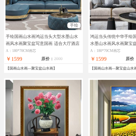
手绘
手绘国画山水画鸿运当头大型水墨山水
鸿运当头传统中华手绘
画风水画聚宝盆写意国画
适合大厅酒店
水墨山水画风水画聚宝
客厅的水墨山水画
好青山绿水红山头迎客
A：180*70CM画芯
A：180*70CM画芯
￥1599
￥1599
原价：
2000
原价
【
国画山水画
---
聚宝盆山水画
】
【
国画山水画
---
聚宝盆山水