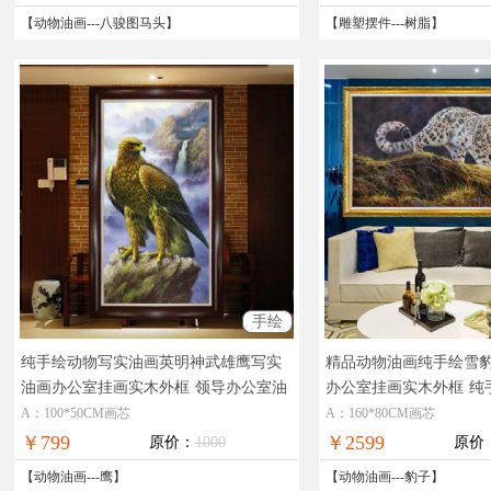
【
动物油画
---
八骏图马头
】
【
雕塑摆件
---
树脂
】
手绘
纯手绘动物写实油画英明神武雄鹰写实
精品动物油画纯手绘雪
油画办公室挂画实木外框
领导办公室油
办公室挂画实木外框
纯
画动物油画雄鹰图
实油画作品收藏动物油
A：100*50CM画芯
A：160*80CM画芯
￥799
￥2599
原价：
1000
原价
【
动物油画
---
鹰
】
【
动物油画
---
豹子
】