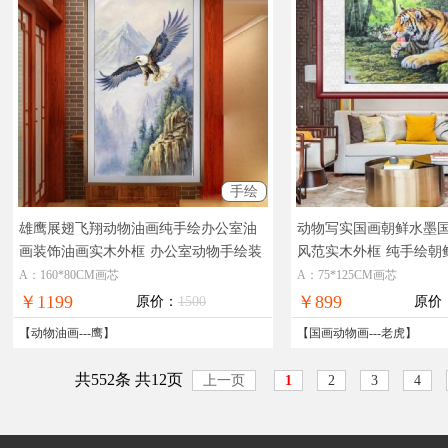
手绘
雄鹰展翅飞翔动物油画纯手绘办公室油
动物写实国画朝鲜水墨
画装饰油画实木外框
办公室动物手绘装
风范实木外框
纯手绘朝
饰油画雄鹰油画
图
A：160*80CM画芯
A：75*125CM画芯
￥1199
￥899
原价：
1500
原价
【
动物油画
---
鹰
】
【
国画动物画
---
老虎
】
共552条 共12页
上一页
1
2
3
4