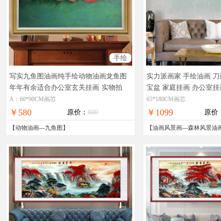
手绘
写实九鱼图油画纯手绘动物油画龙鱼图
实力派画家 手绘油画 刀
年年有余适合办公室玄关挂画
实物拍
宝盆 家庭挂画 办公室挂
摄，现货图片，在线支付，全国免邮
物拍摄，现货图片，在
A：60*90CM画芯
65*180CM画芯
邮
￥580
￥1099
原价：
800
原价
【
动物油画
---
九鱼图
】
【
油画风景画
---
森林风景油