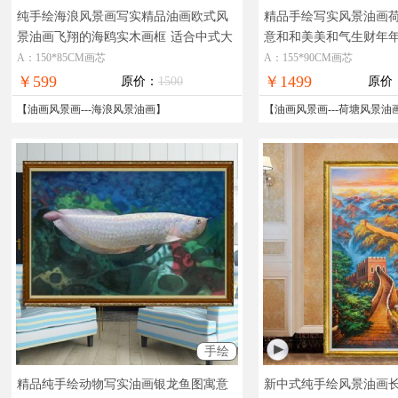
纯手绘海浪风景画写实精品油画欧式风
精品手绘写实风景油画
景油画飞翔的海鸥实木画框
适合中式大
意和和美美和气生财年
型酒店客厅海湾风景油画
中式荷花风景油画
A：150*85CM画芯
A：155*90CM画芯
￥599
￥1499
原价：
1500
原价
【
油画风景画
---
海浪风景油画
】
【
油画风景画
---
荷塘风景油
手绘
精品纯手绘动物写实油画银龙鱼图寓意
新中式纯手绘风景油画