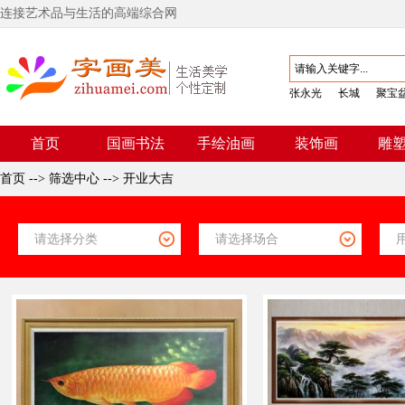
连接艺术品与生活的高端综合网
张永光
长城
聚宝
首页
国画书法
手绘油画
装饰画
雕
首页
-->
筛选中心
-->
开业大吉