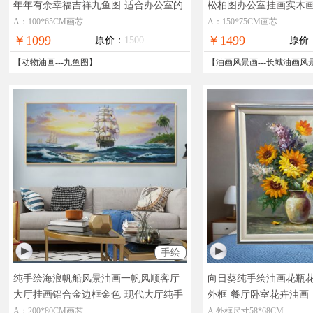
年年有余幸福吉祥九鱼图
适合办公室的
松柏图办公室挂画实木
纯手绘动物油画作品
玄关的新中式长城油画
A：100*65CM画芯
A：150*75CM画芯
￥1099
￥1499
原价：
1500
原价
【
动物油画
---
九鱼图
】
【
油画风景画
---
长城油画风
手绘
纯手绘海浪帆船风景油画一帆风顺客厅
向日葵纯手绘油画花瓶花
大厅挂画铝合金边框金色
现代大厅纯手
外框
餐厅卧室花卉油画
绘风景海景油画
A：200*80CM画芯
A:外框尺寸58*68CM