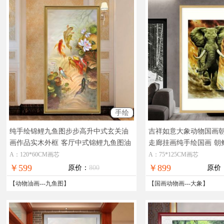
手绘
纯手绘锦鲤九鱼图步步高升中式玄关油
吉祥如意大象动物国画
画作品实木外框
客厅中式锦鲤九鱼图油
走廊挂画纯手绘国画
朝
画作品
大象图
A：120*60CM画芯
A：75*125CM画芯
￥599
￥899
原价：
800
原价
【
动物油画
---
九鱼图
】
【
国画动物画
---
大象
】