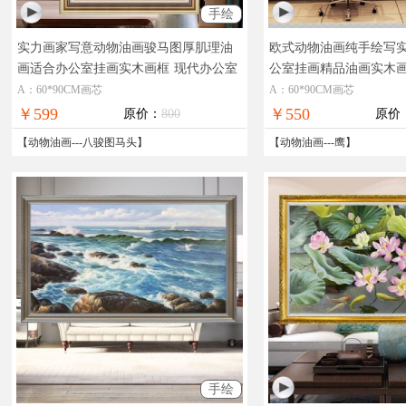
手绘
实力画家写意动物油画骏马图厚肌理油
欧式动物油画纯手绘写
画适合办公室挂画实木画框
现代办公室
公室挂画精品油画实木
品质动物油画骏马图
士办公室挂画
A：60*90CM画芯
A：60*90CM画芯
￥599
￥550
原价：
800
原价
【
动物油画
---
八骏图马头
】
【
动物油画
---
鹰
】
手绘