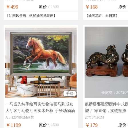
￥499
￥168
原价：
1500
原价
【
油画风景画
---
帆船油画风景画
】
【
油画花卉
---
向日葵
】
手绘
一马当先纯手绘写实动物油画马到成功
麒麟辟邪雕塑摆件中式
大厅客厅动物油画实木外框
手绘动物油
塑
厂家直销，实物拍摄
画写实写匹
国免邮
A：120*80CM画芯
20*10*19CM
￥1199
￥179
原价：
1500
原价