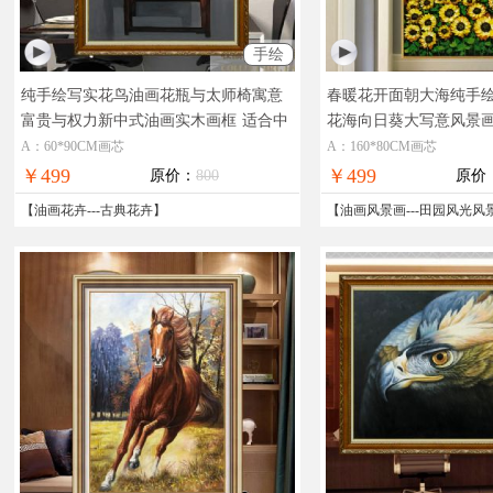
手绘
纯手绘写实花鸟油画花瓶与太师椅寓意
春暖花开面朝大海纯手
富贵与权力新中式油画实木画框
适合中
花海向日葵大写意风景
式装饰客厅办公室手绘花鸟油画
田园风光风景油画
A：60*90CM画芯
A：160*80CM画芯
￥499
￥499
原价：
800
原价
【
油画花卉
---
古典花卉
】
【
油画风景画
---
田园风光风