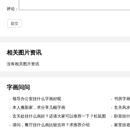
评论：
相关图片资讯
没有相关图片资讯
字画问问
领导办公室挂什么字画好呢
书房字
本人搬新家，求分享几幅字画
玄关风
玄关处挂什么画好？还请大家可以推荐一下？松鼠图
卧室挂
适合么？
请问，餐厅挂什么画比较吉祥？求推荐介绍
幅
家里挂