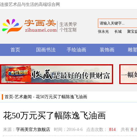
连接艺术品与生活的高端综合网
张永光
长城
聚宝
首页
国画书法
手绘油画
装饰画
雕
首页
-
艺术趣闻
- 花50万元买了幅陈逸飞油画
花50万元买了幅陈逸飞油画
来源：
字画美官方旗舰店
时间：2016-4-6 点击次数：
814
共有
0