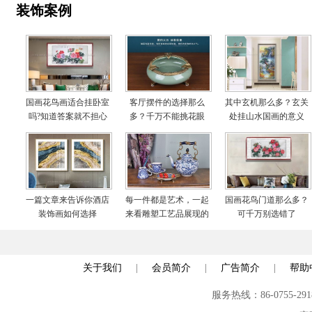
装饰案例
国画花鸟画适合挂卧室
客厅摆件的选择那么
其中玄机那么多？玄关
吗?知道答案就不担心
多？千万不能挑花眼
处挂山水国画的意义
啦
一篇文章来告诉你酒店
每一件都是艺术，一起
国画花鸟门道那么多？
装饰画如何选择
来看雕塑工艺品展现的
可千万别选错了
世界
关于我们
|
会员简介
|
广告简介
|
帮助
服务热线：86-0755-29