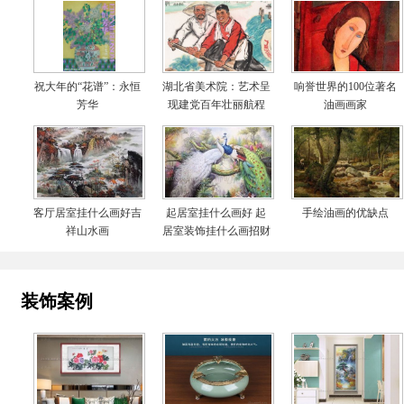
祝大年的“花谱”：永恒
湖北省美术院：艺术呈
响誉世界的100位著名
芳华
现建党百年壮丽航程
油画画家
客厅居室挂什么画好吉
起居室挂什么画好 起
手绘油画的优缺点
祥山水画
居室装饰挂什么画招财
装饰案例