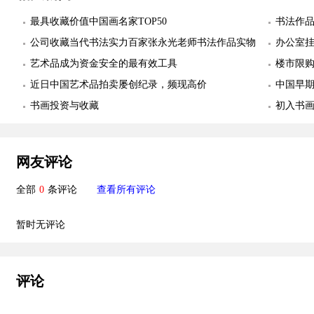
最具收藏价值中国画名家TOP50
书法作
公司收藏当代书法实力百家张永光老师书法作品实物
欣赏
办公室挂
照片欣赏
艺术品成为资金安全的最有效工具
订制作
楼市限购
近日中国艺术品拍卖屡创纪录，频现高价
中国早
书画投资与收藏
初入书
网友评论
全部
0
条评论
查看所有评论
暂时无评论
评论