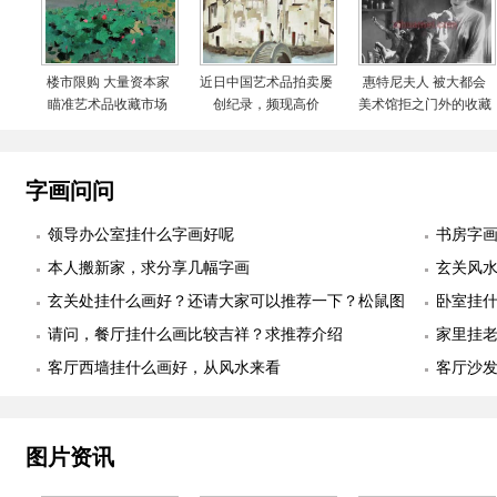
楼市限购 大量资本家
近日中国艺术品拍卖屡
惠特尼夫人 被大都会
瞄准艺术品收藏市场
创纪录，频现高价
美术馆拒之门外的收藏
家
字画问问
领导办公室挂什么字画好呢
书房字
本人搬新家，求分享几幅字画
玄关风
玄关处挂什么画好？还请大家可以推荐一下？松鼠图
卧室挂
适合么？
请问，餐厅挂什么画比较吉祥？求推荐介绍
幅
家里挂
客厅西墙挂什么画好，从风水来看
客厅沙
图片资讯