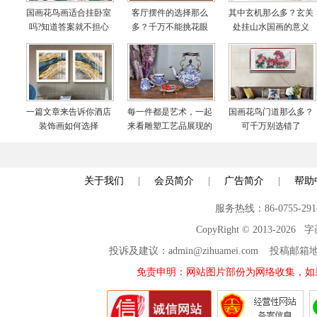
国画花鸟画适合挂卧室
客厅摆件的选择那么
其中玄机那么多？玄关
吗?知道答案就不担心
多？千万不能挑花眼
处挂山水国画的意义
啦
一篇文章来告诉你酒店
每一件都是艺术，一起
国画花鸟门道那么多？
装饰画如何选择
来看雕塑工艺品展现的
可千万别选错了
世界
关于我们
|
会员简介
|
广告简介
|
帮助
服务热线：86-0755-29
CopyRight © 2013-2026
投诉及建议：admin@zihuamei.com 投稿
免责申明：网站图片部份为网络收集，如