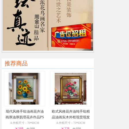
推荐商品
现代风格手绘油画花卉油
欧式风格花卉油纯手绘精
画厚油厚肌理花卉作品PS
品油画实木外框现货现发
环保外框现货现发24小时
葡萄花瓶与酒杯24小时之
A:外框尺寸：70*60CM
A:外框尺寸：73*63CM
￥168
之内发货
￥299
￥228
内发货
￥350