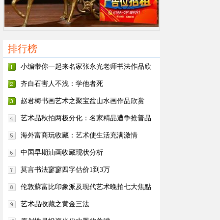
排行榜
小编带你一起来名家张永光老师书法作品欣
赏
齐白石害人不浅：学他者死
赵君梅书画艺术之聚宝盆山水画作品欣赏
艺术品秋拍两极分化：名家精品遭争抢普品
少人问津
海外富商玩收藏：艺术使生活充满激情
中国早期油画收藏现状分析
莫言书法寥寥四字估价1到3万
伦敦蘇富比印象派及现代艺术晚拍七大焦點
艺术品收藏之黄金三法