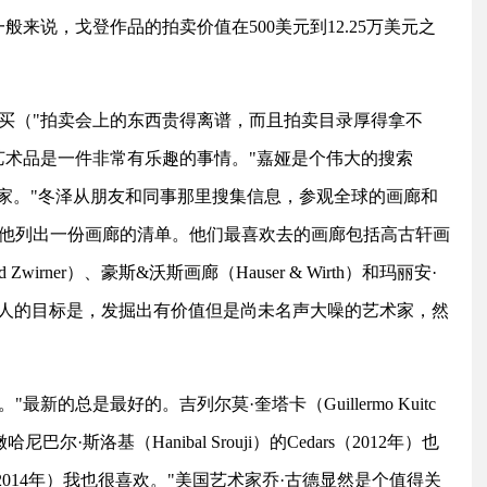
错。"一般来说，戈登作品的拍卖价值在500美元到12.25万美元之
买（"拍卖会上的东西贵得离谱，而且拍卖目录厚得拿不
艺术品是一件非常有乐趣的事情。"嘉娅是个伟大的搜索
术家。"冬泽从朋友和同事那里搜集信息，参观全球的画廊和
他列出一份画廊的清单。他们最喜欢去的画廊包括高古轩画
Zwirner）、豪斯&沃斯画廊（Hauser & Wirth）和玛丽安·
）。他们两人的目标是，发掘出有价值但是尚未名声大噪的艺术家，然
的总是最好的。吉列尔莫·奎塔卡（Guillermo Kuitc
尼巴尔·斯洛基（Hanibal Srouji）的Cedars（2012年）也
Bite（2014年）我也很喜欢。"美国艺术家乔·古德显然是个值得关