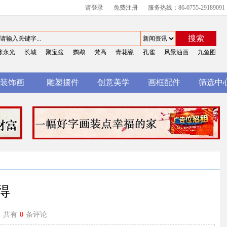
请登录
免费注册
服务热线：86-0755-29189091
搜索
张永光
长城
聚宝盆
鹦鹉
梵高
青花瓷
孔雀
风景油画
九鱼图
装饰画
雕塑摆件
创意美学
画框配件
筛选中
得
共有
0
条评论