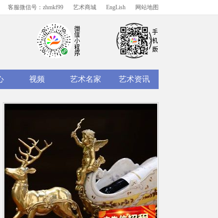
客服微信号：zhmkf99
艺术商城
EngLish
网站地图
心
视频
艺术名家
艺术资讯