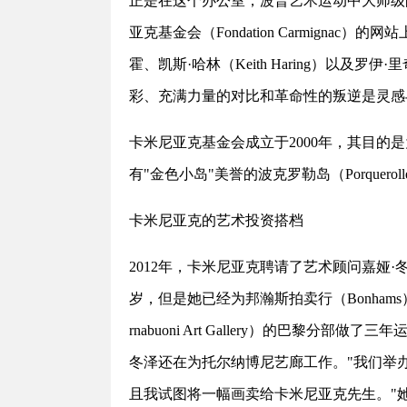
正是在这个办公室，波普艺术运动中大师级
亚克基金会（Fondation Carmigna
霍、凯斯·哈林（Keith Haring）以及罗伊·
彩、充满力量的对比和革命性的叛逆是灵感
卡米尼亚克基金会成立于2000年，其目
有"金色小岛"美誉的波克罗勒岛（Porquero
卡米尼亚克的艺术投资搭档
2012年，卡米尼亚克聘请了艺术顾问嘉娅·冬泽
岁，但是她已经为邦瀚斯拍卖行（Bonha
rnabuoni Art Gallery）的巴黎分部
冬泽还在为托尔纳博尼艺廊工作。"我们举办了一场
且我试图将一幅画卖给卡米尼亚克先生。"她说