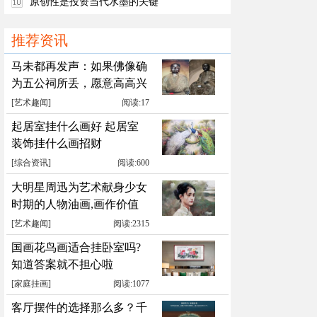
原创性是投资当代水墨的关键
推荐资讯
马未都再发声：如果佛像确
为五公祠所丢，愿意高高兴
兴送回
[
艺术趣闻
]
阅读:17
起居室挂什么画好 起居室
装饰挂什么画招财
[
综合资讯
]
阅读:600
大明星周迅为艺术献身少女
时期的人物油画,画作价值
累计千万元
[
艺术趣闻
]
阅读:2315
国画花鸟画适合挂卧室吗?
知道答案就不担心啦
[
家庭挂画
]
阅读:1077
客厅摆件的选择那么多？千