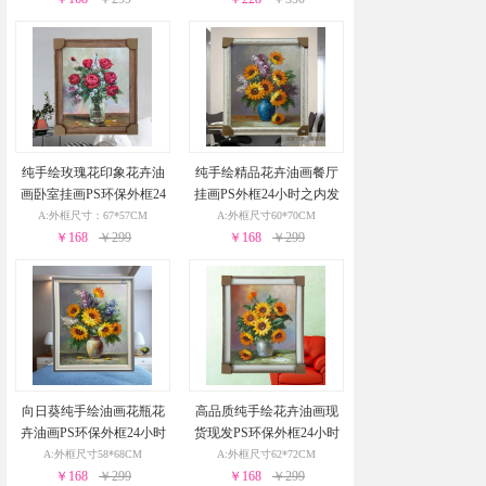
纯手绘玫瑰花印象花卉油
纯手绘精品花卉油画餐厅
画卧室挂画PS环保外框24
挂画PS外框24小时之内发
小时之内发货
货
A:外框尺寸：67*57CM
A:外框尺寸60*70CM
￥168
￥299
￥168
￥299
向日葵纯手绘油画花瓶花
高品质纯手绘花卉油画现
卉油画PS环保外框24小时
货现发PS环保外框24小时
之内发货
之内发货
A:外框尺寸58*68CM
A:外框尺寸62*72CM
￥168
￥299
￥168
￥299