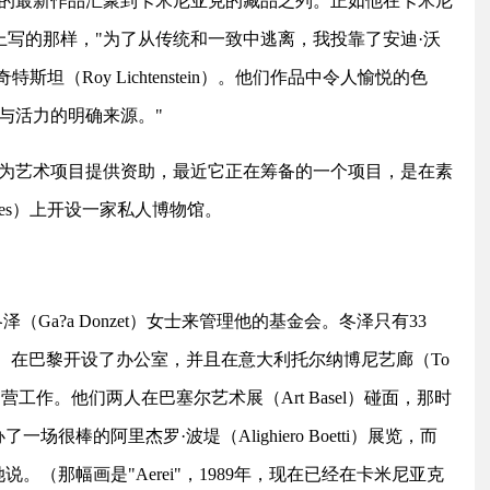
的最新作品汇聚到卡米尼亚克的藏品之列。正如他在卡米尼
c）的网站上写的那样，"为了从传统和一致中逃离，我投靠了安迪·沃
里奇特斯坦（Roy Lichtenstein）。他们作品中令人愉悦的色
与活力的明确来源。"
的是为艺术项目提供资助，最近它正在筹备的一个项目，是在素
lles）上开设一家私人博物馆。
（Ga?a Donzet）女士来管理他的基金会。冬泽只有33
ms）在巴黎开设了办公室，并且在意大利托尔纳博尼艺廊（To
做了三年运营工作。他们两人在巴塞尔艺术展（Art Basel）碰面，那时
很棒的阿里杰罗·波堤（Alighiero Boetti）展览，而
。（那幅画是"Aerei"，1989年，现在已经在卡米尼亚克