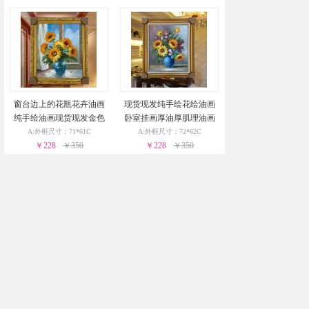
窗台边上的花瓶花卉油画
现货现发纯手绘花绘油画
纯手绘油画现货现发金色
卧室挂画厚油厚肌理油画
实木外框24小时之内发货
实木外框24小时之内发货
A:外框尺寸：71*61C
A:外框尺寸：72*62C
￥228
￥350
￥228
￥350