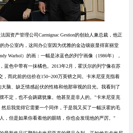
）是法国资产管理公司Carmignac Gestion的创始人兼总裁，他正
ome）的办公室内，这间办公室因为优雅的金边镶嵌显得富丽堂
y Warhol）的画：一幅是冰蓝色的列宁画像（1986年），
，蓝色中带有一抹橘色。2013年2月，霍沃尔的列宁像在苏
格成交，而此前的估价在150~200万英镑之间。卡米尼亚克指着
的大脑、缺乏情感起伏的性格和他那审视的目光。我看到了
摆不定，也不会踌躇犹豫。他甚至是非人的。"卡米尼亚克
，然后我觉得它需要一个同伴，于是我又买了一幅沃霍的毛
人，但是如果你看着他的眼睛，你也会发现他的严厉。"