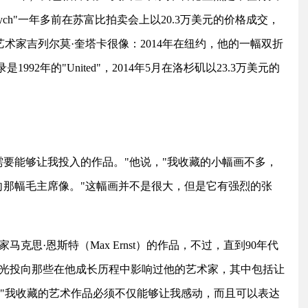
 Triptych"一年多前在苏富比拍卖会上以20.3万美元的价格成交，
艺术家吉列尔莫·奎塔卡很像：2014年在纽约，他的一幅双折
992年的"United"，2014年5月在洛杉矶以23.3万美元的
需要能够让我投入的作品。"他说，"我收藏的小幅画不多，
向那幅毛主席像。"这幅画并不是很大，但是它有强烈的张
克思·恩斯特（Max Ernst）的作品，不过，直到90年代
光投向那些在他成长历程中影响过他的艺术家，其中包括让
squiat）。"我收藏的艺术作品必须不仅能够让我感动，而且可以表达