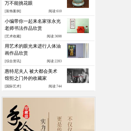
万不能挑花眼
[
装饰案例
]
阅读:610
小编带你一起来名家张永光
老师书法作品欣赏
[
艺术收藏
]
阅读:3698
用艺术的眼光来进行人体油
画作品欣赏
[
综合资讯
]
阅读:2283
惠特尼夫人 被大都会美术
馆拒之门外的收藏家
[
国际艺术
]
阅读:744