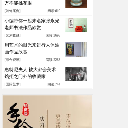
万不能挑花眼
[
装饰案例
]
阅读:610
小编带你一起来名家张永光
老师书法作品欣赏
[
艺术收藏
]
阅读:3698
用艺术的眼光来进行人体油
画作品欣赏
[
综合资讯
]
阅读:2283
惠特尼夫人 被大都会美术
馆拒之门外的收藏家
[
国际艺术
]
阅读:744