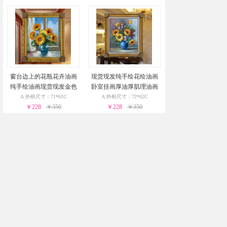
窗台边上的花瓶花卉油画
现货现发纯手绘花绘油画
纯手绘油画现货现发金色
卧室挂画厚油厚肌理油画
实木外框24小时之内发货
实木外框24小时之内发货
A:外框尺寸：71*61C
A:外框尺寸：72*62C
￥228
￥350
￥228
￥350