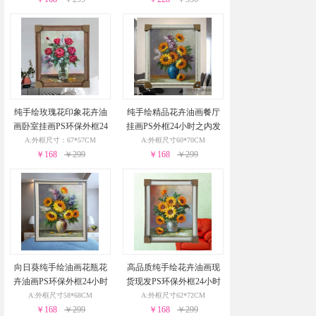
纯手绘玫瑰花印象花卉油
纯手绘精品花卉油画餐厅
画卧室挂画PS环保外框24
挂画PS外框24小时之内发
小时之内发货
货
A:外框尺寸：67*57CM
A:外框尺寸60*70CM
￥168
￥299
￥168
￥299
向日葵纯手绘油画花瓶花
高品质纯手绘花卉油画现
卉油画PS环保外框24小时
货现发PS环保外框24小时
之内发货
之内发货
A:外框尺寸58*68CM
A:外框尺寸62*72CM
￥168
￥299
￥168
￥299