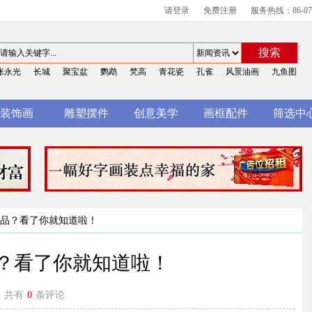
请登录
免费注册
服务热线：86-0755
搜索
张永光
长城
聚宝盆
鹦鹉
梵高
青花瓷
孔雀
风景油画
九鱼图
装饰画
雕塑摆件
创意美学
画框配件
筛选中
作品？看了你就知道啦！
？看了你就知道啦！
共有
0
条评论