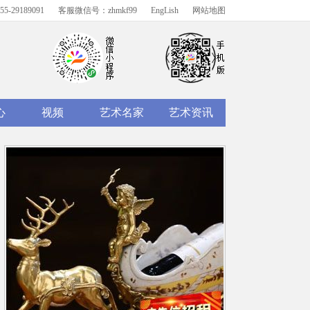
-29189091
客服微信号：zhmkf99
EngLish
网站地图
心
视频
艺术名家
艺术资讯