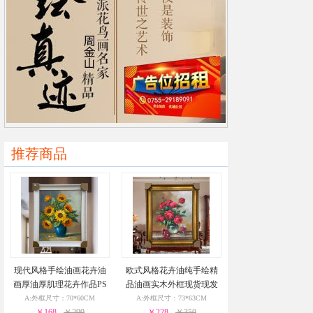
推荐商品
现代风格手绘油画花卉油
欧式风格花卉油纯手绘精
画厚油厚肌理花卉作品PS
品油画实木外框现货现发
环保外框现货现发24小时
葡萄花瓶与酒杯24小时之
A:外框尺寸：70*60CM
A:外框尺寸：73*63CM
￥168
之内发货
￥299
￥228
内发货
￥350