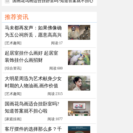
国画花鸟画适合挂卧室吗?知道答案就不担心
啦
推荐资讯
马未都再发声：如果佛像确
为五公祠所丢，愿意高高兴
兴送回
[
艺术趣闻
]
阅读:17
起居室挂什么画好 起居室
装饰挂什么画招财
[
综合资讯
]
阅读:600
大明星周迅为艺术献身少女
时期的人物油画,画作价值
累计千万元
[
艺术趣闻
]
阅读:2315
国画花鸟画适合挂卧室吗?
知道答案就不担心啦
[
家庭挂画
]
阅读:1077
客厅摆件的选择那么多？千