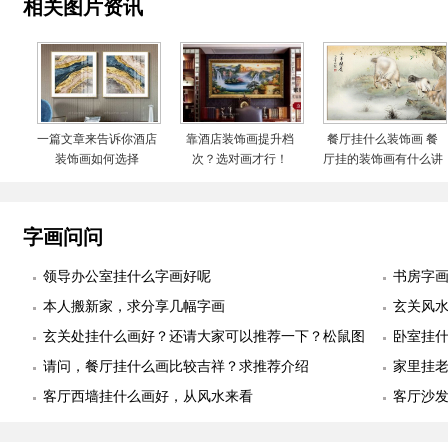
相关图片资讯
一篇文章来告诉你酒店
靠酒店装饰画提升档
餐厅挂什么装饰画 餐
装饰画如何选择
次？选对画才行！
厅挂的装饰画有什么讲
究
字画问问
领导办公室挂什么字画好呢
书房字
本人搬新家，求分享几幅字画
玄关风
玄关处挂什么画好？还请大家可以推荐一下？松鼠图
卧室挂
适合么？
请问，餐厅挂什么画比较吉祥？求推荐介绍
幅
家里挂
客厅西墙挂什么画好，从风水来看
客厅沙