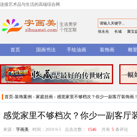
连接艺术品与生活的高端综合网
张永光
长城
聚宝
首页
国画书法
手绘油画
装饰画
雕
首页
-
装饰案例
-
家庭挂画
- 感觉家里不够档次？你少一副客厅装饰画
感觉家里不够档次？你少一副客厅
来源：
字画美
时间：2019-9-5 点击次数：
1546
共有
5
条评论