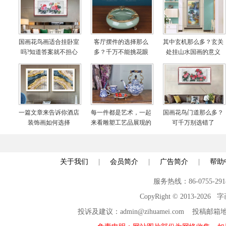
国画花鸟画适合挂卧室
客厅摆件的选择那么
其中玄机那么多？玄关
吗?知道答案就不担心
多？千万不能挑花眼
处挂山水国画的意义
啦
一篇文章来告诉你酒店
每一件都是艺术，一起
国画花鸟门道那么多？
装饰画如何选择
来看雕塑工艺品展现的
可千万别选错了
世界
关于我们
|
会员简介
|
广告简介
|
帮助
服务热线：86-0755-29
CopyRight © 2013-2026
投诉及建议：admin@zihuamei.com 投稿