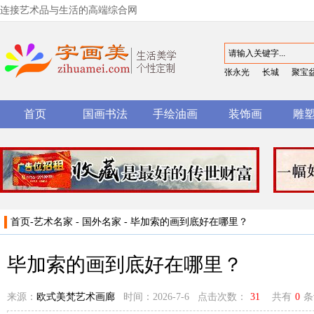
连接艺术品与生活的高端综合网
张永光
长城
聚宝
首页
国画书法
手绘油画
装饰画
雕
首页
-
艺术名家
-
国外名家
- 毕加索的画到底好在哪里？
毕加索的画到底好在哪里？
来源：
欧式美梵艺术画廊
时间：2026-7-6 点击次数：
31
共有
0
条