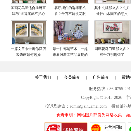
国画花鸟画适合挂卧室
客厅摆件的选择那么
其中玄机那么多？玄关
吗?知道答案就不担心
多？千万不能挑花眼
处挂山水国画的意义
啦
一篇文章来告诉你酒店
每一件都是艺术，一起
国画花鸟门道那么多？
装饰画如何选择
来看雕塑工艺品展现的
可千万别选错了
世界
关于我们
|
会员简介
|
广告简介
|
帮助
服务热线：86-0755-29
CopyRight © 2013-2026
投诉及建议：admin@zihuamei.com 投稿
免责申明：网站图片部份为网络收集，如