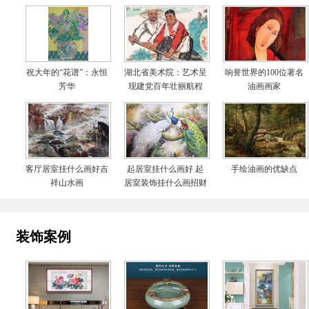
祝大年的“花谱”：永恒
湖北省美术院：艺术呈
响誉世界的100位著名
芳华
现建党百年壮丽航程
油画画家
客厅居室挂什么画好吉
起居室挂什么画好 起
手绘油画的优缺点
祥山水画
居室装饰挂什么画招财
装饰案例