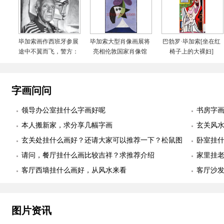
毕加索画作西班牙参展
毕加索大型肖像画展将
巴勃罗·毕加索[坐在红
途中不翼而飞，警方：
亮相伦敦国家肖像馆
椅子上的大裸妇]
正调查
字画问问
领导办公室挂什么字画好呢
书房字
本人搬新家，求分享几幅字画
玄关风
玄关处挂什么画好？还请大家可以推荐一下？松鼠图
卧室挂
适合么？
请问，餐厅挂什么画比较吉祥？求推荐介绍
幅
家里挂
客厅西墙挂什么画好，从风水来看
客厅沙
图片资讯