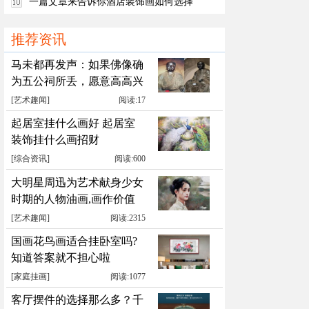
长办公室配画 办公室玄关挂画 字画美客户订制
一篇文章来告诉你酒店装饰画如何选择
作品安装实际图
推荐资讯
马未都再发声：如果佛像确
为五公祠所丢，愿意高高兴
兴送回
[
艺术趣闻
]
阅读:17
起居室挂什么画好 起居室
装饰挂什么画招财
[
综合资讯
]
阅读:600
大明星周迅为艺术献身少女
时期的人物油画,画作价值
累计千万元
[
艺术趣闻
]
阅读:2315
国画花鸟画适合挂卧室吗?
知道答案就不担心啦
[
家庭挂画
]
阅读:1077
客厅摆件的选择那么多？千