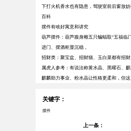
下打火机香水也有隐患，驾驶室前后窗放妨碍
百科‌
摆件有啥好寓意和讲究
‌葫芦摆件‌：葫芦腹身雕五只蝙蝠取“五福
进门、摆酒柜显沉稳 。
‌招财类‌：聚宝盆、招财猫、玉白菜都有招
‌属虎人参考‌：有说法称黄水晶、黑曜石
麒麟助力事业、粉水晶让性格更柔和，但这
关键字：
摆件
上一条：