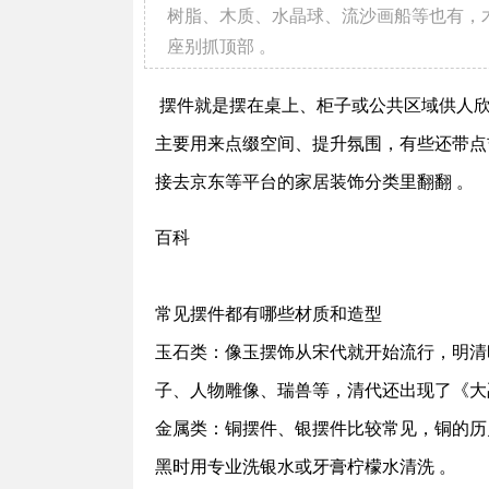
树脂、木质、水晶球、流沙画船等也有，
座别抓顶部 。‌‌
摆件就是摆在桌上、柜子或公共区域供人欣
主要用来点缀空间、提升氛围，有些还带点
接去京东等平台的家居装饰分类里翻翻 。‌‌
百科‌
常见摆件都有哪些材质和造型
‌玉石类‌：像玉摆饰从宋代就开始流行，
子、人物雕像、瑞兽等，清代还出现了《大
‌金属类‌：铜摆件、银摆件比较常见，铜
黑时用专业洗银水或牙膏柠檬水清洗 。