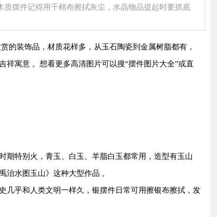
木质摆件记得用干棉布擦拭灰尘，水晶物品提起时要抓底
赏的装饰品‌，材质花样多，从玉石陶瓷到金属树脂都有，
吉祥寓意 。想看更多高清图片可以搜“摆件图片大全”或直
明清时期特别火，青玉、白玉、羊脂白玉都常用，造型有玉山
禹治水图玉山》这种大型作品 。
的历史几乎和人类文明一样久，银摆件日常可用擦银布擦拭，发