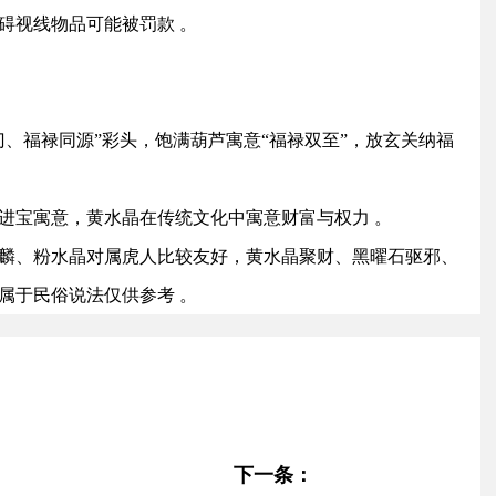
视线物品可能被罚款 。‌‌
临门、福禄同源”彩头，饱满葫芦寓意“福禄双至”，放玄关纳福
财进宝寓意，黄水晶在传统文化中寓意财富与权力 。
、麒麟、粉水晶对属虎人比较友好，黄水晶聚财、黑曜石驱邪、
属于民俗说法仅供参考 。
下一条：