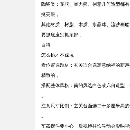
‌陶瓷类‌：花瓶、暴力熊、创意几何造型
挺亮眼 。
‌其他材质‌：树脂、木质、水晶球、流沙
要抓底座别抓顶部 。‌‌
百科‌
怎么挑才不踩坑
‌看位置选题材‌：玄关适合选寓意纳福的
精致的 。
‌搭配整体风格‌：简约风选白色或几何造
。
‌注意尺寸比例‌：玄关台面选二十多厘米
。
‌车载摆件要小心‌：后视镜挂饰晃动会影