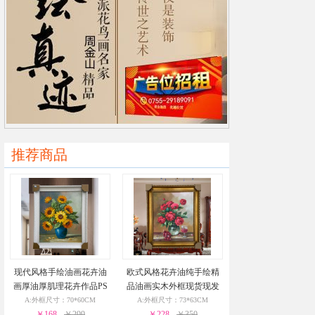
推荐商品
现代风格手绘油画花卉油
欧式风格花卉油纯手绘精
画厚油厚肌理花卉作品PS
品油画实木外框现货现发
环保外框现货现发24小时
葡萄花瓶与酒杯24小时之
A:外框尺寸：70*60CM
A:外框尺寸：73*63CM
￥168
之内发货
￥299
￥228
内发货
￥350