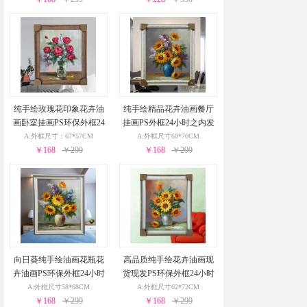
纯手绘玫瑰花印象花卉油
纯手绘精品花卉油画餐厅
画卧室挂画PS环保外框24
挂画PS外框24小时之内发
小时之内发货
货
A:外框尺寸：67*57CM
A:外框尺寸60*70CM
￥168
￥299
￥168
￥299
向日葵纯手绘油画花瓶花
高品质纯手绘花卉油画现
卉油画PS环保外框24小时
货现发PS环保外框24小时
之内发货
之内发货
A:外框尺寸58*68CM
A:外框尺寸62*72CM
￥168
￥299
￥168
￥299