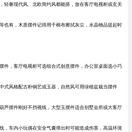
都有，轻奢现代风、北欧简约风都能搭，放在客厅电视柜或玄关
画船等也有，木质摆件记得用干棉布擦拭灰尘，水晶物品提起时
葫芦摆件，客厅电视柜可选组合式创意摆件，办公室桌面选小巧
型，中式风格配古朴铜艺或玉器，自然风可用绿植盆栽当摆件
高的葫芦摆件刚好不挡视线，大型玉摆件适合别墅会所或大客厅
响视线，车内小玩偶在安全气囊弹出时可能造成伤害，高温环境