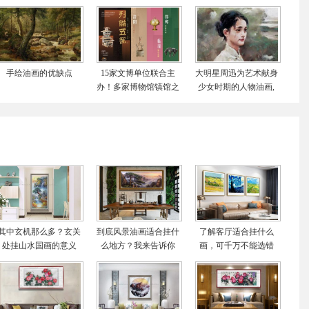
手绘油画的优缺点
15家文博单位联合主
大明星周迅为艺术献身
办！多家博物馆镇馆之
少女时期的人物油画,
宝齐聚！成都博物馆揭
画作价值累计千万元
秘秦汉一线城市模
其中玄机那么多？玄关
到底风景油画适合挂什
了解客厅适合挂什么
处挂山水国画的意义
么地方？我来告诉你
画，可千万不能选错
了！