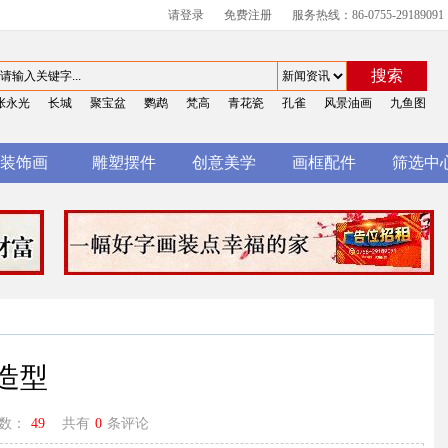
请登录
免费注册
服务热线：86-0755-29189091
搜索
张永光
长城
聚宝盆
鹦鹉
梵高
青花瓷
孔雀
风景油画
九鱼图
装饰画
雕塑摆件
创意美学
画框配件
筛选中
造型
次数：
49
共有
0
条评论