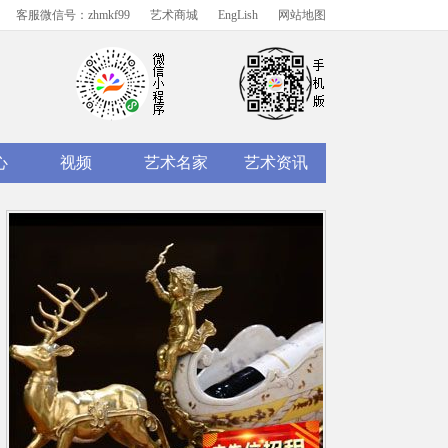
客服微信号：zhmkf99
艺术商城
EngLish
网站地图
心
视频
艺术名家
艺术资讯