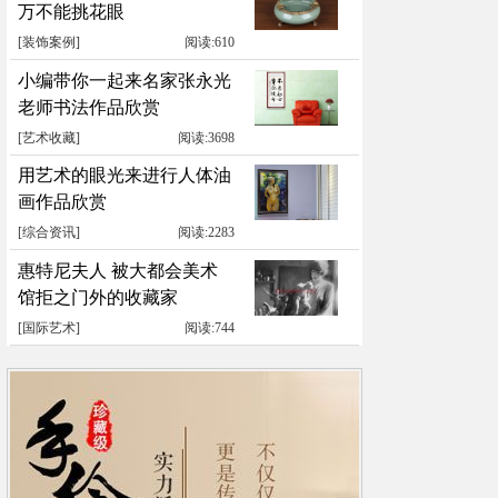
万不能挑花眼
[
装饰案例
]
阅读:610
小编带你一起来名家张永光
老师书法作品欣赏
[
艺术收藏
]
阅读:3698
用艺术的眼光来进行人体油
画作品欣赏
[
综合资讯
]
阅读:2283
惠特尼夫人 被大都会美术
馆拒之门外的收藏家
[
国际艺术
]
阅读:744