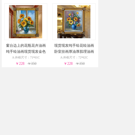
窗台边上的花瓶花卉油画
现货现发纯手绘花绘油画
纯手绘油画现货现发金色
卧室挂画厚油厚肌理油画
实木外框24小时之内发货
实木外框24小时之内发货
A:外框尺寸：71*61C
A:外框尺寸：72*62C
￥228
￥350
￥228
￥350