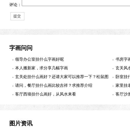
评论：
字画问问
领导办公室挂什么字画好呢
书房字
本人搬新家，求分享几幅字画
玄关风
玄关处挂什么画好？还请大家可以推荐一下？松鼠图
卧室挂
适合么？
请问，餐厅挂什么画比较吉祥？求推荐介绍
幅
家里挂
客厅西墙挂什么画好，从风水来看
客厅沙
图片资讯