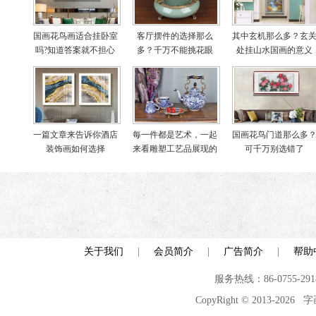
国画花鸟画适合挂卧室
客厅摆件的选择那么
其中玄机那么多？玄
吗?知道答案就不担心
多？千万不能挑花眼
处挂山水国画的意义
啦
一篇文章来告诉你酒店
每一件都是艺术，一起
国画花鸟门道那么多
装饰画如何选择
来看雕塑工艺品展现的
可千万别选错了
世界
关于我们
|
会员简介
|
广告简介
|
帮助
服务热线：86-0755-29
CopyRight © 2013-2026