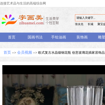
连接艺术品与生活的高端综合网
张永光
长城
聚宝
首页
国画书法
手绘油画
装饰画
雕
首页
会员视频
-->
--> 欧式复古水晶镶铜花瓶 创意玻璃花插家居饰