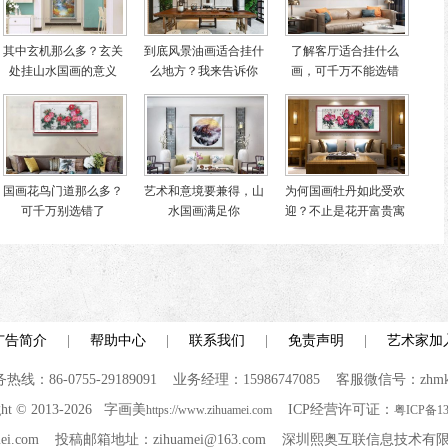
其中玄机那么多？玄关
到底风景油画适合挂什
了解客厅适合挂什么
处挂山水国画的意义
么地方？我来告诉你
画，可千万不能选错
了！
国画花鸟门道那么多？
艺术和意境要兼得，山
为何国画牡丹如此受欢
可千万别选错了
水国画满足你
迎？不止是花开富贵寓
意好
广告简介
|
帮助中心
|
联系我们
|
免责声明
|
艺术家加
热线：86-0755-29189091 业务经理：15986747085 客服微信号：zhmk
ght © 2013-2026 字画美
ICP经营许可证：
https://www.zihuamei.com
粤ICP备13
uamei.com 投稿邮箱地址：zihuamei@163.com 深圳熙奥互联信息