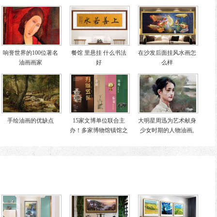
响誉世界的100位著名
餐馆 里悬挂 什么书法
在沙发后面挂风水画怎
油画画家
好
么样
手绘油画的优缺点
15家文博单位联合主
大明星周迅为艺术献身
办！多家博物馆镇馆之
少女时期的人物油画,
宝齐聚！成都博物馆揭
画作价值累计千万元
秘秦汉一线城市模