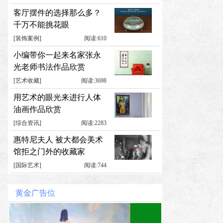
客厅摆件的选择那么多？
千万不能挑花眼
[
装饰案例
]
阅读:610
小编带你一起来名家张永
光老师书法作品欣赏
[
艺术收藏
]
阅读:3698
用艺术的眼光来进行人体
油画作品欣赏
[
综合资讯
]
阅读:2283
惠特尼夫人 被大都会美术
馆拒之门外的收藏家
[
国际艺术
]
阅读:744
黄金广告位