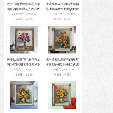
现代风格手绘油画花卉油
欧式风格花卉油纯手绘精
画厚油厚肌理花卉作品PS
品油画实木外框现货现发
环保外框现货现发24小时
葡萄花瓶与酒杯24小时之
A:外框尺寸：70*60CM
A:外框尺寸：73*63CM
￥168
之内发货
￥299
￥228
内发货
￥350
纯手绘玫瑰花印象花卉油
纯手绘精品花卉油画餐厅
画卧室挂画PS环保外框24
挂画PS外框24小时之内发
小时之内发货
货
A:外框尺寸：67*57CM
A:外框尺寸60*70CM
￥168
￥299
￥168
￥299