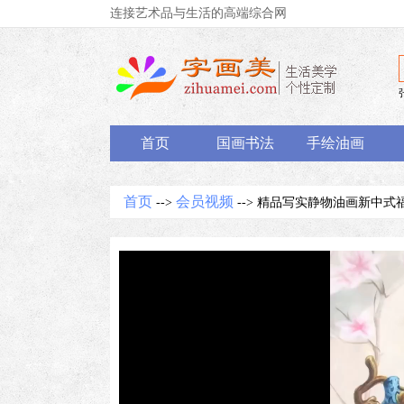
连接艺术品与生活的高端综合网
首页
国画书法
手绘油画
首页
会员视频
-->
--> 精品写实静物油画新中