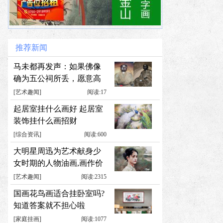
推荐新闻
马未都再发声：如果佛像
确为五公祠所丢，愿意高
高兴兴送回
[
艺术趣闻
]
阅读:17
起居室挂什么画好 起居室
装饰挂什么画招财
[
综合资讯
]
阅读:600
大明星周迅为艺术献身少
女时期的人物油画,画作价
值累计千万元
[
艺术趣闻
]
阅读:2315
国画花鸟画适合挂卧室吗?
知道答案就不担心啦
[
家庭挂画
]
阅读:1077