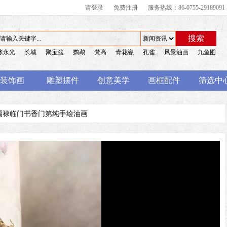
请登录
免费注册
服务热线：86-0755-29189091
搜索
张永光
长城
聚宝盆
鹦鹉
梵高
青花瓷
孔雀
风景油画
九鱼图
装饰画
雕塑摆件
创意美学
画框配件
筛选中
式福禄临门书香门第纯手绘油画