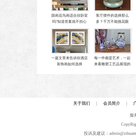
国画花鸟画适合挂卧室
客厅摆件的选择那么
吗?知道答案就不担心
多？千万不能挑花眼
啦
一篇文章来告诉你酒店
每一件都是艺术，一起
装饰画如何选择
来看雕塑工艺品展现的
世界
关于我们
|
会员简介
|
服务
CopyRi
投诉及建议：admin@zih