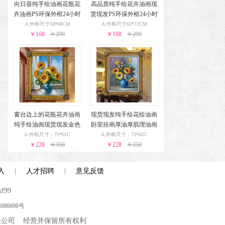
向日葵纯手绘油画花瓶花
高品质纯手绘花卉油画现
卉油画PS环保外框24小时
货现发PS环保外框24小时
之内发货
之内发货
A:外框尺寸58*68CM
A:外框尺寸62*72CM
￥168
￥299
￥168
￥299
窗台边上的花瓶花卉油画
现货现发纯手绘花绘油画
纯手绘油画现货现发金色
卧室挂画厚油厚肌理油画
实木外框24小时之内发货
实木外框24小时之内发货
A:外框尺寸：71*61C
A:外框尺寸：72*62C
￥228
￥350
￥228
￥350
入
|
人才招聘
|
意见反馈
f99
086698号
技术有限公司 经营并保留所有权利