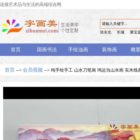
连接艺术品与生活的高端综合网
张永光
长城
聚宝
首页
国画书法
手绘油画
装饰画
雕
首页
会员视频
-->
--> 纯手绘手工 山水刀笔画 鸿运当山水画 实木