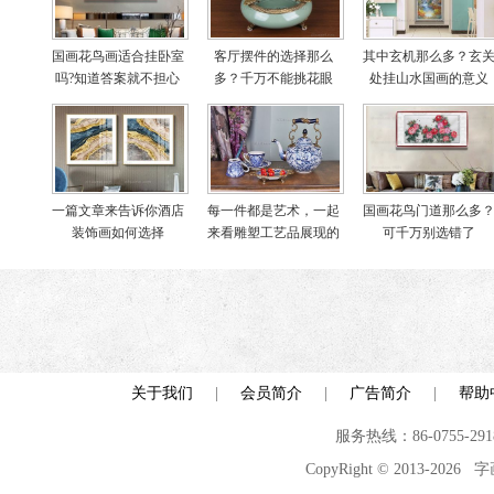
国画花鸟画适合挂卧室
客厅摆件的选择那么
其中玄机那么多？玄
吗?知道答案就不担心
多？千万不能挑花眼
处挂山水国画的意义
啦
一篇文章来告诉你酒店
每一件都是艺术，一起
国画花鸟门道那么多
装饰画如何选择
来看雕塑工艺品展现的
可千万别选错了
世界
关于我们
|
会员简介
|
广告简介
|
帮助
服务热线：86-0755-29
CopyRight © 2013-2026