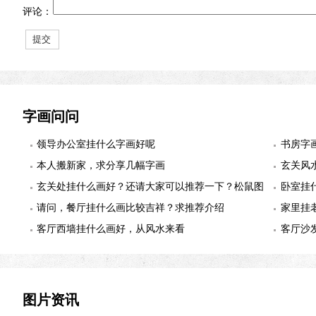
评论：
字画问问
领导办公室挂什么字画好呢
书房字
本人搬新家，求分享几幅字画
玄关风
玄关处挂什么画好？还请大家可以推荐一下？松鼠图
卧室挂
适合么？
请问，餐厅挂什么画比较吉祥？求推荐介绍
幅
家里挂
客厅西墙挂什么画好，从风水来看
客厅沙
图片资讯