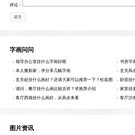
评论：
字画问问
领导办公室挂什么字画好呢
书房字
本人搬新家，求分享几幅字画
玄关风
玄关处挂什么画好？还请大家可以推荐一下？松鼠图
卧室挂
适合么？
请问，餐厅挂什么画比较吉祥？求推荐介绍
幅
家里挂
客厅西墙挂什么画好，从风水来看
客厅沙
图片资讯