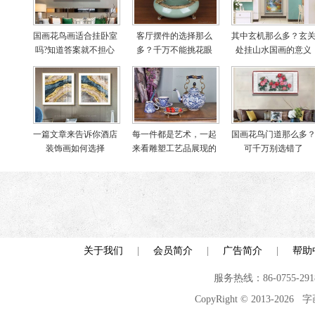
国画花鸟画适合挂卧室
客厅摆件的选择那么
其中玄机那么多？玄
吗?知道答案就不担心
多？千万不能挑花眼
处挂山水国画的意义
啦
一篇文章来告诉你酒店
每一件都是艺术，一起
国画花鸟门道那么多
装饰画如何选择
来看雕塑工艺品展现的
可千万别选错了
世界
关于我们
|
会员简介
|
广告简介
|
帮助
服务热线：86-0755-29
CopyRight © 2013-2026