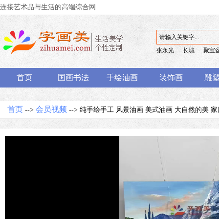
连接艺术品与生活的高端综合网
张永光
长城
聚宝
首页
国画书法
手绘油画
装饰画
雕
首页
会员视频
-->
--> 纯手绘手工 风景油画 美式油画 大自然的美 