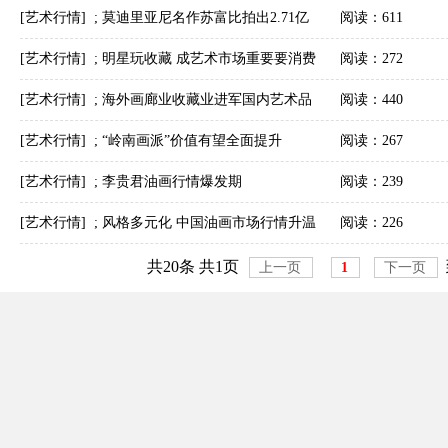
玉柱爱藏美人 ，马云喜当代艺术
[艺术行情]
;
莫迪里亚尼名作苏富比拍出2.71亿
阅读：611
元成交
[艺术行情]
;
明星玩收藏 成艺术市场重要要消费
阅读：272
群
[艺术行情]
;
海外画廊业收藏业进军国内艺术品
阅读：440
拍卖市场
[艺术行情]
;
“岭南画派”价值有望全面提升
阅读：267
[艺术行情]
;
李贵君油画行情爆发期
阅读：239
[艺术行情]
;
风格多元化 中国油画市场行情升温
阅读：226
共20条 共1页
上一页
1
下一页