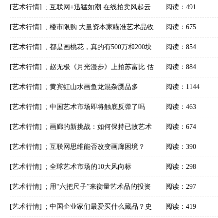
全面解析！春风十里不如今朝遇见你！
[艺术行情]
;
互联网+迅猛如潮 在线拍卖风起云
阅读：491
涌
[艺术行情]
;
楼市限购 大量资本家瞄准艺术品收
阅读：675
藏市场
[艺术行情]
;
都是画桃花，真的有500万和200块
阅读：854
的差距吗？
[艺术行情]
;
赵无极《月光漫步》上拍苏富比 估
阅读：884
价6000万港元
[艺术行情]
;
黄宾虹山水画鱼龙混杂赝品多
阅读：1144
[艺术行情]
;
中国艺术市场即将触底反弹了吗
阅读：463
[艺术行情]
;
画廊的新挑战：如何保持已故艺术
阅读：674
家的市场鲜活度？
[艺术行情]
;
互联网思维能否改变画廊困境？
阅读：390
[艺术行情]
;
全球艺术市场的10大风向标
阅读：298
[艺术行情]
;
用“六把尺子”来衡量艺术品的投资
阅读：297
潜力
[艺术行情]
;
中国企业家们最爱买什么藏品？史
阅读：419