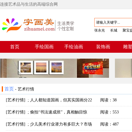
连接艺术品与生活的高端综合网
张永光
长城
聚宝
首页
手绘国画
手绘油画
装饰画
雕
首页
-
艺术行情
[艺术行情]
;
人人都知道国画，但其实国画分22
阅读：38
种，你全都知道吗
[艺术行情]
;
偷拍“书法速成班”，真相触目惊
阅读：553
心！
[艺术行情]
;
少儿美术行业潜力有多巨大？市场
阅读：487