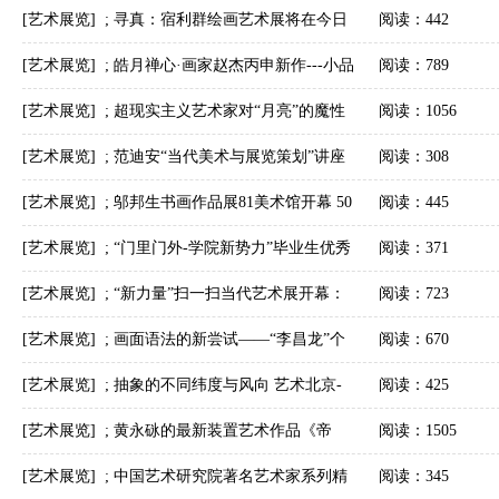
[艺术展览]
;
寻真：宿利群绘画艺术展将在今日
阅读：442
美术馆开幕
[艺术展览]
;
皓月禅心·画家赵杰丙申新作---小品
阅读：789
百幅展在凤凰艺馆展出
[艺术展览]
;
超现实主义艺术家对“月亮”的魔性
阅读：1056
幻想
[艺术展览]
;
范迪安“当代美术与展览策划”讲座
阅读：308
交流会于云南省博物馆举行
[艺术展览]
;
邬邦生书画作品展81美术馆开幕 50
阅读：445
年书画探究呈现
[艺术展览]
;
“门里门外-学院新势力”毕业生优秀
阅读：371
作品展开幕：展现四大美院的教育之长
[艺术展览]
;
“新力量”扫一扫当代艺术展开幕：
阅读：723
思考当代艺术的互动性表达
[艺术展览]
;
画面语法的新尝试——“李昌龙”个
阅读：670
展于今格艺术中心开幕
[艺术展览]
;
抽象的不同纬度与风向 艺术北京-
阅读：425
沙龙展第一期“思考的绘画”开幕
[艺术展览]
;
黄永砯的最新装置艺术作品《帝
阅读：1505
国》亮相巴黎大皇宫
[艺术展览]
;
中国艺术研究院著名艺术家系列精
阅读：345