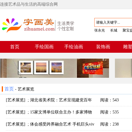
连接艺术品与生活的高端综合网
张永光
长城
聚宝
首页
手绘国画
手绘油画
装饰画
雕
首页
-
艺术展览
[艺术展览]
;
湖北省美术院：艺术呈现建党百年
阅读：543
壮丽航程
[艺术展览]
;
15家文博单位联合主办！多家博物
阅读：535
馆镇馆之宝齐聚！成都博物馆揭秘秦汉一线城市
[艺术展览]
;
体会感受跨界融合艺术 手机巨头viv
阅读：238