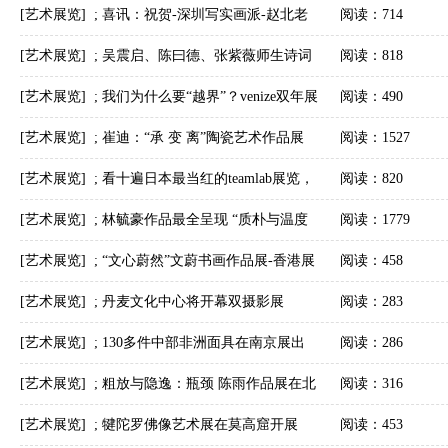
模
o与稀奇艺术合作办展会
[艺术展览]
;
喜讯：祝贺-深圳写实画派-赵北老
阅读：714
师作品荣登国展
[艺术展览]
;
吴震启、陈曰德、张紫薇师生诗词
阅读：818
书法展开幕
[艺术展览]
;
我们为什么要“越界”？venize双年展
阅读：490
2017参展艺术家问答精选
[艺术展览]
;
崔迪：“承 变 离”陶瓷艺术作品展
阅读：1527
——开幕式现场回顾
[艺术展览]
;
看十遍日本最当红的teamlab展览，
阅读：820
你会改变看世界的方式
[艺术展览]
;
林毓豪作品最全呈现 “质朴与温度
阅读：1779
——林毓豪回顾展”在广东美术馆开幕
[艺术展览]
;
“文心蔚然”文蔚书画作品展-香港展
阅读：458
[艺术展览]
;
丹麦文化中心将开幕双摄影展
阅读：283
[艺术展览]
;
130多件中部非洲面具在南京展出
阅读：286
[艺术展览]
;
粗放与隐逸：瓶颈 陈雨作品展在北
阅读：316
京开幕
[艺术展览]
;
犍陀罗佛像艺术展在莫高窟开展
阅读：453