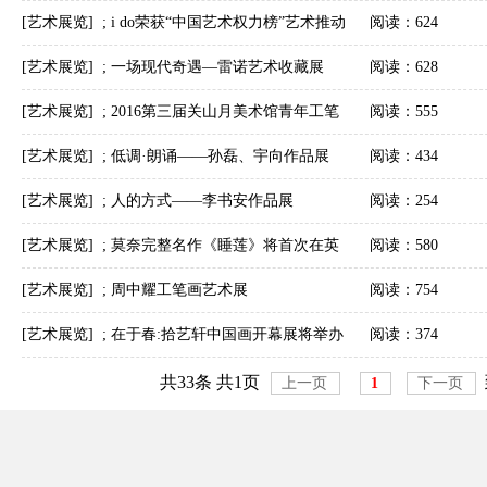
品展-何家英精品展
[艺术展览]
;
i do荣获“中国艺术权力榜”艺术推动
阅读：624
奖商业艺术模式颠覆行业形态
[艺术展览]
;
一场现代奇遇—雷诺艺术收藏展
阅读：628
[艺术展览]
;
2016第三届关山月美术馆青年工笔
阅读：555
画展征稿通知
[艺术展览]
;
低调·朗诵——孙磊、宇向作品展
阅读：434
[艺术展览]
;
人的方式——李书安作品展
阅读：254
[艺术展览]
;
莫奈完整名作《睡莲》将首次在英
阅读：580
展出
[艺术展览]
;
周中耀工笔画艺术展
阅读：754
[艺术展览]
;
在于春:拾艺轩中国画开幕展将举办
阅读：374
共33条 共1页
上一页
1
下一页