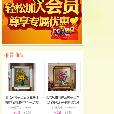
推荐商品
现代风格手绘油画花卉油
欧式风格花卉油纯手绘精
画厚油厚肌理花卉作品PS
品油画实木外框现货现发
环保外框现货现发24小时
葡萄花瓶与酒杯24小时之
A:外框尺寸：70*60CM
A:外框尺寸：73*63CM
￥168
之内发货
￥299
￥228
内发货
￥350