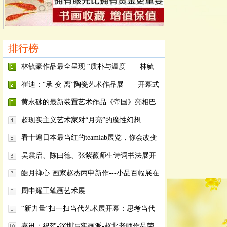
排行榜
林毓豪作品最全呈现 “质朴与温度——林毓
豪回顾展”在广东美术馆开幕
崔迪：“承 变 离”陶瓷艺术作品展——开幕式
现场回顾
黄永砯的最新装置艺术作品《帝国》亮相巴
黎大皇宫
超现实主义艺术家对“月亮”的魔性幻想
看十遍日本最当红的teamlab展览，你会改变
看世界的方式
吴震启、陈曰德、张紫薇师生诗词书法展开
幕
皓月禅心·画家赵杰丙申新作---小品百幅展在
凤凰艺馆展出
周中耀工笔画艺术展
“新力量”扫一扫当代艺术展开幕：思考当代
艺术的互动性表达
喜讯：祝贺-深圳写实画派-赵北老师作品荣