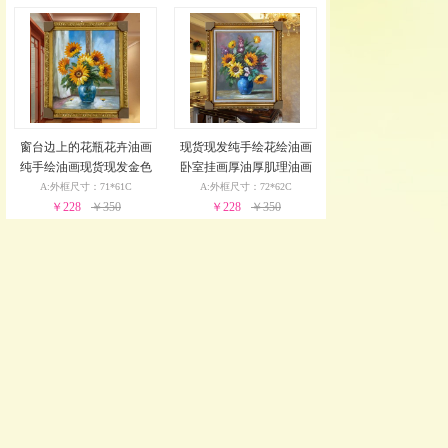
窗台边上的花瓶花卉油画
现货现发纯手绘花绘油画
纯手绘油画现货现发金色
卧室挂画厚油厚肌理油画
实木外框24小时之内发货
实木外框24小时之内发货
A:外框尺寸：71*61C
A:外框尺寸：72*62C
￥228
￥350
￥228
￥350