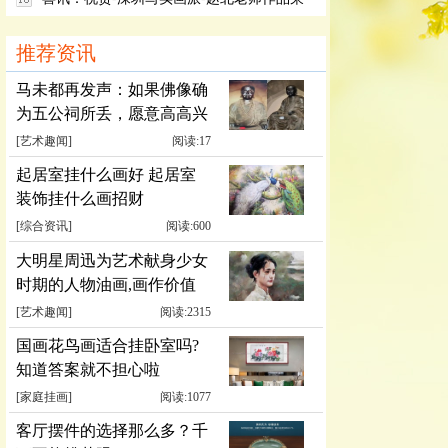
登国展
推荐资讯
马未都再发声：如果佛像确
为五公祠所丢，愿意高高兴
兴送回
[
艺术趣闻
]
阅读:17
起居室挂什么画好 起居室
装饰挂什么画招财
[
综合资讯
]
阅读:600
大明星周迅为艺术献身少女
时期的人物油画,画作价值
累计千万元
[
艺术趣闻
]
阅读:2315
国画花鸟画适合挂卧室吗?
知道答案就不担心啦
[
家庭挂画
]
阅读:1077
客厅摆件的选择那么多？千