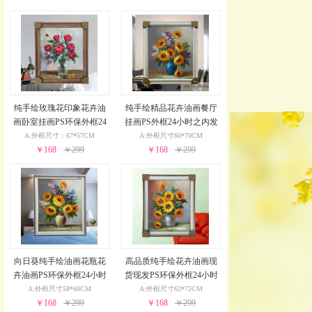
纯手绘玫瑰花印象花卉油
纯手绘精品花卉油画餐厅
画卧室挂画PS环保外框24
挂画PS外框24小时之内发
小时之内发货
货
A:外框尺寸：67*57CM
A:外框尺寸60*70CM
￥168
￥299
￥168
￥299
向日葵纯手绘油画花瓶花
高品质纯手绘花卉油画现
卉油画PS环保外框24小时
货现发PS环保外框24小时
之内发货
之内发货
A:外框尺寸58*68CM
A:外框尺寸62*72CM
￥168
￥299
￥168
￥299