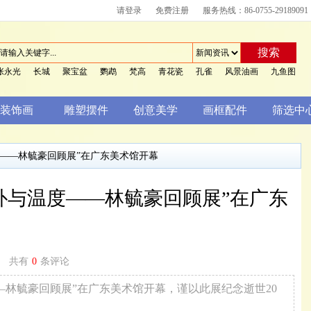
请登录
免费注册
服务热线：86-0755-29189091
搜索
张永光
长城
聚宝盆
鹦鹉
梵高
青花瓷
孔雀
风景油画
九鱼图
装饰画
雕塑摆件
创意美学
画框配件
筛选中
度——林毓豪回顾展”在广东美术馆开幕
朴与温度——林毓豪回顾展”在广东
共有
0
条评论
度——林毓豪回顾展”在广东美术馆开幕，谨以此展纪念逝世20