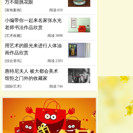
万不能挑花眼
[
装饰案例
]
阅读:610
小编带你一起来名家张永光
老师书法作品欣赏
[
艺术收藏
]
阅读:3698
用艺术的眼光来进行人体油
画作品欣赏
[
综合资讯
]
阅读:2283
惠特尼夫人 被大都会美术
馆拒之门外的收藏家
[
国际艺术
]
阅读:744